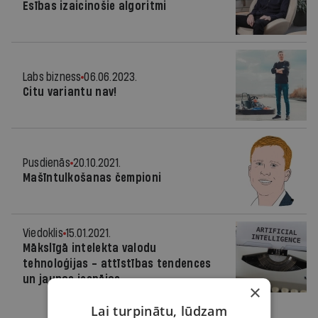
Esības izaicinošie algoritmi
Labs bizness
06.06.2023.
Citu variantu nav!
Pusdienās
20.10.2021.
Mašīntulkošanas čempioni
Viedoklis
15.01.2021.
Mākslīgā intelekta valodu
tehnoloģijas - attīstības tendences
un jaunas iespējas
×
Lai turpinātu, lūdzam