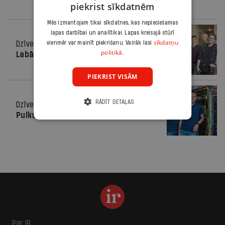
piekrist sīkdatnēm
Mēs izmantojam tikai sīkdatnes, kas nepieciešamas
lapas darbībai un analītikai. Lapas kreisajā stūrī
sīkdatņu
Dzīve
23.10.2019.
vienmēr var mainīt piekrišanu. Vairāk lasi
politikā.
Labāki par Google un Microsoft
PIEKRIST VISĀM
RĀDĪT DETAĻAS
Dzīve
02.08.2017.
Pulksteni atpakaļ negriezīsim
Par IR