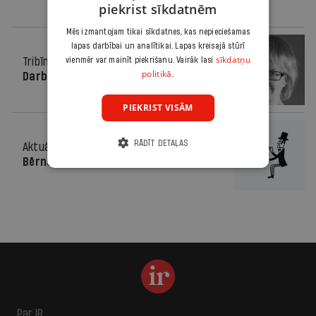
piekrist sīkdatnēm
Mēs izmantojam tikai sīkdatnes, kas nepieciešamas
lapas darbībai un analītikai. Lapas kreisajā stūrī
sīkdatņu
Tribīne
02.02.2011.
vienmēr var mainīt piekrišanu. Vairāk lasi
politikā.
Darbaļaužu vēstules
PIEKRIST VISĀM
RĀDĪT DETAĻAS
Aktuāli
13.10.2010.
Bērns. Pazudis tulkojumā
Par IR