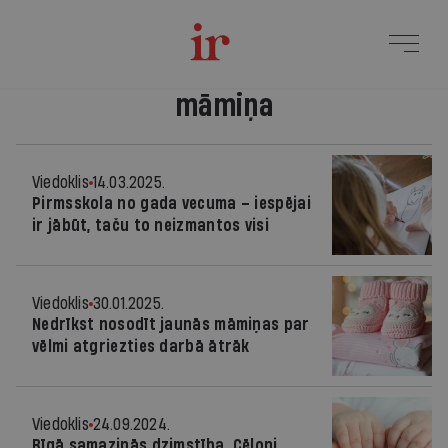
māmiņa
Viedoklis
14.03.2025.
Pirmsskola no gada vecuma – iespējai
ir jābūt, taču to neizmantos visi
Viedoklis
30.01.2025.
Nedrīkst nosodīt jaunās māmiņas par
vēlmi atgriezties darbā ātrāk
Viedoklis
24.09.2024.
Rīgā samazinās dzimstība. Cēloņi,