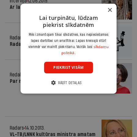
Intervija
12.06.2019.
Ar lauku puķu klēpi
×
Lai turpinātu, lūdzam
piekrist sīkdatnēm
Mēs izmantojam tikai sīkdatnes, kas nepieciešamas
Radars
12.06.2019.
lapas darbībai un analītikai. Lapas kreisajā stūrī
Radars Latvijā
sīkdatņu
vienmēr var mainīt piekrišanu. Vairāk lasi
politikā.
PIEKRIST VISĀM
Redaktores sleja
30.10.2013.
Par mugurkaulu
RĀDĪT DETAĻAS
Radars
14.10.2013.
VL-TB/LNNK kultūras ministra amatam