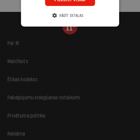
RĀDĪT DETAĻAS
Par IR
Manifests
Ētikas kodekss
Pakalpojumu sniegšanas noteikumi
Privātuma politika
Reklāma