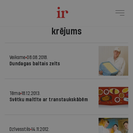
krējums
Veiksme
08.08.2018.
Dundagas baltais zelts
Tēma
18.12.2013.
Svētku maltīte ar transtaukskābēm
Dzīvesstils
14.11.2012.