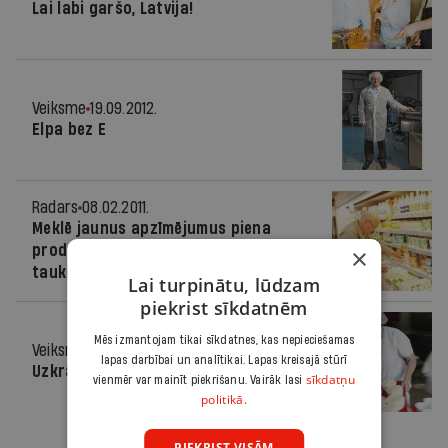
Lai labi garšo, Latvija!
Veiksme
19.09.2012.
Elpa bez E
Radars
08.02.2011.
Meklē jaunus apzīmējumus piena
produktiem, kuru sastāvā ir augu
×
tauki
Lai turpinātu, lūdzam
piekrist sīkdatnēm
Mēs izmantojam tikai sīkdatnes, kas nepieciešamas
Veiksme
07.07.2010.
lapas darbībai un analītikai. Lapas kreisajā stūrī
Uzkrājušies tauki, bet nesūdzas
sīkdatņu
vienmēr var mainīt piekrišanu. Vairāk lasi
politikā.
PIEKRIST VISĀM