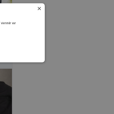
×
ī vienmēr var