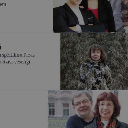
iem
i
 spēlfilmu Picas
 dzīvi veselīgi