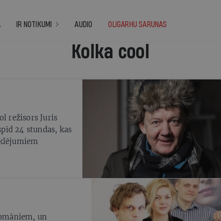
A
IR NOTIKUMI
AUDIO
OLIGARHU SARUNAS
Kolka cool
l režisors Juris
pīd 24 stundas, kas
eklējumiem
inomāniem, un