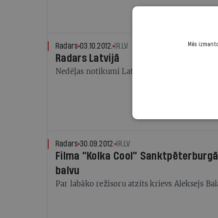
Mēs izmantoj
Radars
03.10.2012.
IR.LV
Radars Latvijā
Nedēļas notikumi Latvijā
Radars
30.09.2012.
IR.LV
Filma “Kolka Cool” Sanktpēterburgā
balvu
Par labāko režisoru atzīts krievs Aleksejs Ba