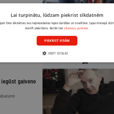
Lai turpinātu, lūdzam piekrist sīkdatnēm
am tikai sīkdatnes, kas nepieciešamas lapas darbībai un analītikai. Lapas kreisajā stūr
sīkdatņu politikā.
mainīt piekrišanu. Vairāk lasi
PIEKRIST VISĀM
RĀDĪT DETAĻAS
 iegūst galveno
labanovs