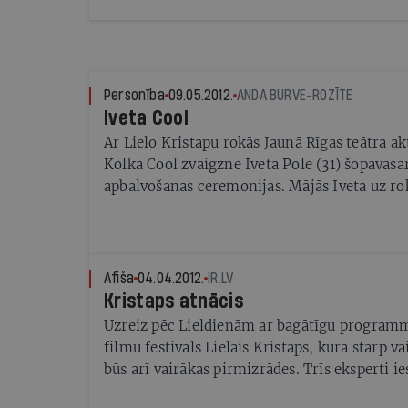
Personība
09.05.2012.
ANDA BURVE-ROZĪTE
Iveta Cool
Ar Lielo Kristapu rokās Jaunā Rīgas teātra ak
Kolka Cool zvaigzne Iveta Pole (31) šopavas
apbalvošanas ceremonijas. Mājās Iveta uz r
Kristapu, bet mēnesi veco Martiņu
Afiša
04.04.2012.
IR.LV
Kristaps atnācis
Uzreiz pēc Lieldienām ar bagātīgu program
filmu festivāls Lielais Kristaps, kurā starp 
būs arī vairākas pirmizrādes. Trīs eksperti ie