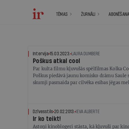
TĒMAS
ŽURNĀLI
ABONĒŠAN
Intervija
15.03.2023.
LAURA DUMBERE
Poškus atkal cool
Par kulta filmu kļuvušās spēlfilmas Kolka Coo
Poškus piedāvā jaunu komisko drāmu Saule s
skumji pasmaida par cilvēka esības jēgas m
Dzīvesstils
20.02.2013.
IEVA ALBERTE
Ir ko teikt!
Astoņi kinoblogeri stāsta, kā kļuvuši par k