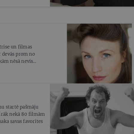
trise un filmas
ar devās prom no
okām nēsā nevis
mu startē pašmāju
vairāk nekā 80 filmām
saka savas favorītes