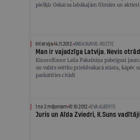
piešķir Oskarus labākajām filmām un aktier
Intervija
14.11.2012.
ANDA BURVE-ROZĪTE
Man ir vajadzīga Latvija. Nevis otrād
Kinorežisore Laila Pakalniņa pabeigusi jaunu
un valsts svētku priekšvakarā stāsta, kāpēc uz
paskatīties citādi
1 no 2 miljoniem
10.10.2012.
IEVA ALBERTE
Juris un Aīda Zviedri, K.Suns vadītāji