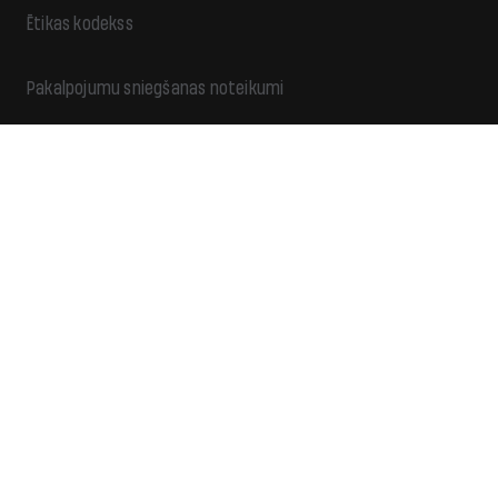
Ētikas kodekss
Pakalpojumu sniegšanas noteikumi
Privātuma politika
Reklāma
Ziedo
Kontakti
Piekļūstamība
Sadarbība