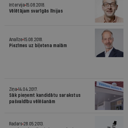
Intervija
15.08.2018.
Vēlētājam svarīgās līnijas
Analīze
15.08.2018.
Piezīmes uz biļetena malām
Ziņa
14.04.2017.
Sāk pieņemt kandidātu sarakstus
pašvaldību vēlēšanām
Radars
28.05.2013.