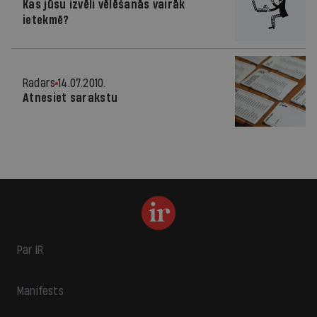
Kas jūsu izvēli vēlēšanās vairāk
ietekmē?
Radars
14.07.2010.
Atnesiet sarakstu
Par IR
Manifests