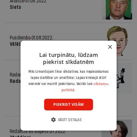
Analīze
31.08.2022.
Siets
Pusdienās
31.08.2022.
Vēlēšanu dienas plāns
×
Lai turpinātu, lūdzam
piekrist sīkdatnēm
Mēs izmantojam tikai sīkdatnes, kas nepieciešamas
Radars
10.08.2022.
lapas darbībai un analītikai. Lapas kreisajā stūrī
Radars Latvijā
sīkdatņu
vienmēr var mainīt piekrišanu. Vairāk lasi
politikā.
PIEKRIST VISĀM
RĀDĪT DETAĻAS
Redaktores sleja
13.07.2022.