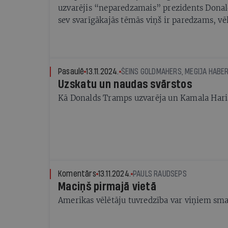
uzvarējis “neparedzamais” prezidents Dona
sev svarīgākajās tēmās viņš ir paredzams, vēl
demonstrēt to, ka realizēs solīto. Svarīgākās
apskatīšu.
Pasaulē
13.11.2024.
Uzskatu un naudas svārstos
Kā Donalds Tramps uzvarēja un Kamala Hari
Komentārs
13.11.2024.
PAULS RAUDSEPS
Maciņš pirmajā vietā
Amerikas vēlētāju tuvredzība var viņiem sm