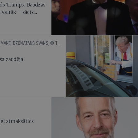
lds Tramps. Daudzās
 vairāk – sācis
 no tām šeit
ŠEINS GOLDMAHERS, MEGIJA HABERMANE, DŽONATANS SVANS, © THE NEW YORK TIMES NEWS SERVICE
sa zaudēja
agi atmaksāties