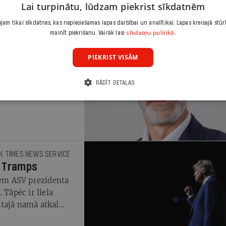
Lai turpinātu, lūdzam piekrist sīkdatnēm
am tikai sīkdatnes, kas nepieciešamas lapas darbībai un analītikai. Lapas kreisajā stūr
sīkdatņu politikā.
mainīt piekrišanu. Vairāk lasi
PIEKRIST VISĀM
u rezultāta
RĀDĪT DETAĻAS
K TIMES NEWS SERVICE
i Tramps
iem ASV prezidenta
 Tāpēc ir liela
ltajā namā atkal
aša izraudzītie