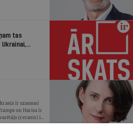
iņam tas
 Ukrainai,
 krastā ir uzaususi
 Tramps un Harisa ir
zvarētājs (cerams) ir