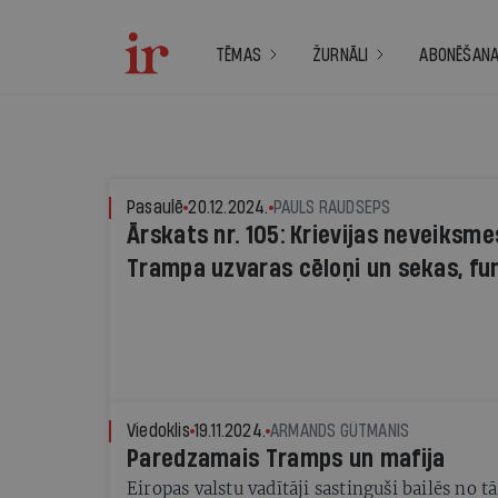
TĒMAS
ŽURNĀLI
ABONĒŠAN
Pasaulē
20.12.2024.
PAULS RAUDSEPS
Ārskats nr. 105: Krievijas neveiksme
Trampa uzvaras cēloņi un sekas, f
izmaiņas Tuvajos Austrumos, kā cīnī
populistiem Eiropā
Viedoklis
19.11.2024.
ARMANDS GŪTMANIS
Paredzamais Tramps un mafija
Eiropas valstu vadītāji sastinguši bailēs no t