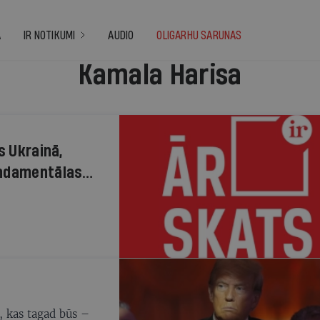
A
IR NOTIKUMI
AUDIO
OLIGARHU SARUNAS
Kamala Harisa
s Ukrainā,
undamentālas
ties pret
ā, kas tagad būs –