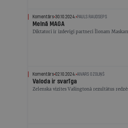
bijušie padomnieki publiski apsūdzējuši faš
Komentārs
30.10.2024.
PAULS RAUDSEPS
Melnā MAGA
Diktatori ir izdevīgi partneri Īlonam Maska
Komentārs
02.10.2024.
AIVARS OZOLIŅŠ
Valoda ir svarīga
Zelenska vizītes Vašingtonā rezultātus redz