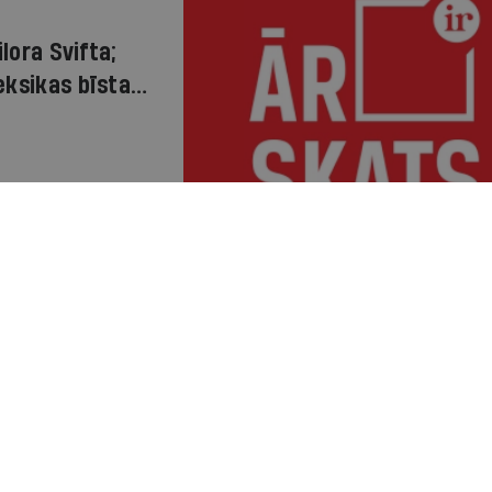
lora Svifta;
Meksikas bīstamā
as debesīs.
auciens uz Roņu