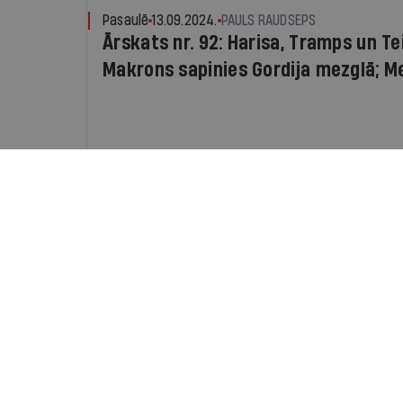
Pasaulē
13.09.2024.
PAULS RAUDSEPS
Ārskats nr. 92: Harisa, Tramps un Tei
Makrons sapinies Gordija mezglā; 
tiesu reforma
Aktuāli
12.09.2024.
PAULS RAUDSEPS
Šķiltava nr. 224: Krievu drons Latvij
Kāpēc traģiski beidzās izklaides br
salu. Siliņas valdībai gads
Pasaulē
22.08.2024.
PAULS RAUDSEPS