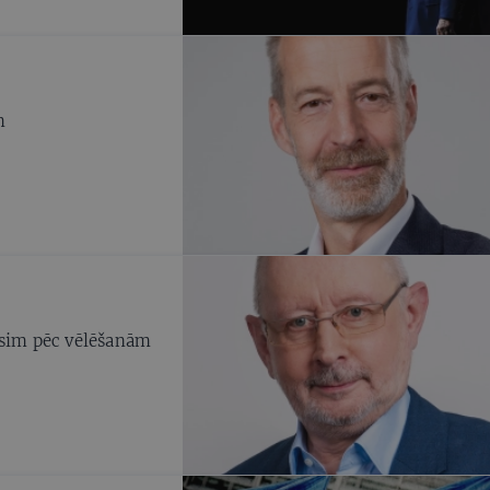
ismā
m
ēsim pēc vēlēšanām