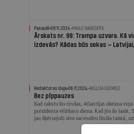
Pasaulē
08.11.2024.
PAULS RAUDSEPS
Ārskats nr. 99: Trampa uzvara. Kā v
izdevās? Kādas būs sekas — Latvijai,
Eiropai un pašai Amerikai?
Redaktores sleja
06.11.2024.
NELLIJA LOČMELE
Bez pīppauzes
Kad rakstu šīs rindas, Atlantijas okeāna viņā
prezidenta vēlēšanu diena. Kad jūs šo lasāt,
jau šķērsojuši sīvo sacensību finiša taisni, u
skaidrs, un pilsoņu karš ASV nav sācies.