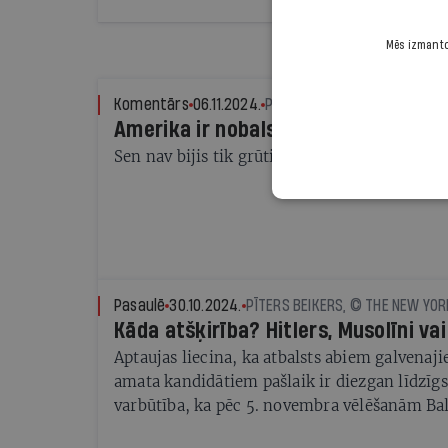
Mēs izmantoj
Komentārs
06.11.2024.
PAULS RAUDSEPS
Amerika ir nobalsojusi
Sen nav bijis tik grūti prognozējama vēlēšan
Pasaulē
30.10.2024.
PĪTERS BEIKERS, © THE NEW YOR
Kāda atšķirība? Hitlers, Musolīni va
Aptaujas liecina, ka atbalsts abiem galvenaj
amata kandidātiem pašlaik ir diezgan līdzīgs.
varbūtība, ka pēc 5. novembra vēlēšanām Ba
atgriezīsies Donalds Tramps, kuru pat viņa p