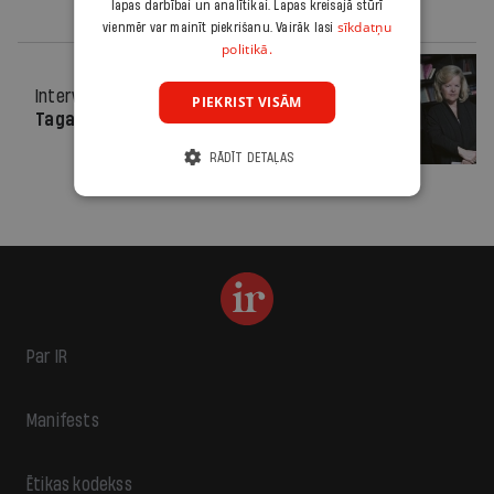
lapas darbībai un analītikai. Lapas kreisajā stūrī
sīkdatņu
vienmēr var mainīt piekrišanu. Vairāk lasi
politikā.
Intervija
27.10.2010.
PIEKRIST VISĀM
Tagad šiki būt stulbam?
RĀDĪT DETAĻAS
Par IR
Manifests
Ētikas kodekss