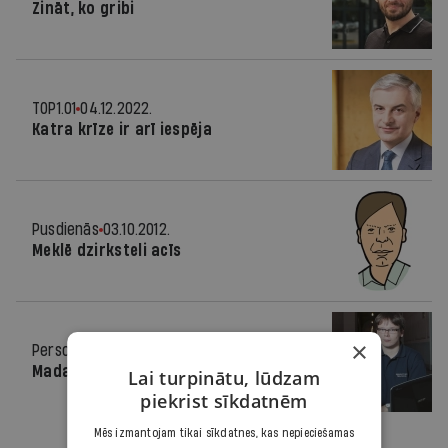
Zināt, ko gribi
TOP1.01
04.12.2022.
Katra krīze ir arī iespēja
Pusdienās
03.10.2012.
Meklē dzirksteli acīs
×
Personība
01.06.2011.
Madars Virza
Lai turpinātu, lūdzam
piekrist sīkdatnēm
Mēs izmantojam tikai sīkdatnes, kas nepieciešamas