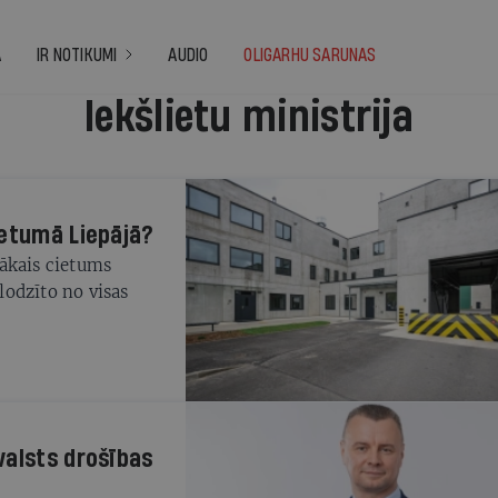
A
IR NOTIKUMI
AUDIO
OLIGARHU SARUNAS
Iekšlietu ministrija
ietumā Liepājā?
ākais cietums
slodzīto no visas
valsts drošības