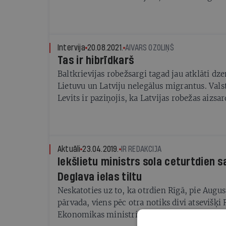
darīt, jo bēgļu centrs neesot cilvēkiem ar f
traucējumiem un aprūpes vajadzībām piemēr
Rīgas resursus un iespējamos legālos risināj
kolēģiem un piedāvāju kā risinājumu sievie
Intervija
20.08.2021.
AIVARS OZOLIŅŠ
Iekšlietu ministrijas pārstāvjiem visus konta
Tas ir hibrīdkarš
ka situāciju atrisināju.
Baltkrievijas robežsargi tagad jau atklāti dze
Lietuvu un Latviju nelegālus migrantus. Vals
Levits ir paziņojis, ka Latvijas robežas aizsa
drošība ir absolūti pirmajā vietā. Taču cilvēki
tad, kad viņus mēģina izmantot kā ieroci, ie
Marija Golubeva (
Aktuāli
23.04.2019.
IR REDAKCIJA
Iekšlietu ministrs sola ceturtdien s
Deglava ielas tiltu
Neskatoties uz to, ka otrdien Rīgā, pie Augus
pārvada, viens pēc otra notiks divi atsevišķi
Ekonomikas ministrijas (EM) rīkoti pasākum