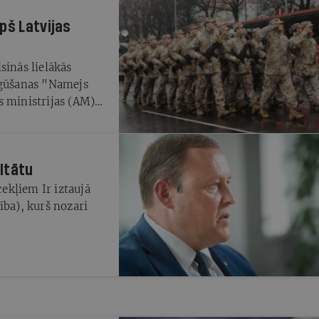
pš Latvijas
sinās lielākās
tgūšanas "Namejs
s ministrijas (AM)
000 dalībnieku –
essargi, rezerves
sti un robežsargi.
ultātu
cekļiem Ir iztaujā
ība), kurš nozari