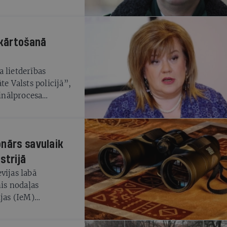
akārtošanā
 lietderības
te Valsts policijā”,
inālprocesa
u vadībā. Revīzijā
kumu novēršanai,
eciešams iesaistīties
onārs savulaik
minālprocesu
cijai un Tieslietu
strijā
a grupa
vijas labā
.
mis nodaļas
ijas (IeM)
LETA.