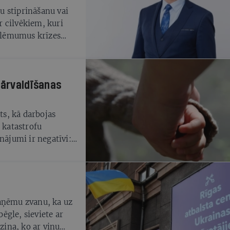
žu stiprināšanu vai
 cilvēkiem, kuri
s lēmumus krīzes
pārvaldīšanas
ts, kā darbojas
 katastrofu
nājumi ir negatīvi:
ldīšanas sistēma
ā nav radīti
īšanai un krīžu
spējami uzlabojumi,
s novērstu un
saņēmu zvanu, ka uz
īvo ietekmi gan uz
bēgle, sieviete ar
ezina, ko ar viņu