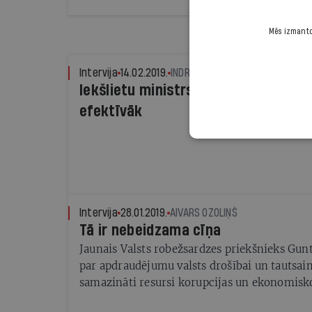
Deglava tilta remonta problēmas, iekšlietu m
Ģirģens (KPV LV) jau izdevis rīkojumu par v
Mēs izmantoj
kārtošanu, lai tilts ceturtdien, 25.aprīlī satik
Intervija
14.02.2019.
INDRA SPRANCE
Iekšlietu ministrs Ģirģens: Mazāk, ā
efektīvāk
Intervija
28.01.2019.
AIVARS OZOLIŅŠ
Tā ir nebeidzama cīņa
Jaunais Valsts robežsardzes priekšnieks Gunt
par apdraudējumu valsts drošībai un tautsaim
samazināti resursi korupcijas un ekonomis
apkarošanai uz robežas.