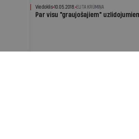
Viedoklis
10.05.2018.
ELITA KRŪMIŅA
Par visu "graujošajiem" uzlidojumie
Ziņa
18.08.2017.
IR.LV
Kozlovskis par IeM valsts sekretāru 
Trofimovu
Valdība otrdien, 22.augustā, lems par Trofim
amatā
Ziņa
06.06.2017.
IR.LV