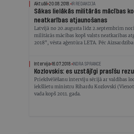
Aktuāli
20.08.2018.
IR REDAKCIJA
Sākas lielākās militārās mācības ko
neatkarības atjaunošanas
Latvijā no 20.augusta līdz 2.septembrim nori
militārās mācības kopš valsts neatkarības a
2018", vēsta aģentūra LETA. Pēc Aizsardzība
datiem, mācībās piedalīsies vairāk nekā 10 
Latvijas un sabiedroto spēku karavīri un zem
karavīri, brīvprātīgie rezervisti, kā arī polici
Intervija
16.07.2018.
INDRA SPRANCE
Kozlovskis: es uzstājīgi prasīšu rez
Priekšvēlēšanu interviju sērijā ar valdības lo
iekšlietu ministru Rihardu Kozlovski (Vienot
vada kopš 2011. gada.