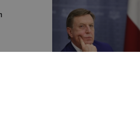
m
virzīs Dimitriju
ova iecelšanu šajā