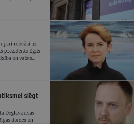
unkcionāliem
ots. Ātri apdomājot
umus, sazinājos ar
šu patversmi. Nodevu
ktus un uzskatīju,
n pāri robežai uz
ts prezidents Egils
rdzība un valsts
 paliek cilvēki arī
kšlietu ministre
atiksmei slēgt
ta Deglava ielas
 Rīgas domes un
i, lai pārrunātu