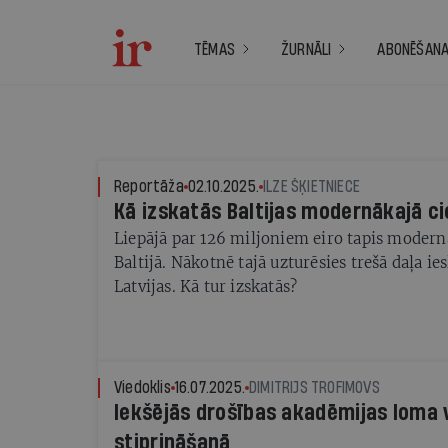
TĒMAS
ŽURNĀLI
ABONĒŠAN
Reportāža
02.10.2025.
ILZE ŠĶIETNIECE
Kā izskatās Baltijas modernākajā c
Liepājā par 126 miljoniem eiro tapis modern
Baltijā. Nākotnē tajā uzturēsies trešā daļa ie
Latvijas. Kā tur izskatās?
Viedoklis
16.07.2025.
DIMITRIJS TROFIMOVS
Iekšējās drošības akadēmijas loma 
stiprināšanā