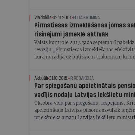
Viedoklis
02.11.2018.
ELITA KRŪMIŅA
Pirmstiesas izmeklēšanas jomas s
risinājumi jāmeklē aktīvāk
Valsts kontrole 2017.gada septembrī pabeidza
revīziju „Pirmstiesas izmeklēšanas efektivitā
kurā norādīja uz būtiskiem trūkumiem krim
uzraudzībā un Valsts policijas iekšējo proces
tika sniegtas konkrētas rekomendācijas trū
kuru izpildē līdzās Iekšlietu ministrijai nepi
Aktuāli
31.10.2018.
IR REDAKCIJA
Par spiegošanu apcietinātais pensi
arī Latvijas Republikas Prokuratūrai kā kri
pirmstiesas izmeklēšanu uzraugošajai institū
vadījis nodaļu Latvijas Iekšlietu mini
ministrijai, kurā ir izveidota pastāvīgā darb
Oktobra vidū par spiegošanu, iespējams, Krie
Kriminālprocesa likuma grozījumu izstrādei
apcietinātais Latvijas pilsonis savulaik ieņē
priekšnieka amatu Latvijas Iekšlietu ministr
Informācijas centrā, noskaidroja aģentūra 