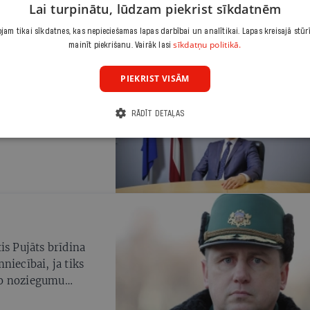
inistrs Sandis
Lai turpinātu, lūdzam piekrist sīkdatnēm
isu formalitāšu
am tikai sīkdatnes, kas nepieciešamas lapas darbībai un analītikai. Lapas kreisajā stūr
smei tiktu slēgts.
sīkdatņu politikā.
mainīt piekrišanu. Vairāk lasi
PIEKRIST VISĀM
trāk un
RĀDĪT DETAĻAS
is Pujāts brīdina
niecībai, ja tiks
ko noziegumu