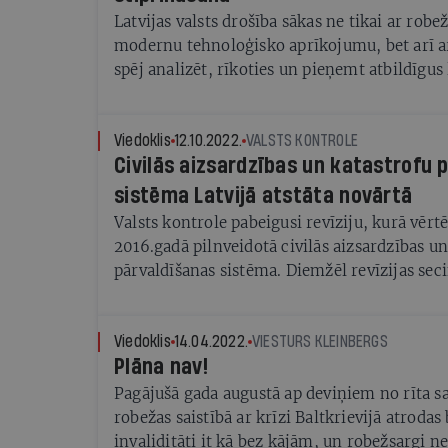
Latvijas valsts drošība sākas ne tikai ar robe
modernu tehnoloģisko aprīkojumu, bet arī ar
spēj analizēt, rīkoties un pieņemt atbildīgu
situācijās.
Viedoklis
12.10.2022.
VALSTS KONTROLE
Civilās aizsardzības un katastrofu 
sistēma Latvijā atstāta novārtā
Valsts kontrole pabeigusi revīziju, kurā vērtē
2016.gadā pilnveidotā civilās aizsardzības un
pārvaldīšanas sistēma. Diemžēl revīzijas seci
civilās aizsardzības (CA) un katastrofu pārva
lielā mērā ir novārtā atstāta joma. CA sistēm
priekšnoteikumi efektīvai katastrofu pārvald
Viedoklis
14.04.2022.
VIESTURS KLEINBERGS
Plāna nav!
vadībai – visā sistēmā ir nepieciešami un ie
lai labāk sagatavotos krīzēm, pēc iespējas tā
Pagājušā gada augustā ap deviņiem no rīta 
efektīvi pārvarētu, mazinot katastrofu negat
robežas saistībā ar krīzi Baltkrievijā atrodas 
cilvēku veselību un dzīvību, gan ekonomiku.
invaliditāti it kā bez kājām, un robežsargi n