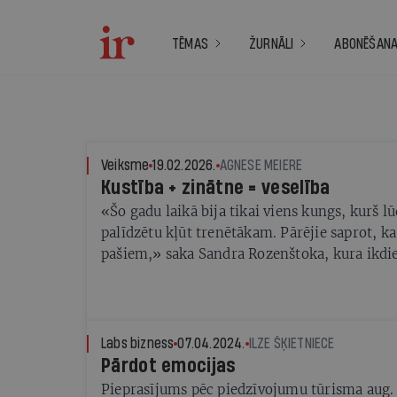
TĒMAS
ŽURNĀLI
ABONĒŠAN
Veiksme
19.02.2026.
AGNESE MEIERE
Kustība + zinātne = veselība
«Šo gadu laikā bija tikai viens kungs, kurš lū
palīdzētu kļūt trenētākam. Pārējie saprot, ka
pašiem,» saka Sandra Rozenštoka, kura ikdi
gan «parastajiem» cilvēkiem palīdz būt ves
Labs bizness
07.04.2024.
ILZE ŠĶIETNIECE
Pārdot emocijas
Pieprasījums pēc piedzīvojumu tūrisma aug.