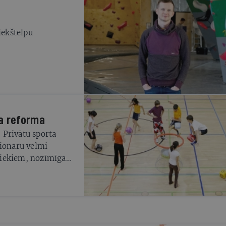
iekštelpu
ta reforma
. Privātu sporta
cionāru vēlmi
niekiem, nozīmīga
ājuma asaras un
sporta ekspertu.
t vienu - valsts
vitāšu nozīmi