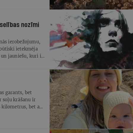
kolas vecuma bērniem
ī vasarā – tas
unikāciju ar
selības nozīmi
īgi no
anās ierobežojumu,
būtiski ietekmēja
 un jauniešu, kuri ir
ikus pandēmija
 veselības
Aizvien lielāka
 mentālo veselību ir
aitā arī jaunieši,
as garants, bet
dzību. Lai šo
 soļu krāšanu ir
r paša jaunieša,
 kilometrus, bet arī