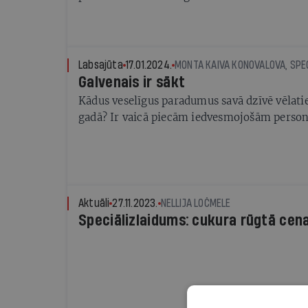
padarīs slimnīcā pavadīto laiku interesantāk
Labsajūta
17.01.2024.
MONTA KAIVA KONOVALOVA, SPEC
Galvenais ir sākt
Kādus veselīgus paradumus savā dzīvē vēlaties
gadā? Ir vaicā piecām iedvesmojošām perso
Aktuāli
27.11.2023.
NELLIJA LOČMELE
Speciālizlaidums: cukura rūgtā cen