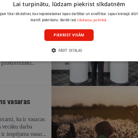
Lai turpinātu, lūdzam piekrist sīkdatnēm
am tikai sīkdatnes, kas nepieciešamas lapas darbībai un analītikai. Lapas kreisajā stūr
sīkdatņu politikā.
mainīt piekrišanu. Vairāk lasi
PIEKRIST VISĀM
 Valsts prezidenta
RĀDĪT DETAĻAS
s, turklāt jāņem
r prokremliski
litiskiem spēkiem».
i ārlietu ministru
artija Progresīvie —
 kandidāts ir
 Pīlēns.
ms vasaras
otami, ka ir vasaras
n vecāku darba
 ir iespējams vasarā.