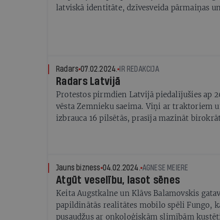
latviskā identitāte, dzīvesveida pārmaiņas un 
Radars
07.02.2024.
IR REDAKCIJA
Radars Latvijā
Protestos pirmdien Latvijā piedalījušies ap
vēsta Zemnieku saeima. Viņi ar traktoriem 
izbrauca 16 pilsētās, prasīja mazināt birokrā
pārtikas importu no Krievijas un Baltkrievi
likmi dārzeņiem, augļiem un ogām. Ja prasība
12. februārī zemnieki sola braukt uz Rīgu. Cū
protestu neatbalsta. Zemkopības ministrs sol
Jauns bizness
04.02.2024.
AGNESE MEIERE
plānu.
Atgūt veselību, lasot sēnes
Keita Augstkalne un Klāvs Balamovskis gatav
papildinātās realitātes mobilo spēli Fungo, 
pusaudžus ar onkoloģiskām slimībām kustēti