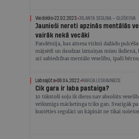
Vienlaikus ir vairāki faktori, kāpēc pirmss
ir ieteicams turpināt apmeklēt bērnudārzu ar
palīdz saglabāt ierasto režīmu, turpināt kom
Viedoklis
22.02.2023.
JOLANTA SEGLIŅA – GLUŠKOVA
Jaunieši nereti apzinās mentālās ve
vienaudžiem un radoši pavadīt laiku neatkar
laikapstākļiem.
vairāk nekā vecāki
Pandēmija, kas atnesa virkni dažādu pulcēš
mājsēdi un daudzas izmaiņas mūsu ikdienā, 
arī sabiedrības mentālo veselību, īpaši bērnu
jūtīgāki, bez lielas dzīves pieredzes. Vienla
iezīmēja arī izmaiņas, kā uztveram mentālās
jautājumus, mazinot stigmas un stereotipus. 
Labsajūta
06.04.2022.
MARIJA LESKAVNIECE
Cik gara ir laba pastaiga?
sabiedrības daļa sāk apzināties, ka rūpes par
tikpat būtiskas kā par fizisko pašsajūtu, tai sk
10 tūkstoši soļu ik dienu nav absolūts veselīb
kuri ir atvērti sarunām un gatavi meklēt palī
veiksmīgs mārketinga triks gan. Svarīgāk par
palīdzību un atbalstu iegūtu, izšķirīga loma i
kustēties regulāri un kāpināt ne tikai noietos
skolas un ģimenes sadarbībai.
fizisko aktivitāšu intensitāti