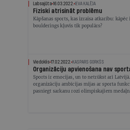
Labsajūta
16.03.2022.
IEVA KALĒJA
Fiziski atrisināt problēmu
Kāpšanas sports, kas izraisa atkarību: kāpēc 
boulderings kļuvis tik populārs?
Viedoklis
17.02.2022.
KASPARS GORKŠS
Organizāciju apvienošana nav spor
Sports ir emocijas, un to netrūkst arī Latvijā
organizāciju ambīcijas mijas ar sporta funk
pasniegt sarkanu rozi olimpiskajiem medaļ
starptautiska uzvara liek birdināt aizkustin
sāpīgs zaudējums pamodina katrā līdzjutējā 
Viss ir kā citur, tikai mazākā apjomā, izņemo
līmenī aizvien nav izpratnes par fizisko akti
cilvēku dzīvē.