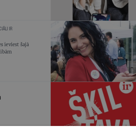
u un izglītojošāku
IĀLI IR
 ieviest šajā
nībām
a