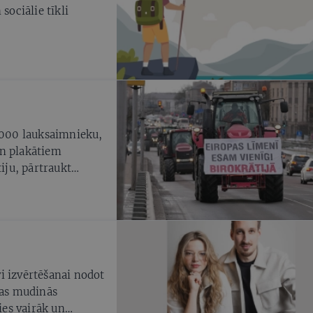
sociālie tīkli
 2000 lauksaimnieku,
un plakātiem
tiju, pārtraukt
jas, samazināt PVN
s netiks pildītas,
ku audzētāji šo
a skaidru rīcības
i izvērtēšanai nodot
kas mudinās
es vairāk un