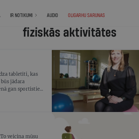
A
IR NOTIKUMI
AUDIO
OLIGARHU SARUNAS
fiziskās aktivitātes
dza tabletīti, kas
 būs jādara
enā gan sportistiem,
elākiem
 To veicina mūsu