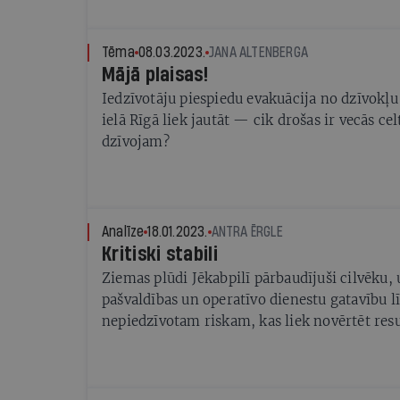
Tēma
08.03.2023.
JANA ALTENBERGA
Mājā plaisas!
Iedzīvotāju piespiedu evakuācija no dzīvok
ielā Rīgā liek jautāt — cik drošas ir vecās ce
dzīvojam?
Analīze
18.01.2023.
ANTRA ĒRGLE
Kritiski stabili
Ziemas plūdi Jēkabpilī pārbaudījuši cilvēk
pašvaldības un operatīvo dienestu gatavību l
nepiedzīvotam riskam, kas liek novērtēt res
sagatavoties biežākam apdraudējumam nāko