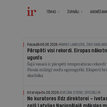
TĒMAS
ŽURNĀLI
ABONĒŠAN
Pasaulē
06.08.2026.
Pārspēti visi rekordi. Eiropas nāko
ugunīs
Šajā vasarā ir pārspēti temperatūras rekordi 
Plosās milzīgi mežu ugunsgrēki. Eksperti br
skarbāka
Intervija
04.06.2026.
EVELĪNA STIENE, SPECIĀLI IR
No kuratores līdz direktorei – Ivet
ceļš Latvijas Nacionālajā mākslas 