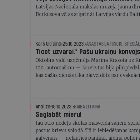
Latvijas Nacionālā mākslas muzeja jaunā dir
Derkusova vēlas stiprināt Latvijas vārdu Balt
Karš Ukrainā
25.10.2023.
ANASTASIJA RINGIS, SPECIĀLI
Ticot uzvarai.* Pašu ukraiņu konvoj
Oktobra vidū uzņēmēja Marina Krasota uz Ki
100. automašīnu — šoreiz tas bija pilnpiedzi
kas dažās dienās tika pārveidots par evakuā
nosūtīts uz fronti
Analīze
18.10.2023.
BAIBA LITVINA
Saglabāt mieru!
Jau otro nedēļu skolas masveidā saņem spri
pastus krievu valodā. Tā ir iebiedēšanas kam
galvenais — neļauties panikai, aicina policij