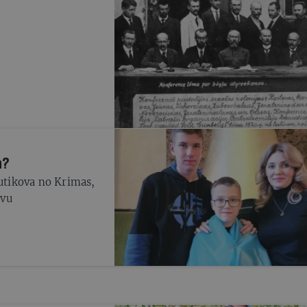
a?
Ļutikova no Krimas,
ivu