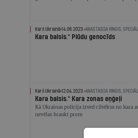
Karš Ukrainā
14.06.2023.
ANASTASIJA RINGIS, SPECIĀLI
Kara balsis.* Plūdu genocīds
Karš Ukrainā
12.04.2023.
ANASTASIJA RINGIS, SPECIĀLI
Kara balsis.* Kara zonas eņģeļi
Kā Ukrainas policija izved cilvēkus no kara z
nevēlas braukt prom