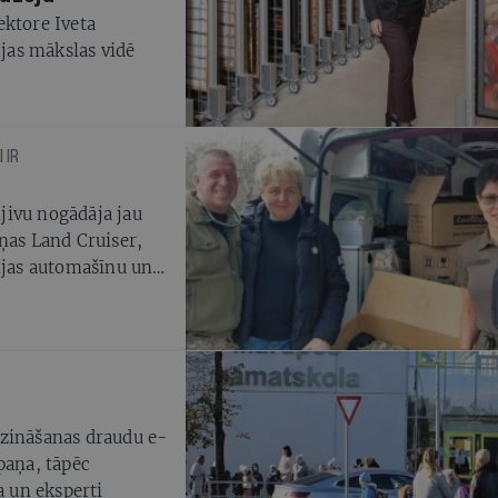
ektore Iveta
ijas mākslas vidē
 IR
s
jivu nogādāja jau
ņas Land Cruiser,
cijas automašīnu un
dzināšanas draudu e-
paņa, tāpēc
a un eksperti