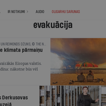
A
IR NOTIKUMI
AUDIO
OLIGARHU SARUNAS
evakuācija
MARKS LANDLERS, ČIKO HARLANS UN REIMONDS DŽUNS, © THE NEW YORK TIMES NEWS SERVICE
tne klimata pārmaiņu
vairākās Eiropas valstīs.
īdina: nākotne būs vēl
as Derkusovas
muzejā