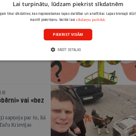
Lai turpinātu, lūdzam piekrist sīkdatnēm
am tikai sīkdatnes, kas nepieciešamas lapas darbībai un analītikai. Lapas kreisajā stūr
sīkdatņu politikā.
mainīt piekrišanu. Vairāk lasi
PIEKRIST VISĀM
rinātu civilās
RĀDĪT DETAĻAS
r sirēnām un «72
 IR
 «bērni» vai «bez
3) sapņoja par to, kā
 Taču Krievijas