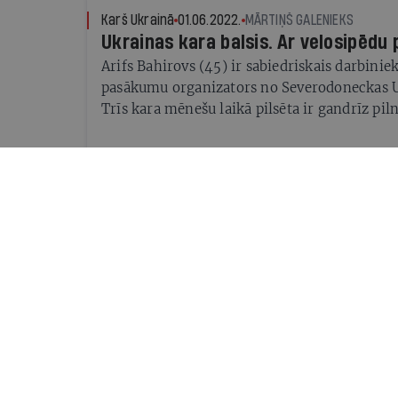
Karš Ukrainā
01.06.2022.
MĀRTIŅŠ GALENIEKS
Ukrainas kara balsis. Ar velosipēdu 
Arifs Bahirovs (45) ir sabiedriskais darbinie
pasākumu organizators no Severodoneckas 
Trīs kara mēnešu laikā pilsēta ir gandrīz pil
brīdī, kad lasāt šo rakstu, iespējams, jau krit
karaspēka rokās.
Karš Ukrainā
06.04.2022.
IR REDAKCIJA
Karš Ukrainā. Sestās nedēļas galve
1. Kara noziegumi Kijivas piepilsētās
Aktuāli
23.03.2022.
IR REDAKCIJA