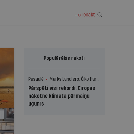
Ienākt
Populārākie raksti
Pasaulē
Marks Landlers, Čiko Harlans un Reimonds Džuns, © The New York Times News Service
Pārspēti visi rekordi. Eiropas
nākotne klimata pārmaiņu
ugunīs