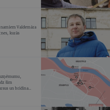
ļu namiem Valdemāra
ltnes, kurās
u, uzņēmumu,
īdz šim
ursus un brīdina
tnē