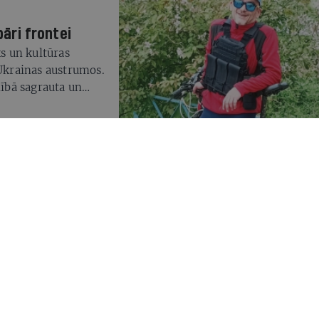
pāri frontei
ks un kultūras
Ukrainas austrumos.
nībā sagrauta un
usi Krievijas
nie notikumi