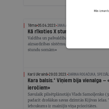
Mēs izmantoj
Tēma
05.04.2023.
JANA ALTENBERGA
Kā rīkoties X stundā?
Valdība un pašvaldības pašlaik strādā, lai stip
aizsardzības sistēmu. Lai būtu kas vairāk pa
stundu somām»
Karš Ukrainā
29.03.2023.
DARINA ROGAČUKA, SPECIĀLI
Kara balsis.* Viņiem bija vienalga —
ieročiem»
Savulaik pilsētplānotājs Vlads Samoiļenko (3
padarīt drošākas savas dzimtās Kijivas ielas.
iebrukums ir mainījis viņa prioritātes.