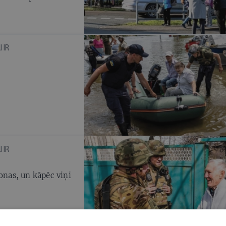
 IR
 IR
onas, un kāpēc viņi