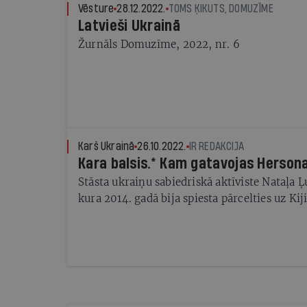
Vēsture
28.12.2022.
TOMS ĶIKUTS, DOMUZĪME
Latvieši Ukrainā
Žurnāls Domuzīme, 2022, nr. 6
Karš Ukrainā
26.10.2022.
IR REDAKCIJA
Kara balsis.* Kam gatavojas Herson
Stāsta ukraiņu sabiedriskā aktīviste Nataļa 
kura 2014. gadā bija spiesta pārcelties uz Kij