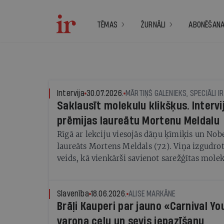
TĒMAS
ŽURNĀLI
ABONĒŠAN
Intervija
30.07.2026.
MĀRTIŅŠ GALENIEKS, SPECIĀLI IR
Saklausīt molekulu klikšķus. Intervi
prēmijas laureātu Mortenu Meldalu
Rīgā ar lekciju viesojās dāņu ķīmiķis un Nob
laureāts Mortens Meldals (72). Viņa izgudrot
veids, kā vienkārši savienot sarežģītas molek
iespējas daudz efektīvāku pretvēža zāļu radī
noderēs arī citās jomās
Slavenība
18.06.2026.
ALISE MARKĀNE
Brāļi Kauperi par jauno «Carnival Y
varoņa ceļu un sevis iepazīšanu