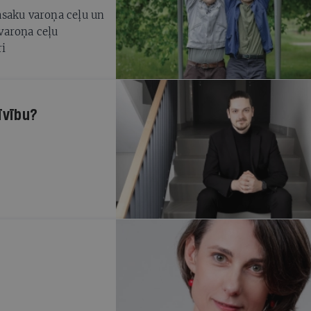
asaku varoņa ceļu un
varoņa ceļu
ri
īvību?