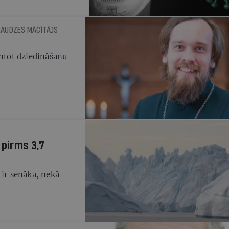
DRAUDZES MĀCĪTĀJS
antot dziedināšanu
 pirms 3,7
 ir senāka, nekā