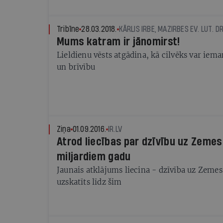
pieņemtie lēmumi ir samērīgi?
Tribīne
28.03.2018.
KĀRLIS IRBE, MAZIRBES EV. LUT. 
Mums katram ir jānomirst!
Lieldienu vēsts atgādina, kā cilvēks var iem
un brīvību
Ziņa
01.09.2016.
IR.LV
Atrod liecības par dzīvību uz Zemes
miljardiem gadu
Jaunais atklājums liecina - dzīvība uz Zemes
uzskatīts līdz šim