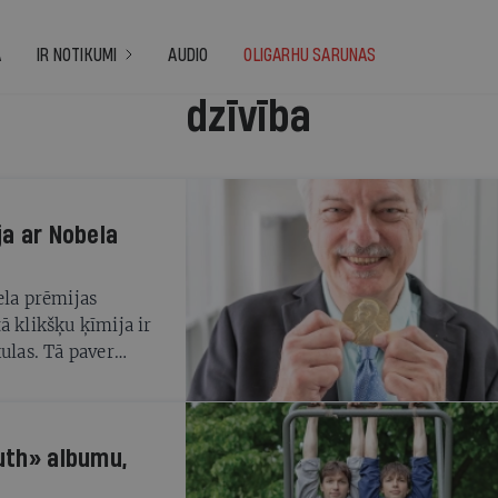
A
IR NOTIKUMI
AUDIO
OLIGARHU SARUNAS
dzīvība
ja ar Nobela
ela prēmijas
ā klikšķu ķīmija ir
ulas. Tā paver
šanai un nākotnē
outh» albumu,