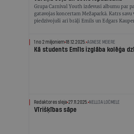
Grupa Carnival Youth izdevusi albumu par p
gatavojas koncertam Mežaparkā. Katrs savu 
piedzīvojuši arī brāļi Emīls un Edgars Kaupe
1 no 2 miljoniem
18.12.2025.
AGNESE MEIERE
Kā students Emīls izglāba kolēģa dz
Redaktores sleja
27.11.2025.
NELLIJA LOČMELE
Vīrišķības sāpe