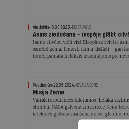
Viedoklis
13.03.2025.
EGITA POLE
Asins ziedošana – iespēja glābt cilv
Jaunu cilvēku vidū visā Eiropā aktivitāte asin
samērā zema. Iemesli tam ir dažādi – gan kul
tomēr pamatā lielākais izaicinājums pie nov
populācijas ir piesaistīt tieši jaunus cilvēkus
procesam.
Pusdienās
22.05.2024.
IEVA JAKONE
Misija Zeme
Vairāk turbulences lidojumos, lielāka saslim
slimību. NASA galvenā zinātniece Keita Kelv
ietekmēs globālā sasilšana un vai glābiņu mēs
kosmosā