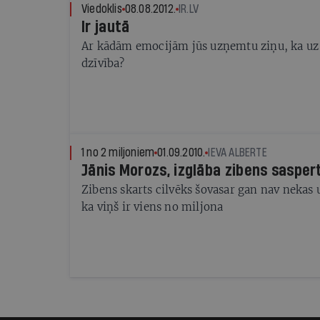
Viedoklis
08.08.2012.
IR.LV
Ir jautā
Ar kādām emocijām jūs uzņemtu ziņu, ka uz
dzīvība?
1 no 2 miljoniem
01.09.2010.
IEVA ALBERTE
Jānis Morozs, izglāba zibens sasper
Zibens skarts cilvēks šovasar gan nav nekas u
ka viņš ir viens no miljona