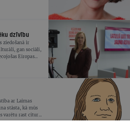
ēku dzīvību
s ziedošanā ir
turāli, gan sociāli,
ecojošas Eiropas
 asins ziedošanas
stība ar Laimas
ina stāsta, kā mūs
 varētu rast citur