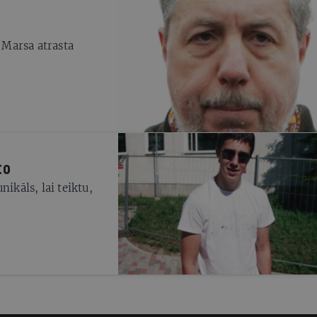
 Marsa atrasta
to
nikāls, lai teiktu,