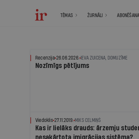
TĒMAS
ŽURNĀLI
ABONĒŠAN
Recenzija
26.06.2026.
IEVA ZUICENA, DOMUZĪME
Nozīmīgs pētījums
Viedoklis
27.11.2019.
MIKS CELMIŅŠ
Kas ir lielāks drauds: ārzemju studen
nesakārtota imigrācijas sistēma?