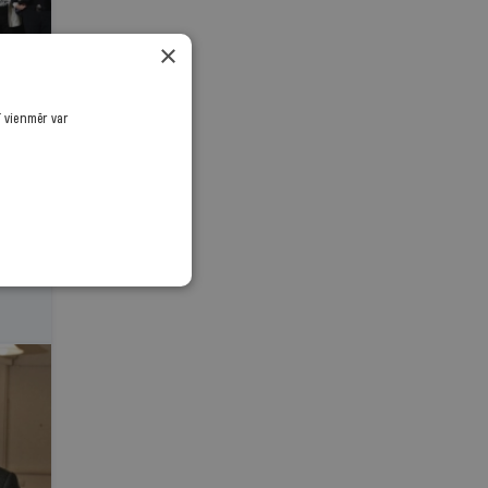
×
ī vienmēr var