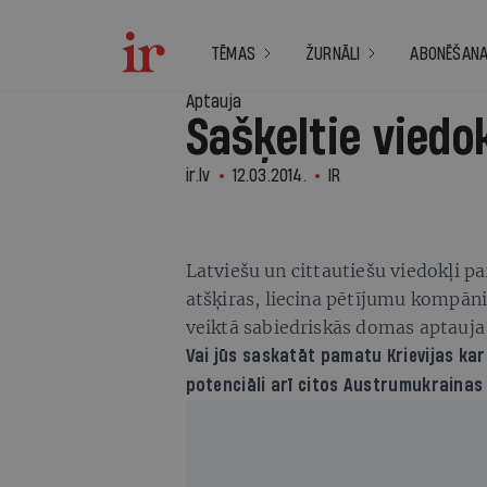
TĒMAS
ŽURNĀLI
ABONĒŠAN
Aptauja
Sašķeltie viedok
ir.lv
12.03.2014.
IR
Latviešu un cittautiešu viedokļi p
atšķiras, liecina pētījumu kompān
veiktā sabiedriskās domas aptauja
Vai jūs saskatāt pamatu Krievijas ka
potenciāli arī citos Austrumukraina