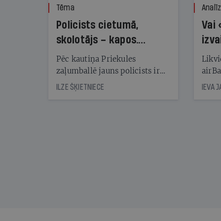
Tēma
Analī
Policists cietumā,
Vai 
skolotājs – kapos.
izva
Reibuma cena Priekulē
Pēc kautiņa Priekules
Likvi
zaļumballē jauns policists ir
airBa
nonācis cietumā, bet
oblig
ILZE ŠĶIETNIECE
IEVA 
cienījams pedagogs — kapos.
šone
Tik traģiska ir izrādījusies
lemša
divu promiļu reibuma cena
draud
sama
kas j
pirm
augus