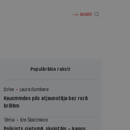
Ienākt
Populārākie raksti
Dzīve
Laura Dumbere
Kaucmindes pils atjaunotāja bez rozā
brillēm
Tēma
Ilze Šķietniece
Policists cietumā, skolotājs – kapos.