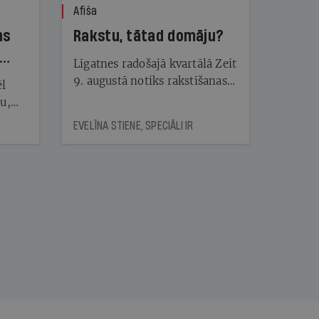
Afiša
ns
Rakstu, tātad domāju?
Līgatnes radošajā kvartālā Zeit
9. augustā notiks rakstīšanas
ēl
festivāls Rakstivāls
ju,
icas
EVELĪNA STIENE, SPECIĀLI IR
tītāju
tēm
nāt
kad
v