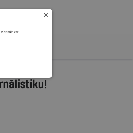
×
ī vienmēr var
rnālistiku!
.