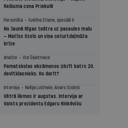
Reibuma cena Priekulē
Personība
Evelīna Stiene, speciāli Ir
No Jaunā Rīgas teātra uz pasaules malu
– Matīss Ozols un viņa ceturtdaļmūža
krīze
Analīze
Ilze Šķietniece
Pamatskolas eksāmenos izkrīt katrs 20.
devītklasnieks. Ko darīt?
Intervija
Nellija Ločmele, Aivars Ozoliņš
Vētrā likmes ir augstas. Intervija ar
Valsts prezidentu Edgaru Rinkēviču