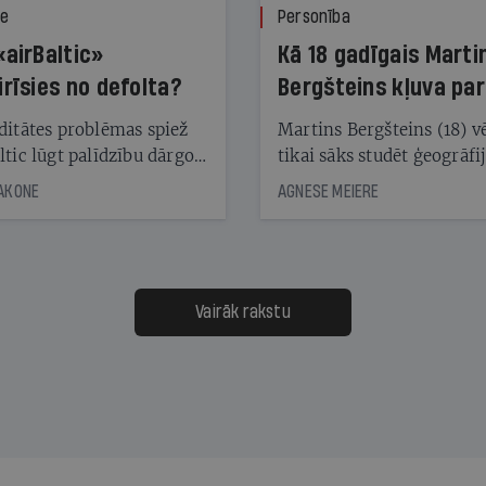
ze
Personība
«airBaltic»
Kā 18 gadīgais Marti
irīsies no defolta?
Bergšteins kļuva par
laika ziņu seju?
ditātes problēmas spiež
Martins Bergšteins (18) v
ltic lūgt palīdzību dārgo
tikai sāks studēt ģeogrāfi
āciju turētājiem, taču
bet viņa sacītajam jau uzt
JAKONE
AGNESE MEIERE
dēļ nebija kvoruma
tūkstošiem laika ziņu ska
nai. Vai lidsabiedrībai
Latvijā. Aiz dažām minū
 defolts, ja tā nespēs
televīzijas ēterā ir 11 gadi
ksāt augstos procentus,
uzcītīga darba, mammas
āpārskaita jau trīs dienas
atbalsts un drosme turpi
Vairāk rakstu
s nākamās sapulces
meteovērojumus arī tad, 
ta vidū?
šķiet, ka tie nevienam na
vajadzīgi