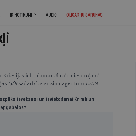
A
IR NOTIKUMI
AUDIO
OLIGARHU SARUNAS
ļi
ar Krievijas iebrukumu Ukrainā ievērojami
ijas
GfK
sadarbībā ar ziņu aģentūru
LETA
raspēka ievešanai un izvietošanai Krimā un
s apgabalos?