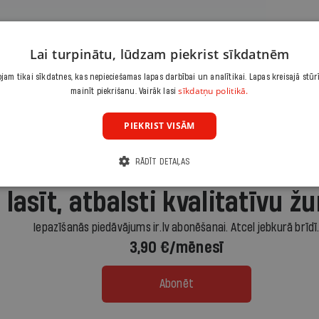
Lai turpinātu, lūdzam piekrist sīkdatnēm
a veikta 6.-8.martā, visā Latvijā aptaujāts
dz 65 gadiem
am tikai sīkdatnes, kas nepieciešamas lapas darbībai un analītikai. Lapas kreisajā stūr
sīkdatņu politikā.
mainīt piekrišanu. Vairāk lasi
Ja esi abonents,
pievienojies šeit
.
PIEKRIST VISĀM
RĀDĪT DETAĻAS
 lasīt, atbalsti kvalitatīvu žu
Iepazīšanās piedāvājums ir.lv abonēšanai. Atcel jebkurā brīdī
3,90 €/mēnesī
Abonēt