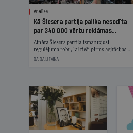
Analīze
Kā Šlesera partija palika nesodīta
par 340 000 vērtu reklāmas
kampaņu
Aināra Šlesera partija izmantojusi
regulējuma robu, lai tieši pirms aģitācijas
starta izreklamētos par summu, kas
BAIBA LITVINA
pārsniedz trešdaļu no likumīgi atļautajiem
kampaņas tēriņiem. KNAB pārkāpumus
nekonstatē