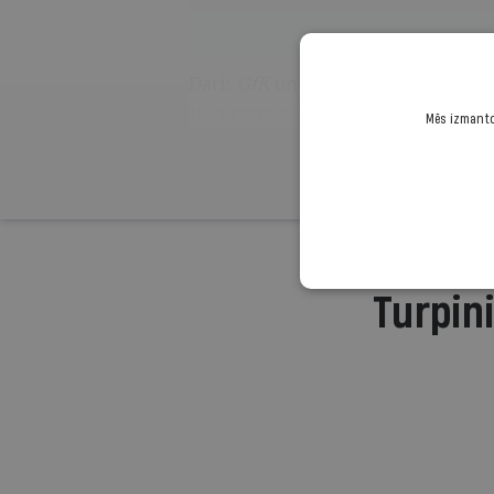
Dati:
GfK
un
LETA
interneta aptauj
1051 respondents vecumā no 18 lī
Mēs izmantoj
Turpini