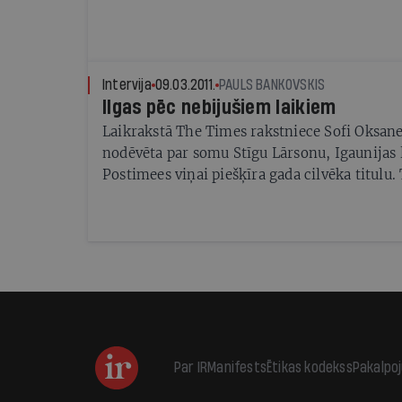
Intervija
09.03.2011.
PAULS BANKOVSKIS
Ilgas pēc nebijušiem laikiem
Laikrakstā The Times rakstniece Sofi Oksane
nodēvēta par somu Stīgu Lārsonu, Igaunijas 
Postimees viņai piešķīra gada cilvēka titulu.
pazīstamākā grāmata iznākusi arī Latvijā
Par IR
Manifests
Ētikas kodekss
Pakalpo