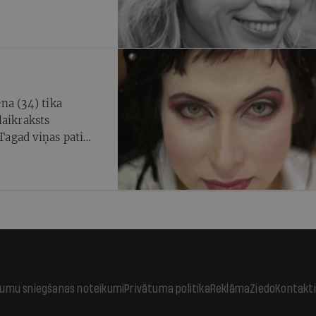
na (34) tika
laikraksts
 Tagad viņas pati
jumu sniegšanas noteikumi
Privātuma politika
Reklāma
Ziedo
Kontakti