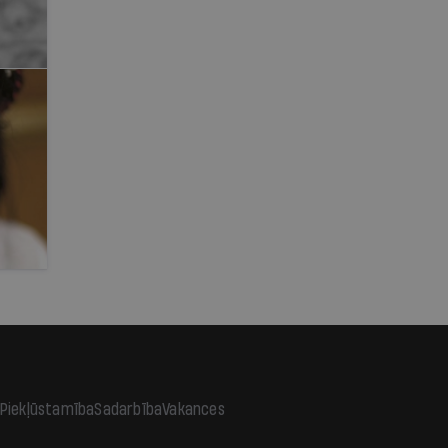
Piekļūstamība
Sadarbība
Vakances