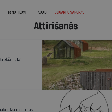
A
IR NOTIKUMI
AUDIO
OLIGARHU SARUNAS
Attīrīšanās
 trokšņa, lai
pabeidza iecerētās