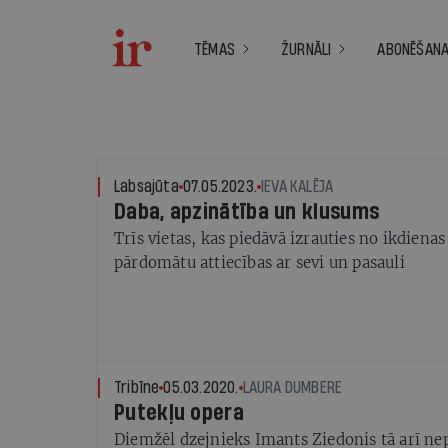
TĒMAS
ŽURNĀLI
ABONĒŠAN
Labsajūta
07.05.2023.
IEVA KALĒJA
Daba, apzinātība un klusums
Trīs vietas, kas piedāvā izrauties no ikdienas
pārdomātu attiecības ar sevi un pasauli
Tribīne
05.03.2020.
LAURA DUMBERE
Putekļu opera
Diemžēl dzejnieks Imants Ziedonis tā arī ne