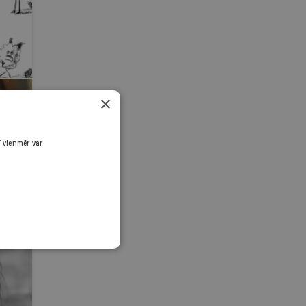
×
ī vienmēr var