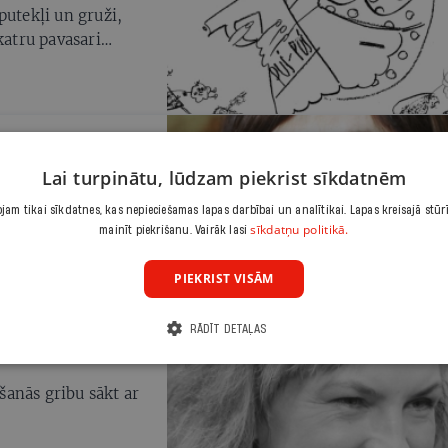
putekļi un gruži,
katru pavasari
di savās mājās —
 attīrīšanai: diētām,
rināt savu dzīvi
Lai turpinātu, lūdzam piekrist sīkdatnēm
no maizes vien
am tikai sīkdatnes, kas nepieciešamas lapas darbībai un analītikai. Lapas kreisajā stūr
sīkdatņu politikā.
mainīt piekrišanu. Vairāk lasi
PIEKRIST VISĀM
RĀDĪT DETAĻAS
anās gribu sākt ar