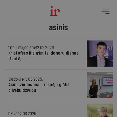
asinis
1 no 2 miljoniem
12.02.2026.
Kristofers Kleinšmits, donoru dienas
rīkotājs
Viedoklis
13.03.2025.
Asins ziedošana – iespēja glābt
cilvēku dzīvību
Dzīve
12.03.2025.