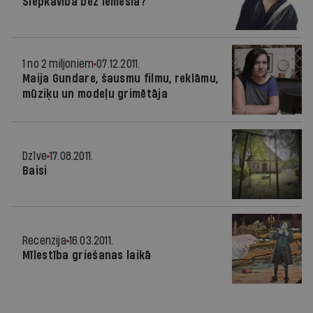
Slepkavība bez iemesla?
1 no 2 miljoniem
07.12.2011.
Maija Gundare, šausmu filmu, reklāmu,
mūziķu un modeļu grimētāja
Dzīve
17.08.2011.
Baisi
Recenzija
16.03.2011.
Mīlestība griešanas laikā