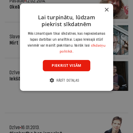
Pasaulē
12.02.2014.
Okeāna aiznestais
×
Lai turpinātu, lūdzam
piekrist sīkdatnēm
Mēs izmantojam tikai sīkdatnes, kas nepieciešamas
Slavenība
16.10.2013.
lapas darbībai un analītikai. Lapas kreisajā stūrī
Mirt Rīgā
sīkdatņu
vienmēr var mainīt piekrišanu. Vairāk lasi
politikā.
PIEKRIST VISĀM
Dzīve
17.07.2013.
Iekšā karā
RĀDĪT DETAĻAS
Dzīve
16.01.2013.