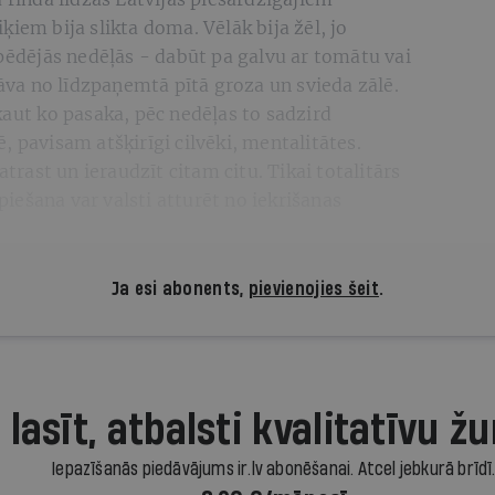
iem bija slikta doma. Vēlāk bija žēl, jo
 pēdējās nedēļās - dabūt pa galvu ar tomātu vai
zrāva no līdzpaņemtā pītā groza un svieda zālē.
kaut ko pasaka, pēc nedēļas to sadzird
, pavisam atšķirīgi cilvēki, mentalitātes.
atrast un ieraudzīt citam citu. Tikai totalitārs
ešana var valsti atturēt no iekrišanas
Ja esi abonents,
pievienojies šeit
.
 lasīt, atbalsti kvalitatīvu žu
Iepazīšanās piedāvājums ir.lv abonēšanai. Atcel jebkurā brīdī