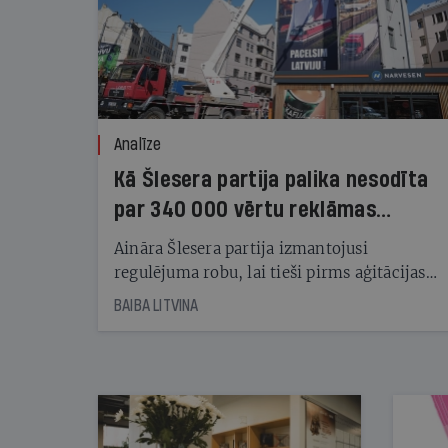
Analīze
Kā Šlesera partija palika nesodīta
par 340 000 vērtu reklāmas
kampaņu
Aināra Šlesera partija izmantojusi
regulējuma robu, lai tieši pirms aģitācijas
starta izreklamētos par summu, kas
BAIBA LITVINA
pārsniedz trešdaļu no likumīgi atļautajiem
kampaņas tēriņiem. KNAB pārkāpumus
nekonstatē