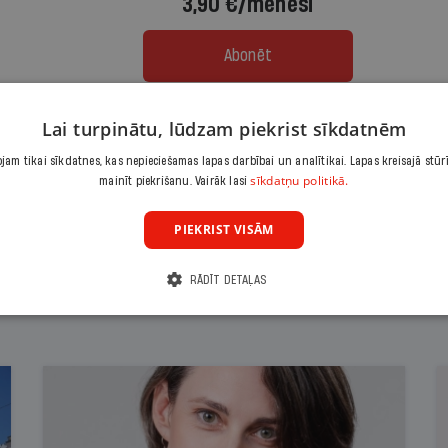
3,90 €/mēnesī
Abonēt
Citas abonēšanas iespējas meklē šeit
Lai turpinātu, lūdzam piekrist sīkdatnēm
am tikai sīkdatnes, kas nepieciešamas lapas darbībai un analītikai. Lapas kreisajā stūr
sīkdatņu politikā.
mainīt piekrišanu. Vairāk lasi
PIEKRIST VISĀM
RĀDĪT DETAĻAS