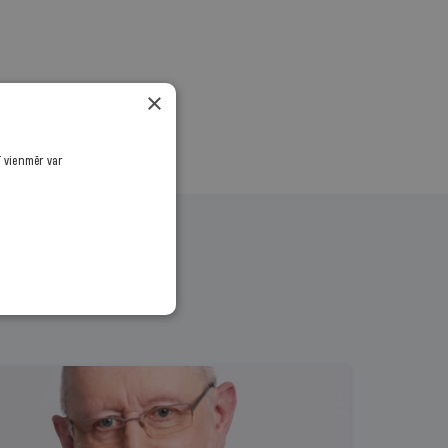
×
ī vienmēr var