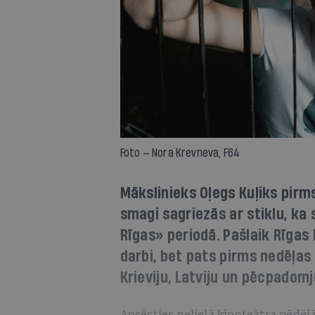
Foto — Nora Krevneva, F64
Mākslinieks Oļegs Kuļiks pirm
smagi sagriezās ar stiklu, ka
Rīgas» periodā. Pašlaik Rīgas
darbi, bet pats pirms nedēļas
Krieviju, Latviju un pēcpadom
Apsēsties nelielā kinoteātra pēdējā