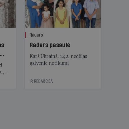
Radars
ns
Radars pasaulē
Karš Ukrainā. 242. nedēļas
galvenie notikumi
ēl
ju,
icas
IR REDAKCIJA
tītāju
tēm
nāt
kad
v