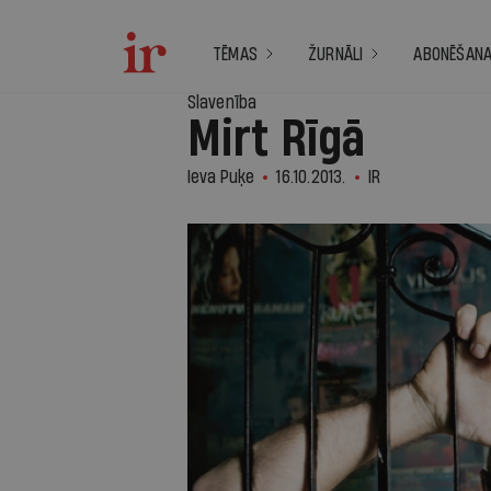
TĒMAS
ŽURNĀLI
ABONĒŠAN
Slavenība
Mirt Rīgā
Ieva Puķe
16.10.2013.
IR