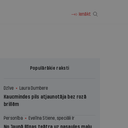
Ienākt
Populārākie raksti
Dzīve
Laura Dumbere
Kaucmindes pils atjaunotāja bez rozā
brillēm
Personība
Evelīna Stiene, speciāli Ir
No Jaunā Rīgas teātra uz pasaules malu