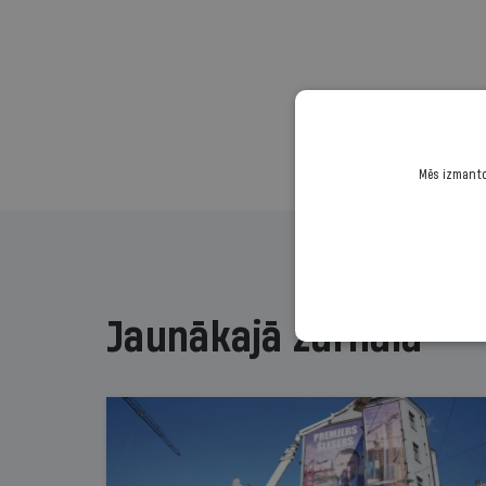
Mēs izmantoj
Jaunākajā žurnālā