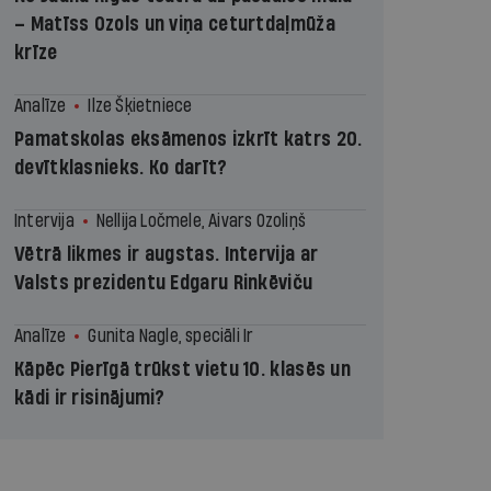
– Matīss Ozols un viņa ceturtdaļmūža
krīze
Analīze
Ilze Šķietniece
Pamatskolas eksāmenos izkrīt katrs 20.
devītklasnieks. Ko darīt?
Intervija
Nellija Ločmele, Aivars Ozoliņš
Vētrā likmes ir augstas. Intervija ar
Valsts prezidentu Edgaru Rinkēviču
Analīze
Gunita Nagle, speciāli Ir
Kāpēc Pierīgā trūkst vietu 10. klasēs un
kādi ir risinājumi?