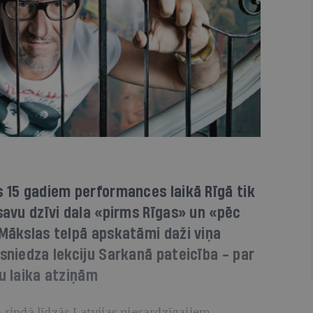
s 15 gadiem performances laikā Rīgā tik
 savu dzīvi dala «pirms Rīgas» un «pēc
 Mākslas telpā apskatāmi daži viņa
 sniedza lekciju Sarkanā pateicība - par
ju laika atziņām
 rindā līdzās Latvijas piesardzīgajiem