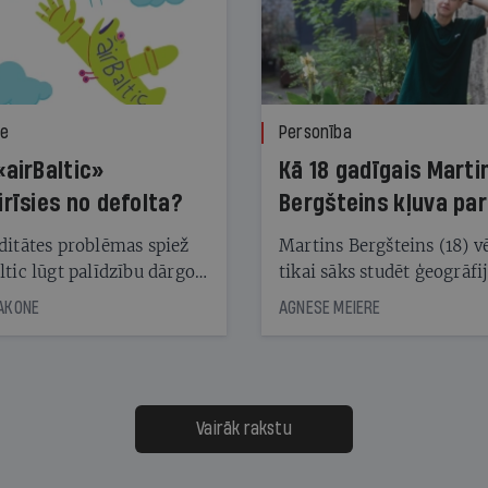
ze
Personība
«airBaltic»
Kā 18 gadīgais Marti
irīsies no defolta?
Bergšteins kļuva par
laika ziņu seju?
ditātes problēmas spiež
Martins Bergšteins (18) v
ltic lūgt palīdzību dārgo
tikai sāks studēt ģeogrāfi
āciju turētājiem, taču
bet viņa sacītajam jau uzt
JAKONE
AGNESE MEIERE
dēļ nebija kvoruma
tūkstošiem laika ziņu ska
nai. Vai lidsabiedrībai
Latvijā. Aiz dažām minū
 defolts, ja tā nespēs
televīzijas ēterā ir 11 gadi
ksāt augstos procentus,
uzcītīga darba, mammas
āpārskaita jau trīs dienas
atbalsts un drosme turpi
Vairāk rakstu
s nākamās sapulces
meteovērojumus arī tad, 
ta vidū?
šķiet, ka tie nevienam na