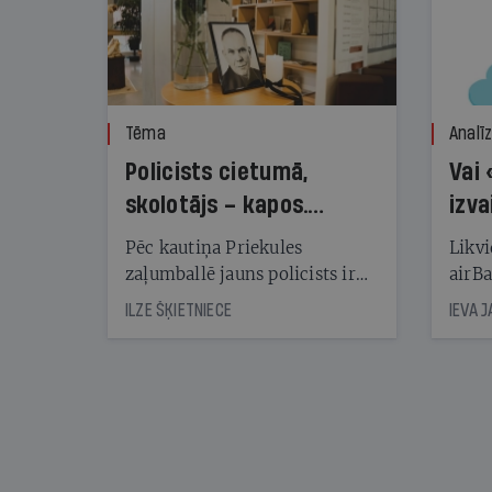
Tēma
Analī
Policists cietumā,
Vai 
skolotājs – kapos.
izva
Reibuma cena Priekulē
Pēc kautiņa Priekules
Likvi
zaļumballē jauns policists ir
airBa
nonācis cietumā, bet
oblig
ILZE ŠĶIETNIECE
IEVA 
cienījams pedagogs — kapos.
šone
Tik traģiska ir izrādījusies
lemša
divu promiļu reibuma cena
draud
sama
kas j
pirm
augus