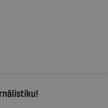
rnālistiku!
.