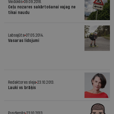
Viedoklis
09.09.2016.
Ceļu nozares sakārtošanai vajag ne
tikai naudu
Labsajūta
07.05.2014.
Vasaras lidojumi
Redaktores sleja
23.10.2013.
Lauki vs brāķis
Pusdienās
23.10.2013.