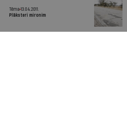
Tēma
13.04.2011.
Plāksteri mironim
Par IR
Manifests
Ētikas kodekss
Pakalpojumu sniegšanas noteikumi