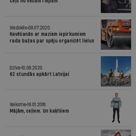
Ceļš no vecām riepām
Viedoklis
09.07.2020.
Kavēšanās ar maziem iepirkumiem
rada bažas par spēju organizēt lielus
Dzīve
10.06.2020.
62 stundās apkārt Latvijai
Veiksme
16.01.2018.
Mājām, ceļiem. Un kaķīšiem