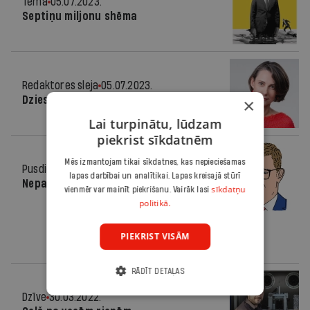
Tēma
05.07.2023.
Septiņu miljonu shēma
Redaktores sleja
05.07.2023.
Dziesma un piķis
×
Lai turpinātu, lūdzam
piekrist sīkdatnēm
Mēs izmantojam tikai sīkdatnes, kas nepieciešamas
Pusdienās
29.03.2023.
lapas darbībai un analītikai. Lapas kreisajā stūrī
Nepatīk Robins Huds
sīkdatņu
vienmēr var mainīt piekrišanu. Vairāk lasi
politikā.
PIEKRIST VISĀM
RĀDĪT DETAĻAS
Dzīve
30.03.2022.