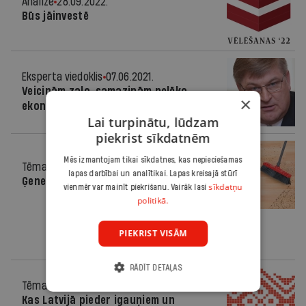
Analīze
28.09.2022.
Būs jāinvestē
Eksperta viedoklis
07.06.2021.
Veicinām zaļo, samazinām pelēko
×
ekonomiku
Lai turpinātu, lūdzam
piekrist sīkdatnēm
Mēs izmantojam tikai sīkdatnes, kas nepieciešamas
Tēma
08.07.2020.
lapas darbībai un analītikai. Lapas kreisajā stūrī
Ģenerāltīrīšana
sīkdatņu
vienmēr var mainīt piekrišanu. Vairāk lasi
politikā.
PIEKRIST VISĀM
RĀDĪT DETAĻAS
Tēma
03.02.2020.
Kas Latvijā pieder igauņiem un