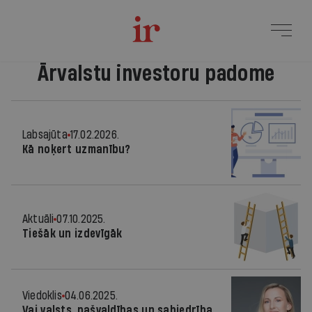
Ārvalstu investoru padome
Labsajūta
17.02.2026.
Kā noķert uzmanību?
Aktuāli
07.10.2025.
Tiešāk un izdevīgāk
Viedoklis
04.06.2025.
Vai valsts, pašvaldības un sabiedrība