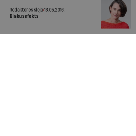
Redaktores sleja
18.05.2016.
Blakusefekts
Par IR
Manifests
Ētikas kodekss
Pakalpojumu sniegšanas noteikumi