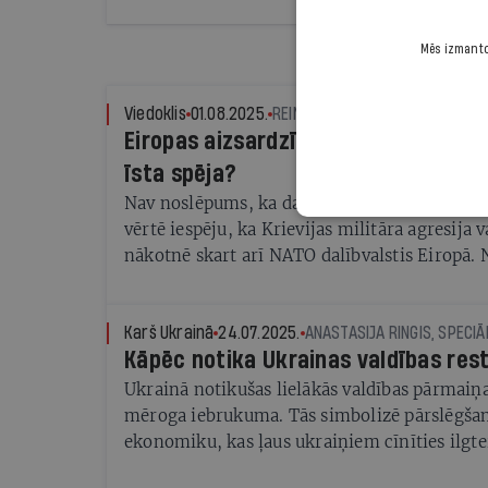
potenciāls.
Mēs izmantoj
Viedoklis
01.08.2025.
REINIS POZŅAKS
Eiropas aizsardzības ambīcijas: papī
īsta spēja?
Nav noslēpums, ka dažādas Eiropas Savienība
vērtē iespēju, ka Krievijas militāra agresija
nākotnē skart arī NATO dalībvalstis Eiropā. 
ģeogrāfiski tālākas valstis šos riskus uztver 
Karš Ukrainā
24.07.2025.
ANASTASIJA RINGIS, SPECIĀL
Kāpēc notika Ukrainas valdības res
Ukrainā notikušas lielākās valdības pārmaiņ
mēroga iebrukuma. Tās simbolizē pārslēgšan
ekonomiku, kas ļaus ukraiņiem cīnīties ilgt