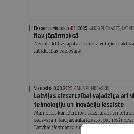
Eksperta viedoklis
11.11.2025.
Nav jāpārmaksā
Nenoteiktības apstākļos iedzīvotājiem aktīvāk
labklājības veidošanā
Viedoklis
18.08.2025.
JĀNIS RUMKOVSKIS
Latvijas aizsardzībai vajadzīga arī v
tehnoloģiju un inovāciju iesaiste
Mainoties karadarbības raksturam un tehno
pārsvaram kaujaslaukā kļūstot par īpaši noz
Latvijai jāizmanto un jāatbalsta vietējo info