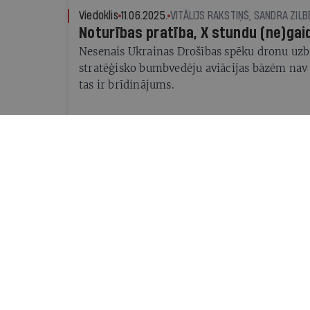
Viedoklis
11.06.2025.
VITĀLIJS RAKSTIŅŠ, SANDRA ZIL
Noturības pratība, X stundu (ne)gai
Nesenais Ukrainas Drošības spēku dronu uzb
stratēģisko bumbvedēju aviācijas bāzēm nav 
tas ir brīdinājums.
Intervija
03.06.2025.
AGRA LIEĢE-DOLEŽKO
Eiropas pēdējā cerība
Igauņu uzņēmējs Tāvi Madiberks par Baltijas
sarežģīto ģeopolitisko situāciju pārvērst par
izdevību konkurēt globāli
Viedoklis
22.05.2025.
REINIS POZŅAKS