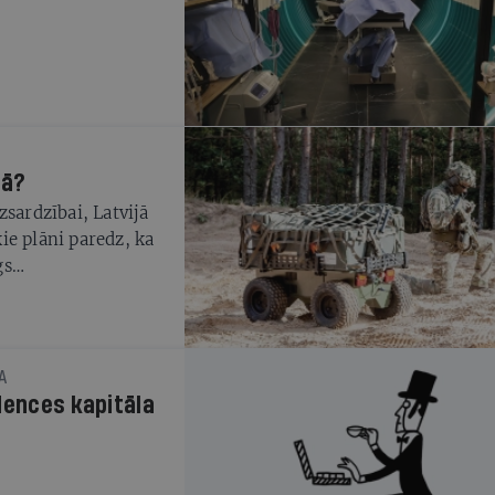
jā?
zsardzībai, Latvijā
kie plāni paredz, ka
gs
ne tikai valsts
A
dences kapitāla