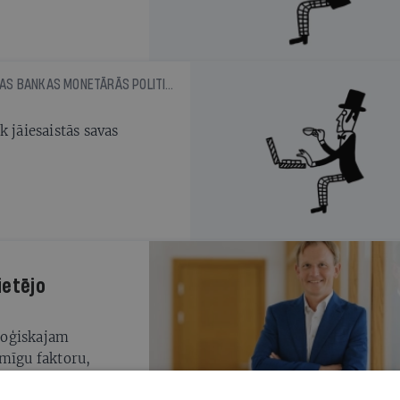
ULDIS RUTKASTE, LATVIJAS BANKAS MONETĀRĀS POLITIKAS PĀRVALDES VADĪTĀJS
 jāiesaistās savas
ietējo
loģiskajam
īmīgu faktoru,
rmācijas tehnoloģiju