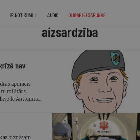
A
IR NOTIKUMI
AUDIO
OLIGARHU SARUNAS
aizsardzība
 krīzē nav
udras apmācīs
ūtu militārs
ulkvede Antoņina
okas biznesam