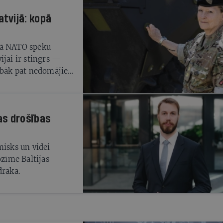
tvijā: kopā
kā NATO spēku
ijai ir stingrs —
abāk pat nedomājiet
jas drošības
misks un videi
ozīme Baltijas
drāka.