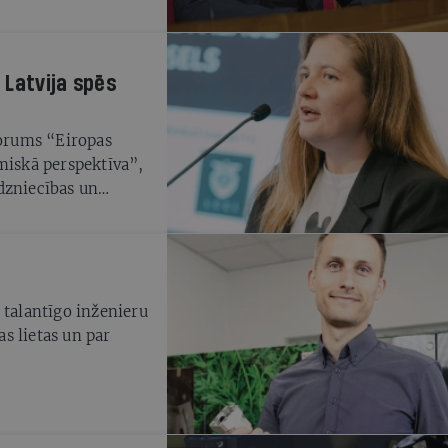
 Latvija spēs
forums “Eiropas
miskā perspektīva”,
dzniecības un
s).
 talantīgo inženieru
s lietas un par