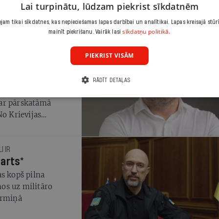
Lai turpinātu, lūdzam piekrist sīkdatnēm
am tikai sīkdatnes, kas nepieciešamas lapas darbībai un analītikai. Lapas kreisajā stūr
sīkdatņu politikā.
mainīt piekrišanu. Vairāk lasi
PIEKRIST VISĀM
ra armija vai
RĀDĪT DETAĻAS
s valstis dažādi
 var pārskatāmā
No Krievijas
mierīgāk, un otrādi.
I IR
tarts*
as kopš pilna
os uz militāro
ermiņā