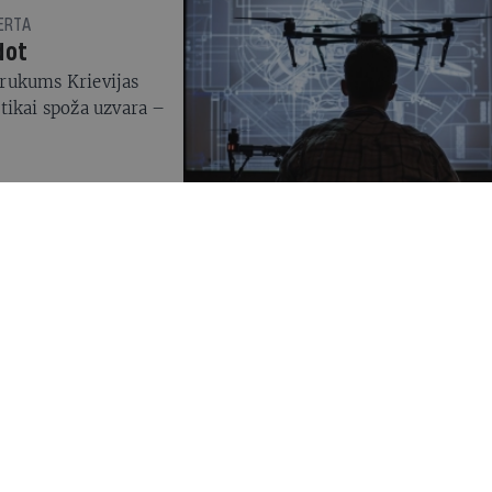
BERTA
dot
rukums Krievijas
tikai spoža uzvara –
 valstu iespēju
 priekšrocību un