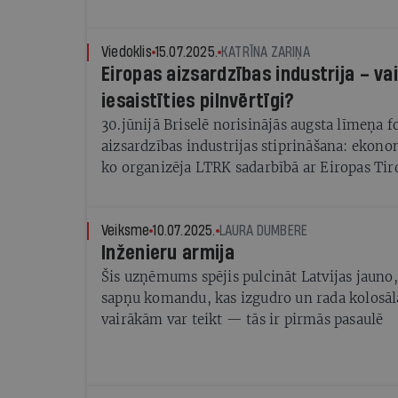
Viedoklis
15.07.2025.
KATRĪNA ZARIŅA
Eiropas aizsardzības industrija – vai
iesaistīties pilnvērtīgi?
30.jūnijā Briselē norisinājās augsta līmeņa 
aizsardzības industrijas stiprināšana: ekono
ko organizēja LTRK sadarbībā ar Eiropas Tir
rūpniecības kameru asociāciju (Eurochambre
Veiksme
10.07.2025.
LAURA DUMBERE
Inženieru armija
Šis uzņēmums spējis pulcināt Latvijas jauno,
sapņu komandu, kas izgudro un rada kolosāla
vairākām var teikt — tās ir pirmās pasaulē