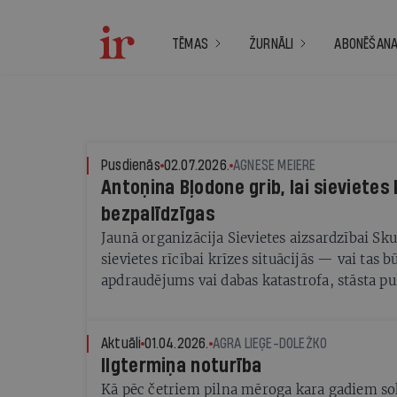
TĒMAS
ŽURNĀLI
ABONĒŠAN
Pusdienās
02.07.2026.
AGNESE MEIERE
Antoņina Bļodone grib, lai sievietes
bezpalīdzīgas
Jaunā organizācija Sievietes aizsardzībai Sk
sievietes rīcībai krīzes situācijās — vai tas b
apdraudējums vai dabas katastrofa, stāsta p
Bļodone
Aktuāli
01.04.2026.
AGRA LIEĢE-DOLEŽKO
Ilgtermiņa noturība
Kā pēc četriem pilna mēroga kara gadiem s