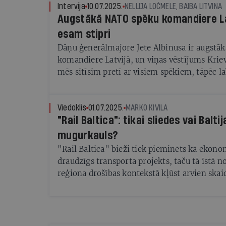
Intervija
10.07.2025.
NELLIJA LOČMELE, BAIBA LITVINA
Augstākā NATO spēku komandiere La
esam stipri
Dāņu ģenerālmajore Jete Albinusa ir augstā
komandiere Latvijā, un viņas vēstījums Kriev
mēs sitīsim pretī ar visiem spēkiem, tāpēc l
uzbrukt
Viedoklis
01.07.2025.
MARKO KIVILA
"Rail Baltica": tikai sliedes vai Balti
mugurkauls?
"Rail Baltica" bieži tiek pieminēts kā ekono
draudzīgs transporta projekts, taču tā īstā n
reģiona drošības kontekstā kļūst arvien skai