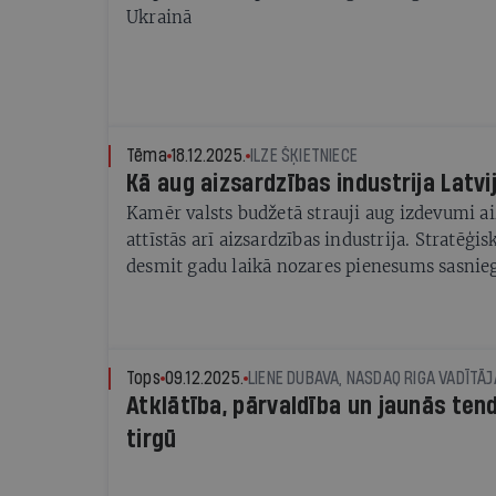
Ukrainā
Tēma
18.12.2025.
ILZE ŠĶIETNIECE
Kā aug aizsardzības industrija Latvi
Kamēr valsts budžetā strauji aug izdevumi ai
attīstās arī aizsardzības industrija. Stratēģis
desmit gadu laikā nozares pienesums sasnie
jau 5% no iekšzemes kopprodukta. To veidos 
pasūtījumi, bet arī eksporta attīstīšana
Tops
09.12.2025.
LIENE DUBAVA, NASDAQ RIGA VADĪTĀJ
Atklātība, pārvaldība un jaunās ten
tirgū