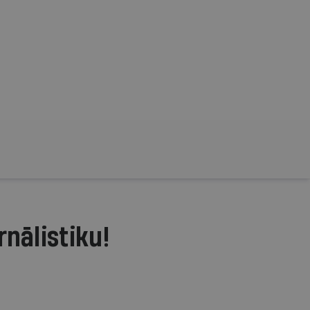
rnālistiku!
.