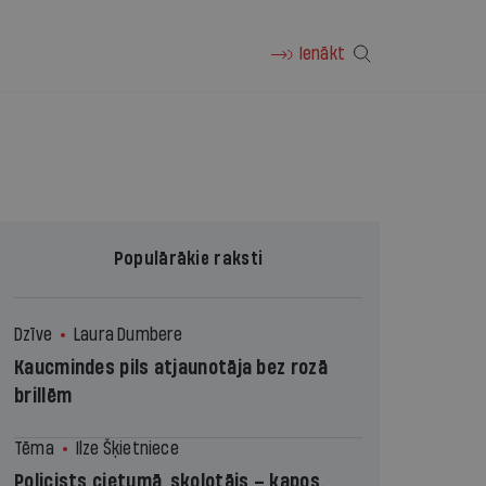
Ienākt
Populārākie raksti
Dzīve
Laura Dumbere
Kaucmindes pils atjaunotāja bez rozā
brillēm
Tēma
Ilze Šķietniece
Policists cietumā, skolotājs – kapos.