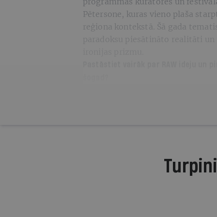
programmas kuratores un festivāla 
Pētersone, kuras vieno plaša starp
reģiona kontekstā. Šā gada tematis
paradoksu piesātināto realitāti un 
ironijas prizmu.
Pastāstiet vairāk par
RAW
ideju un p
šogad?
Turpini