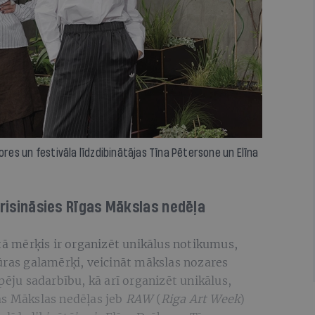
es un festivāla līdzdibinātājas Tīna Pētersone un Elīna
orisināsies Rīgas Mākslas nedēļa
 tā mērķis ir organizēt unikālus notikumus,
ūras galamērķi, veicināt mākslas nozares
pēju sadarbību, kā arī organizēt unikālus,
as Mākslas nedēļas jeb
RAW
(
Riga Art Week
)