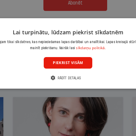
Abonēt
Citas abonēšanas iespējas meklē šeit
Lai turpinātu, lūdzam piekrist sīkdatnēm
am tikai sīkdatnes, kas nepieciešamas lapas darbībai un analītikai. Lapas kreisajā stūr
sīkdatņu politikā.
mainīt piekrišanu. Vairāk lasi
PIEKRIST VISĀM
RĀDĪT DETAĻAS