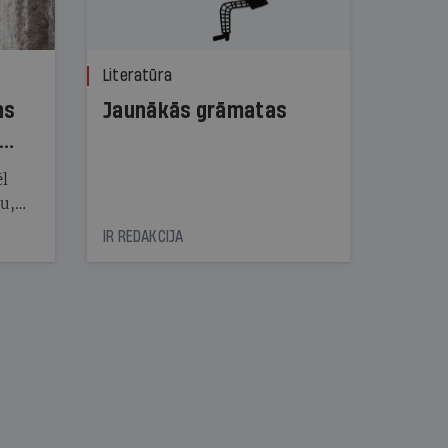
Literatūra
ns
Jaunākās grāmatas
ēl
ju,
icas
IR REDAKCIJA
tītāju
tēm
nāt
kad
v