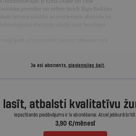
līdzdibinātājas ir Elīna Drāke un Tīna
tautiska pieredze un vēlme izcelt Rīgu Baltijas
kais ietvars saistīts ar centieniem absurda un
tehnoloģisko distopiju skatīt caur veselīgas
irmajā gadā gūto pieredzi. Ko esat ņēmušas vērā
Ja esi abonents,
pievienojies šeit
.
 lasīt, atbalsti kvalitatīvu žu
Iepazīšanās piedāvājums ir.lv abonēšanai. Atcel jebkurā brīdī
3,90 €/mēnesī