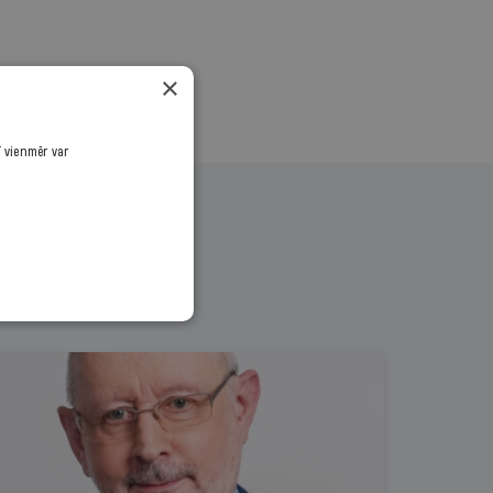
×
ī vienmēr var