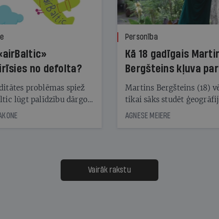
ze
Personība
«airBaltic»
Kā 18 gadīgais Marti
irīsies no defolta?
Bergšteins kļuva par
laika ziņu seju?
ditātes problēmas spiež
Martins Bergšteins (18) v
ltic lūgt palīdzību dārgo
tikai sāks studēt ģeogrāfi
āciju turētājiem, taču
bet viņa sacītajam jau uzt
JAKONE
AGNESE MEIERE
dēļ nebija kvoruma
tūkstošiem laika ziņu ska
nai. Vai lidsabiedrībai
Latvijā. Aiz dažām minū
 defolts, ja tā nespēs
televīzijas ēterā ir 11 gadi
ksāt augstos procentus,
uzcītīga darba, mammas
āpārskaita jau trīs dienas
atbalsts un drosme turpi
Vairāk rakstu
s nākamās sapulces
meteovērojumus arī tad, 
ta vidū?
šķiet, ka tie nevienam na
vajadzīgi