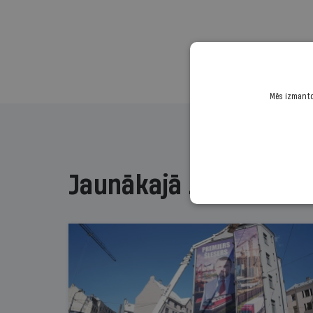
Mēs izmantoj
Jaunākajā žurnālā