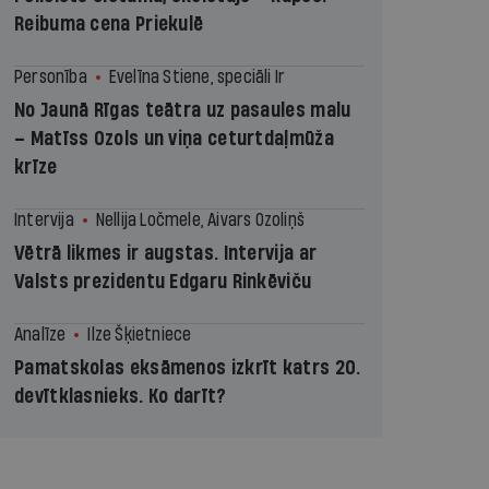
Reibuma cena Priekulē
Personība
Evelīna Stiene, speciāli Ir
No Jaunā Rīgas teātra uz pasaules malu
– Matīss Ozols un viņa ceturtdaļmūža
krīze
Intervija
Nellija Ločmele, Aivars Ozoliņš
Vētrā likmes ir augstas. Intervija ar
Valsts prezidentu Edgaru Rinkēviču
Analīze
Ilze Šķietniece
Pamatskolas eksāmenos izkrīt katrs 20.
devītklasnieks. Ko darīt?