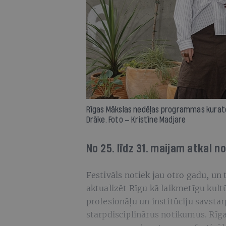
Rīgas Mākslas nedēļas programmas kurator
Drāke. Foto — Kristīne Madjare
No 25. līdz 31. maijam atkal n
Festivāls notiek jau otro gadu, un
aktualizēt Rīgu kā laikmetīgu kult
profesionāļu un institūciju savstar
starpdisciplinārus notikumus. Rīg