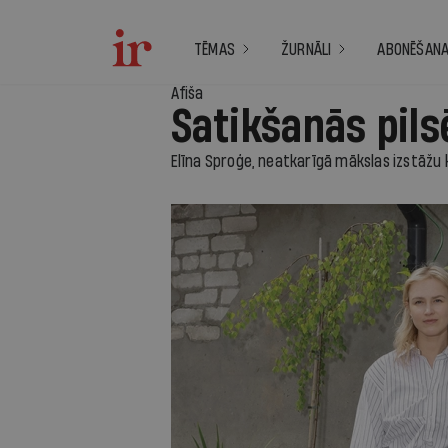
TĒMAS
ŽURNĀLI
ABONĒŠAN
Afiša
Satikšanās pils
Elīna Sproģe, neatkarīgā mākslas izstāžu k
1