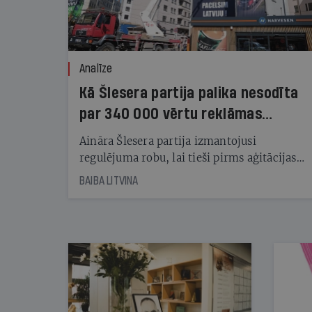
Analīze
Kā Šlesera partija palika nesodīta
par 340 000 vērtu reklāmas
kampaņu
Aināra Šlesera partija izmantojusi
regulējuma robu, lai tieši pirms aģitācijas
starta izreklamētos par summu, kas
BAIBA LITVINA
pārsniedz trešdaļu no likumīgi atļautajiem
kampaņas tēriņiem. KNAB pārkāpumus
nekonstatē