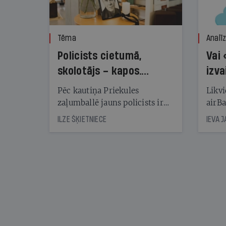
Tēma
Analī
Policists cietumā,
Vai 
skolotājs – kapos.
izva
Reibuma cena Priekulē
Pēc kautiņa Priekules
Likvi
zaļumballē jauns policists ir
airBa
nonācis cietumā, bet
oblig
ILZE ŠĶIETNIECE
IEVA 
cienījams pedagogs — kapos.
šone
Tik traģiska ir izrādījusies
lemša
divu promiļu reibuma cena
draud
sama
kas j
pirm
augus