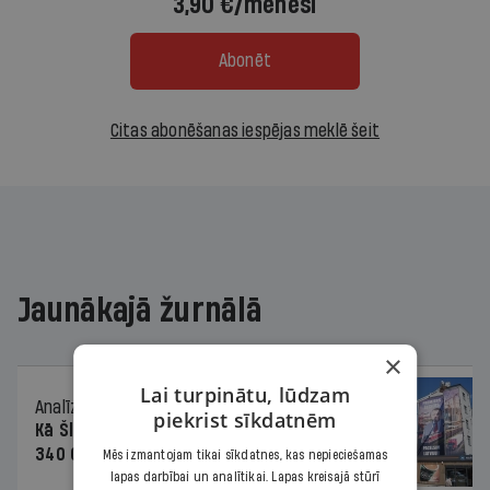
3,90 €/mēnesī
Abonēt
Citas abonēšanas iespējas meklē šeit
Jaunākajā žurnālā
×
Lai turpinātu, lūdzam
Analīze
06.08.2026.
piekrist sīkdatnēm
Kā Šlesera partija palika nesodīta par
340 000 vērtu reklāmas kampaņu
Mēs izmantojam tikai sīkdatnes, kas nepieciešamas
lapas darbībai un analītikai. Lapas kreisajā stūrī