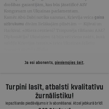
drošības garantijām, kas būs jāratificē ASV
Kongresam un Ukrainas parlamentam.
Kamēr Abū Dabī notika sarunas, Krievija veica
gaisa
divām lielākajām pilsētām — Kijivai un
uzbrukumu
Harkivai. «Miera centieni? Trīspusēja tikšanās AAE?
Diplomātija? Ukraiņiem tā bija vēl viena nakts, kurā
valdīja Krievijas terors,» teica Ukrainas ārlietu
ministrs Andrijs Sibiha.
Ja esi abonents,
pievienojies šeit
.
Turpini lasīt, atbalsti kvalitatīvu
žurnālistiku!
Iepazīšanās piedāvājums ir.lv abonēšanai. Atcel jebkurā brīdī.