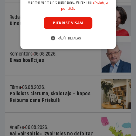
sīkdatņu
vienmēr var mainīt piekrišanu. Vairāk lasi
politikā.
Redaktores sleja
06.08.2026.
PIEKRIST VISĀM
Dinozaura triks
RĀDĪT DETAĻAS
Komentārs
06.08.2026.
Divas koalīcijas
Tēma
06.08.2026.
Policists cietumā, skolotājs – kapos.
Reibuma cena Priekulē
Analīze
06.08.2026.
Vai «airBaltic» izvairīsies no defolta?