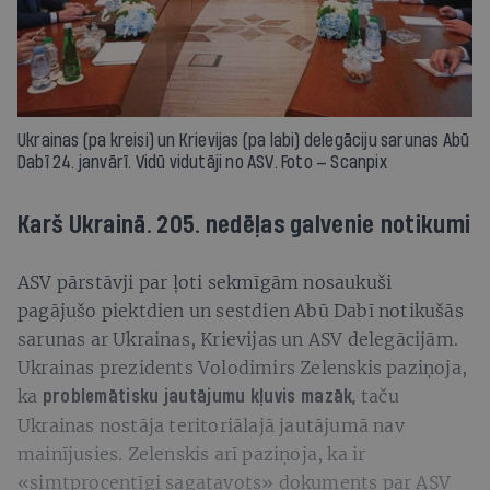
Ukrainas (pa kreisi) un Krievijas (pa labi) delegāciju sarunas Abū
Dabī 24. janvārī. Vidū vidutāji no ASV. Foto — Scanpix
Karš Ukrainā. 205. nedēļas galvenie notikumi
ASV pārstāvji par ļoti sekmīgām nosaukuši
pagājušo piektdien un sestdien Abū Dabī notikušās
sarunas ar Ukrainas, Krievijas un ASV delegācijām.
Ukrainas prezidents Volodimirs Zelenskis paziņoja,
ka
taču
problemātisku jautājumu kļuvis mazāk,
Ukrainas nostāja teritoriālajā jautājumā nav
mainījusies. Zelenskis arī paziņoja, ka ir
«simtprocentīgi sagatavots» dokuments par ASV