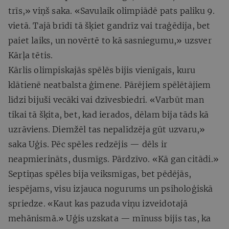
trīs,» viņš saka. «Savulaik olimpiādē pats paliku 9.
vietā. Tajā brīdī tā šķiet gandrīz vai traģēdija, bet
paiet laiks, un novērtē to kā sasniegumu,» uzsver
Kārļa tētis.
Kārlis olimpiskajās spēlēs bijis vienīgais, kuru
klātienē neatbalsta ģimene. Pārējiem spēlētājiem
līdzi bijuši vecāki vai dzīvesbiedri. «Varbūt man
tikai tā šķita, bet, kad ierados, dēlam bija tāds kā
uzrāviens. Diemžēl tas nepalīdzēja gūt uzvaru,»
saka Uģis. Pēc spēles redzējis — dēls ir
neapmierināts, dusmīgs. Pārdzīvo. «Kā gan citādi.»
Septiņas spēles bija veiksmīgas, bet pēdējās,
iespējams, visu izjauca nogurums un psiholoģiskā
spriedze. «Kaut kas pazuda viņu izveidotajā
mehānismā.» Uģis uzskata — mīnuss bijis tas, ka