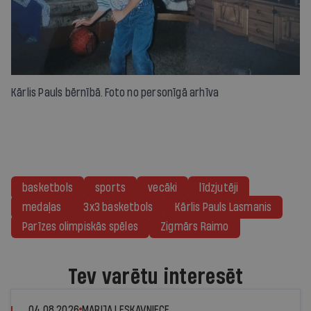
Kārlis Pauls bērnībā. Foto no personīgā arhīva
basketbols
sports
vecāki
līdzjutēji
medaļas
3x3 basketbols
Kārlis Pauls Lasmanis
Parīzes olimpiskās spēles
Zigmārs Raimo
Tev varētu interesēt
04.08.2026
MARIJA LESKAVNIECE