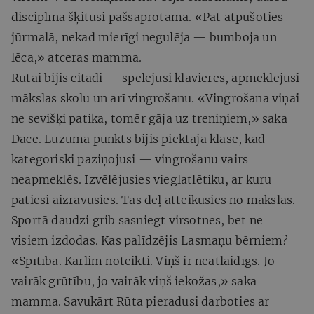
disciplīna šķitusi pašsaprotama. «Pat atpūšoties
jūrmalā, nekad mierīgi negulēja — bumboja un
lēca,» atceras mamma.
Rūtai bijis citādi — spēlējusi klavieres, apmeklējusi
mākslas skolu un arī vingrošanu. «Vingrošana viņai
ne sevišķi patika, tomēr gāja uz treniņiem,» saka
Dace. Lūzuma punkts bijis piektajā klasē, kad
kategoriski paziņojusi — vingrošanu vairs
neapmeklēs. Izvēlējusies vieglatlētiku, ar kuru
patiesi aizrāvusies. Tās dēļ atteikusies no mākslas.
Sportā daudzi grib sasniegt virsotnes, bet ne
visiem izdodas. Kas palīdzējis Lasmaņu bērniem?
«Spītība. Kārlim noteikti. Viņš ir neatlaidīgs. Jo
vairāk grūtību, jo vairāk viņš iekožas,» saka
mamma. Savukārt Rūta pieradusi darboties ar