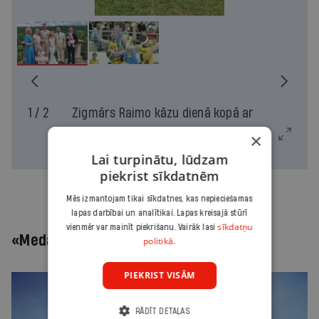
1 / 2
Zigmārs Raimo kāzu dienā kopā ar
sievu Teilori, vecākiem un māsas
×
ģimeni. Foto no personīgā arhīva
Lai turpinātu, lūdzam
piekrist sīkdatnēm
Mēs izmantojam tikai sīkdatnes, kas nepieciešamas
lapas darbībai un analītikai. Lapas kreisajā stūrī
sīkdatņu
vienmēr var mainīt piekrišanu. Vairāk lasi
«Medaļas ir tikai trīs»
politikā.
PIEKRIST VISĀM
RĀDĪT DETAĻAS