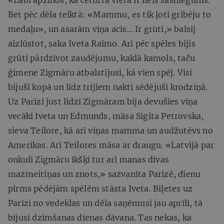
Bet pēc dēla teiktā: «Mammu, es tik ļoti gribēju to
medaļu», un asarām viņa acīs… Ir grūti,» balsij
aizlūstot, saka Iveta Raimo. Arī pēc spēles bijis
grūti pārdzīvot zaudējumu, kaklā kamols, taču
ģimene Zigmāru atbalstījusi, kā vien spēj. Visi
bijuši kopā un līdz trijiem naktī sēdējuši krodziņā.
Uz Parīzi just līdzi Zigmāram bija devušies viņa
vecāki Iveta un Edmunds, māsa Sigita Petrovska,
sieva Teilore, kā arī viņas mamma un audžutēvs no
Amerikas. Arī Teilores māsa ar draugu. «Latvijā par
onkuli Zigmāru īkšķi tur arī manas divas
mazmeitiņas un znots,» sazvanīta Parīzē, dienu
pirms pēdējām spēlēm stāsta Iveta. Biļetes uz
Parīzi no vedeklas un dēla saņēmusi jau aprīlī, tā
bijusi dzimšanas dienas dāvana. Tas nekas, ka