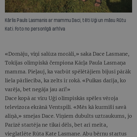
Kārlis Pauls Lasmanis ar mammu Daci, tēti Uģi un māsu Rūtu
Kati. Foto no personīgā arhīva
«Domāju, viņi salūza morāli,» saka Dace Lasmane,
Tokijas olimpiskā čempiona Kārļa Paula Lasmaņa
mamma. Pieļauj, ka varbūt spēlētājiem bijusi pārāk
liela pārliecība, ka zelts ir rokā. «Puikas darīja, ko
varēja, bet negāja jau arī!»
Dace kopā ar vīru Uģi olimpiskās spēles vēroja
televizora ekrānā Ventspilī. «Mēs kā kurmīši savā
aliņā,» smejas Dace. Viņiem dubults uztraukums, jo
Parīzē startēja ne tikai dēls, bet arī meita,
vieglatlēte Rūta Kate Lasmane. Abu bērnu startus