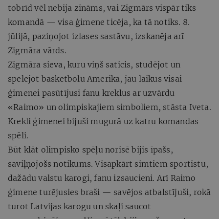
tobrīd vēl nebija zināms, vai Zigmārs vispār tiks
komandā — visa ģimene ticēja, ka tā notiks. 8.
jūlijā, paziņojot izlases sastāvu, izskanēja arī
Zigmāra vārds.
Zigmāra sieva, kuru viņš saticis, studējot un
spēlējot basketbolu Amerikā, jau laikus visai
ģimenei pasūtījusi fanu kreklus ar uzvārdu
«Raimo»
un olimpiskajiem simboliem, stāsta Iveta.
Krekli ģimenei bijuši mugurā uz katru komandas
spēli.
Būt klāt olimpisko spēļu norisē bijis īpašs,
saviļņojošs notikums. Visapkārt simtiem sportistu,
dažādu valstu karogi, fanu izsaucieni. Arī Raimo
ģimene turējusies braši — savējos atbalstījuši, rokā
turot Latvijas karogu un skaļi saucot