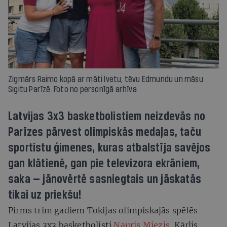
Zigmārs Raimo kopā ar māti Ivetu, tēvu Edmundu un māsu
Sigitu Parīzē. Foto no personīgā arhīva
Latvijas 3x3 basketbolistiem neizdevās no
Parīzes pārvest olimpiskās medaļas, taču
sportistu ģimenes, kuras atbalstīja savējos
gan klātienē, gan pie televizora ekrāniem,
saka — jānovērtē sasniegtais un jāskatās
tikai uz priekšu!
Pirms trim gadiem Tokijas olimpiskajās spēlēs
Latvijas 3x3 basketbolisti
Nauris Miezis
, Kārlis