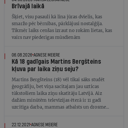
Brīvajā laikā
Šķiet, visu pasauli kā lina jūras dvielis, kas
smaržo pēc bērnības, pārklājusi nostalģija.
Tikmēr laiks cenšas izraut no rokām lietas, kas
vairs nav piederīgas mūsdienām
06.08.2026
AGNESE MEIERE
Kā 18 gadīgais Martins Bergšteins
kļuva par laika ziņu seju?
Martins Bergšteins (18) vēl tikai sāks studēt
ģeogrāfiju, bet viņa sacītajam jau uzticas
tūkstošiem laika ziņu skatītāju Latvijā. Aiz
dažām minūtēm televīzijas ēterā ir 11 gadi
uzcītīga darba, mammas atbalsts un drosme
turpināt meteovērojumus arī tad, kad šķiet, ka
tie nevienam nav vajadzīgi
22.12.2021
AGNESE MEIERE