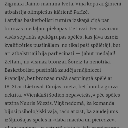
Zigmāra Raimo mamma Iveta. Viņa kopā ar ģimeni
atbalstīja olimpiešus klātienē Parīzē.
Latvijas basketbolisti turnīra izskaņā cīņā par
bronzas medaļām piekāpās Lietuvai. Pēc uzvarām
visās septiņās apakšgrupas spēlēs, kas ļāva uzreiz
kvalificēties pusfinālam, ne tikai paši spēlētāji, bet
arī atbalstītāji bija pārliecināti — jābūt medaļai!
Zeltam, nu vismaz bronzai. Šoreiz tā nenotika.
Basketbolisti pusfinālā zaudēja mājiniecei
Francijai, bet bronzas mačā saspringtā spēlē ar
18:21 arī Lietuvai. Cīnījās, meta, bet bumba grozā
nekrita. «Vienkārši šodien nepaveicās,» pēc spēles
atzina Nauris Miezis. Viņš nedomā, ka komanda
bijusi psiholoģiski vāja, taču atzīst, ka zaudējums
izšķirošajās spēlēs ir «laba mācība un pieredze».
«Labi apzinos, ka ceturtā vieta ir liels sasniegums.