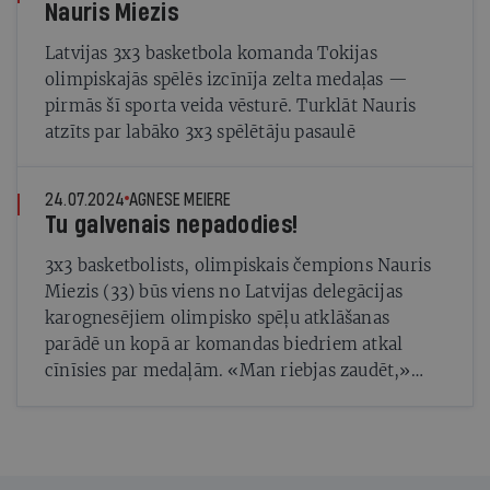
Nauris Miezis
Latvijas 3x3 basketbola komanda Tokijas
olimpiskajās spēlēs izcīnīja zelta medaļas —
pirmās šī sporta veida vēsturē. Turklāt Nauris
atzīts par labāko 3x3 spēlētāju pasaulē
24.07.2024
AGNESE MEIERE
Tu galvenais nepadodies!
3x3 basketbolists, olimpiskais čempions Nauris
Miezis (33) būs viens no Latvijas delegācijas
karognesējiem olimpisko spēļu atklāšanas
parādē un kopā ar komandas biedriem atkal
cīnīsies par medaļām. «Man riebjas zaudēt,»
neslēpj sportists