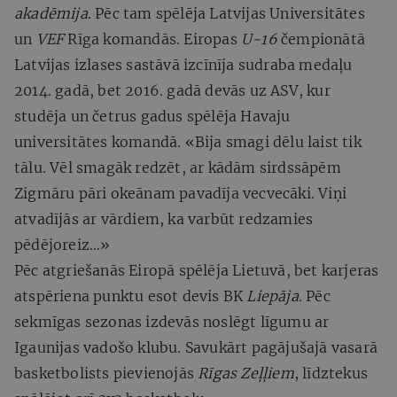
akadēmija
. Pēc tam spēlēja Latvijas Universitātes
un
VEF
Rīga komandās. Eiropas
U-16
čempionātā
Latvijas izlases sastāvā izcīnīja sudraba medaļu
2014. gadā, bet 2016. gadā devās uz ASV, kur
studēja un četrus gadus spēlēja Havaju
universitātes komandā. «Bija smagi dēlu laist tik
tālu. Vēl smagāk redzēt, ar kādām sirdssāpēm
Zigmāru pāri okeānam pavadīja vecvecāki. Viņi
atvadījās ar vārdiem, ka varbūt redzamies
pēdējoreiz…»
Pēc atgriešanās Eiropā spēlēja Lietuvā, bet karjeras
atspēriena punktu esot devis BK
Liepāja
. Pēc
sekmīgas sezonas izdevās noslēgt līgumu ar
Igaunijas vadošo klubu. Savukārt pagājušajā vasarā
basketbolists pievienojās
Rīgas Zeļļiem
, līdztekus