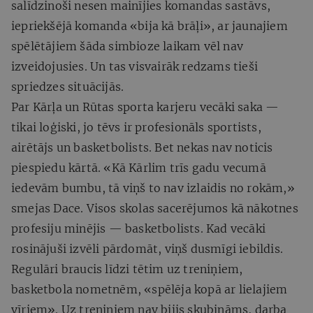
salīdzinoši nesen mainījies komandas sastāvs,
iepriekšējā komanda «bija kā brāļi», ar jaunajiem
spēlētājiem šāda simbioze laikam vēl nav
izveidojusies. Un tas visvairāk redzams tieši
spriedzes situācijās.
Par Kārļa un Rūtas sporta karjeru vecāki saka —
tikai loģiski, jo tēvs ir profesionāls sportists,
airētājs un basketbolists. Bet nekas nav noticis
piespiedu kārtā. «Kā Kārlim trīs gadu vecumā
iedevām bumbu, tā viņš to nav izlaidis no rokām,»
smejas Dace. Visos skolas sacerējumos kā nākotnes
profesiju minējis — basketbolists. Kad vecāki
rosinājuši izvēli pārdomāt, viņš dusmīgi iebildis.
Regulāri braucis līdzi tētim uz treniņiem,
basketbola nometnēm, «spēlēja kopā ar lielajiem
vīriem». Uz treniņiem nav bijis skubināms, darba