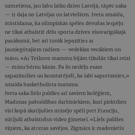
uzmetiena, jau labu laiku dzīvo Latvijā, tāpēc saka
— ir daļa no Latvijas un latviešiem. Iveta smaida,
stāstīdama, ka olimpiskās spēles devušas iespēju
ne tikai atbalstīt dēlu sporta dzīves vissvarīgākajā
pasākumā, bet arī tuvāk iepazīties ar
jauniegūtajiem radiem — vedeklas vecākiem un
māsu. «Ar Teilores mammu bijām tikušās tikai reizi
— mūsu bērnu kāzās. Pa šo nedēļu esam
sapazinušies un konstatējuši, ka labi saprotamies,»
smaida basketbolista mamma.
Iveta saka lielu paldies arī saviem kolēģiem,
Madonas pašvaldības darbiniekiem, kuri piektdien
visi kopā skatījušies mūsējo spēli pret Franciju,
sūtījuši atbalstošus video ģimenei. «Liels paldies
viņiem, ka atceras savējos. Zigmārs ir madonietis