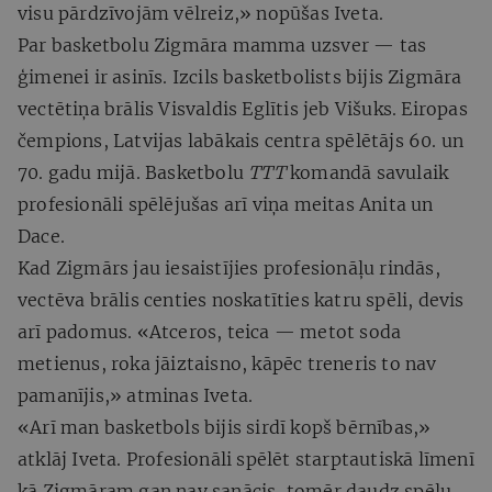
visu pārdzīvojām vēlreiz,» nopūšas Iveta.
Par basketbolu Zigmāra mamma uzsver — tas
ģimenei ir asinīs. Izcils basketbolists bijis Zigmāra
vectētiņa brālis Visvaldis Eglītis jeb Višuks. Eiropas
čempions, Latvijas labākais centra spēlētājs 60. un
70. gadu mijā. Basketbolu
TTT
komandā savulaik
profesionāli spēlējušas arī viņa meitas Anita un
Dace.
Kad Zigmārs jau iesaistījies profesionāļu rindās,
vectēva brālis centies noskatīties katru spēli, devis
arī padomus. «Atceros, teica — metot soda
metienus, roka jāiztaisno, kāpēc treneris to nav
pamanījis,» atminas Iveta.
«Arī man basketbols bijis sirdī kopš bērnības,»
atklāj Iveta. Profesionāli spēlēt starptautiskā līmenī
kā Zigmāram gan nav sanācis, tomēr daudz spēļu