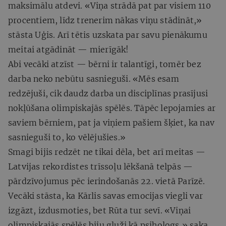
maksimālu atdevi. «Viņa strādā pat par visiem 110
procentiem, līdz trenerim nākas viņu stādināt,»
stāsta Uģis. Arī tētis uzskata par savu pienākumu
meitai atgādināt — mierīgāk!
Abi vecāki atzīst — bērni ir talantīgi, tomēr bez
darba neko nebūtu sasnieguši. «Mēs esam
redzējuši, cik daudz darba un disciplīnas prasījusi
nokļūšana olimpiskajās spēlēs. Tāpēc lepojamies ar
saviem bērniem, pat ja viņiem pašiem šķiet, ka nav
sasnieguši to, ko vēlējušies.»
Smagi bijis redzēt ne tikai dēla, bet arī meitas —
Latvijas rekordistes trīssoļu lēkšanā telpās —
pārdzīvojumus pēc ierindošanās 22. vietā Parīzē.
Vecāki stāsta, ka Kārlis savas emocijas viegli var
izgāzt, izdusmoties, bet Rūta tur sevī. «Viņai
olimpiskajās spēlēs biju gluži kā psihologs,» saka