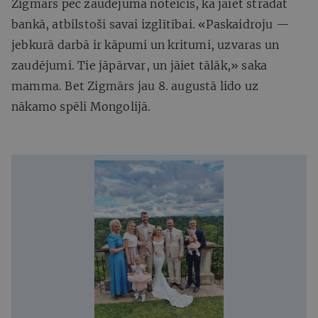
Zigmārs pēc zaudējuma noteicis, ka jāiet strādāt
bankā, atbilstoši savai izglītībai. «Paskaidroju —
jebkurā darbā ir kāpumi un kritumi, uzvaras un
zaudējumi. Tie jāpārvar, un jāiet tālāk,» saka
mamma. Bet Zigmārs jau 8. augustā lido uz
nākamo spēli Mongolijā.