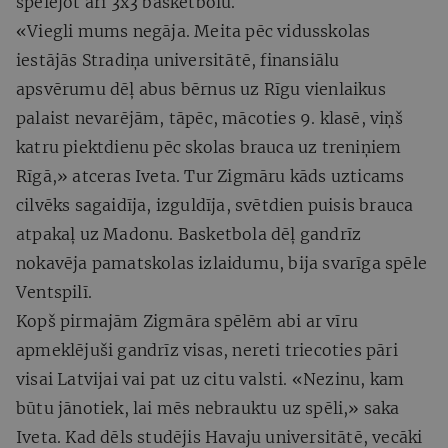
spēlējot arī 3x3 basketbolu.
«Viegli mums negāja. Meita pēc vidusskolas
iestājās Stradiņa universitātē, finansiālu
apsvērumu dēļ abus bērnus uz Rīgu vienlaikus
palaist nevarējām, tāpēc, mācoties 9. klasē, viņš
katru piektdienu pēc skolas brauca uz treniņiem
Rīgā,» atceras Iveta. Tur Zigmāru kāds uzticams
cilvēks sagaidīja, izguldīja, svētdien puisis brauca
atpakaļ uz Madonu. Basketbola dēļ gandrīz
nokavēja pamatskolas izlaidumu, bija svarīga spēle
Ventspilī.
Kopš pirmajām Zigmāra spēlēm abi ar vīru
apmeklējuši gandrīz visas, nereti triecoties pāri
visai Latvijai vai pat uz citu valsti. «Nezinu, kam
būtu jānotiek, lai mēs nebrauktu uz spēli,» saka
Iveta. Kad dēls studējis Havaju universitātē, vecāki