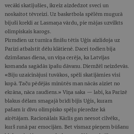
vecāki skatījušies, ikreiz aizdedzot sveci un
noskaitot tēvreizi. Uz basketbola spēlēm mugurā
bijuši krekli ar Lasmaņa vārdu, pie mājas uzvilkts
olimpiskais karogs.
Pirmdien uz turnīra finišu tētis Uģis aizlidoja uz
Parīzi atbalstīt dēlu klātienē. Dacei todien bija
dzimšanas diena, un viņa cerēja, ka Latvijas
komanda sagādās īpašu dāvanu. Diemžēl neizdevās.
«Biju uzaicinājusi tuvākos, spēli skatījāmies visi
kopā. Taču pēdējās minūtēs man nācās aiziet no
ekrāna, nāca raudiens.» Viņa saka — labi, ka Parīzē
blakus dēlam smagajā brīdī bijis Uģis, kuram
pašam ir divu olimpisko spēļu pieredze kā
airētājam. Racionālais Kārlis gan neesot cilvēks,
kurš runā par emocijām. Bet vismaz pieņem būšanu