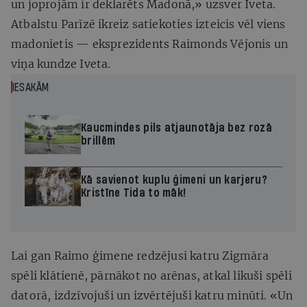
un joprojām ir deklarēts Madonā,» uzsver Iveta.
Atbalstu Parīzē ikreiz satiekoties izteicis vēl viens
madonietis — eksprezidents Raimonds Vējonis un
viņa kundze Iveta.
IESAKĀM
Kaucmindes pils atjaunotāja bez rozā
brillēm
Kā savienot kuplu ģimeni un karjeru?
Kristīne Tida to māk!
Lai gan Raimo ģimene redzējusi katru Zigmāra
spēli klātienē, pārnākot no arēnas, atkal likuši spēli
datorā, izdzīvojuši un izvērtējuši katru minūti. «Un