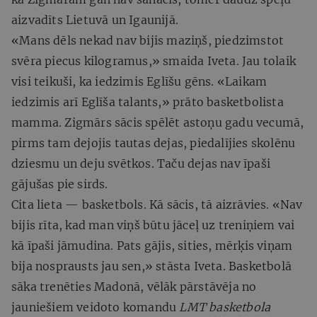
aizvadīts Lietuvā un Igaunijā.
«Mans dēls nekad nav bijis maziņš, piedzimstot
svēra piecus kilogramus,» smaida Iveta. Jau tolaik
visi teikuši, ka iedzimis Eglīšu gēns. «Laikam
iedzimis arī Eglīša talants,» prāto basketbolista
mamma. Zigmārs sācis spēlēt astoņu gadu vecumā,
pirms tam dejojis tautas dejas, piedalījies skolēnu
dziesmu un deju svētkos. Taču dejas nav īpaši
gājušas pie sirds.
Cita lieta — basketbols. Kā sācis, tā aizrāvies. «Nav
bijis rīta, kad man viņš būtu jāceļ uz treniņiem vai
kā īpaši jāmudina. Pats gājis, sities, mērķis viņam
bija nosprausts jau sen,» stāsta Iveta. Basketbolā
sāka trenēties Madonā, vēlāk pārstāvēja no
jauniešiem veidoto komandu
LMT basketbola