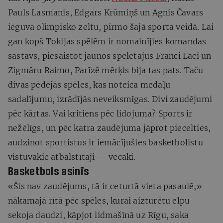
Pauls Lasmanis, Edgars Krūmiņš un Agnis Čavars
ieguva olimpisko zeltu, pirmo šajā sporta veidā. Lai
gan kopš Tokijas spēlēm ir nomainījies komandas
sastāvs, piesaistot jaunos spēlētājus Franci Lāci un
Zigmāru Raimo, Parīzē mērķis bija tas pats. Taču
divas pēdējās spēles, kas noteica medaļu
sadalījumu, izrādījās neveiksmīgas. Divi zaudējumi
pēc kārtas. Vai kritiens pēc lidojuma? Sports ir
nežēlīgs, un pēc katra zaudējuma jāprot piecelties,
audzinot sportistus ir iemācījušies basketbolistu
vistuvākie atbalstītāji — vecāki.
Basketbols asinīs
«Šis nav zaudējums, tā ir ceturtā vieta pasaulē,»
nākamajā rītā pēc spēles, kurai aizturētu elpu
sekoja daudzi, kāpjot lidmašīnā uz Rīgu, saka