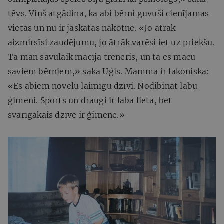
tēvs. Viņš atgādina, ka abi bērni guvuši cienījamas
vietas un nu ir jāskatās nākotnē. «Jo ātrāk
aizmirsīsi zaudējumu, jo ātrāk varēsi iet uz priekšu.
Tā man savulaik mācīja treneris, un tā es mācu
saviem bērniem,» saka Uģis. Mamma ir lakoniska:
«Es abiem novēlu laimīgu dzīvi. Nodibināt labu
ģimeni. Sports un draugi ir laba lieta, bet
svarīgākais dzīvē ir ģimene.»