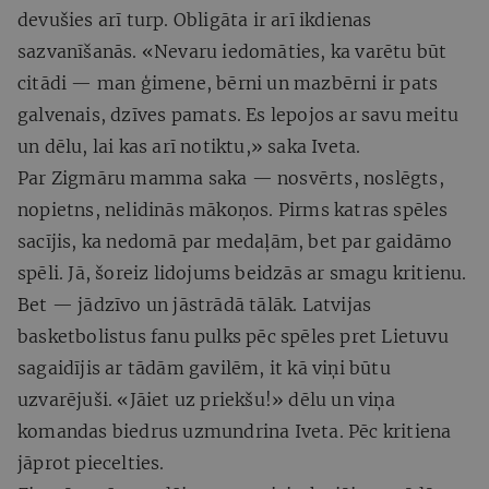
devušies arī turp. Obligāta ir arī ikdienas
sazvanīšanās. «Nevaru iedomāties, ka varētu būt
citādi — man ģimene, bērni un mazbērni ir pats
galvenais, dzīves pamats. Es lepojos ar savu meitu
un dēlu, lai kas arī notiktu,» saka Iveta.
Par Zigmāru mamma saka — nosvērts, noslēgts,
nopietns, nelidinās mākoņos. Pirms katras spēles
sacījis, ka nedomā par medaļām, bet par gaidāmo
spēli. Jā, šoreiz lidojums beidzās ar smagu kritienu.
Bet — jādzīvo un jāstrādā tālāk. Latvijas
basketbolistus fanu pulks pēc spēles pret Lietuvu
sagaidījis ar tādām gavilēm, it kā viņi būtu
uzvarējuši. «Jāiet uz priekšu!» dēlu un viņa
komandas biedrus uzmundrina Iveta. Pēc kritiena
jāprot piecelties.