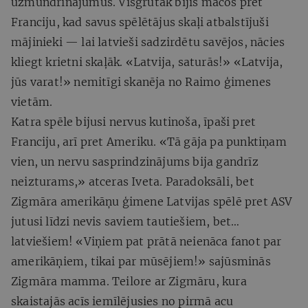
uzmundrinājumus. Visgrūtāk bijis mačos pret
Franciju, kad savus spēlētājus skaļi atbalstījuši
mājinieki — lai latvieši sadzirdētu savējos, nācies
kliegt krietni skaļāk. «Latvija, saturās!» «Latvija,
jūs varat!» nemitīgi skanēja no Raimo ģimenes
vietām.
Katra spēle bijusi nervus kutinoša, īpaši pret
Franciju, arī pret Ameriku. «Tā gāja pa punktiņam
vien, un nervu sasprindzinājums bija gandrīz
neizturams,» atceras Iveta. Paradoksāli, bet
Zigmāra amerikāņu ģimene Latvijas spēlē pret ASV
jutusi līdzi nevis saviem tautiešiem, bet…
latviešiem! «Viņiem pat prātā neienāca fanot par
amerikāņiem, tikai par mūsējiem!» sajūsminās
Zigmāra mamma. Teilore ar Zigmāru, kura
skaistajās acīs iemīlējusies no pirmā acu