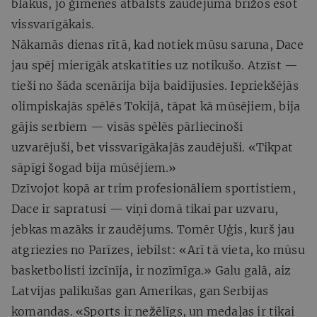
blakus, jo ģimenes atbalsts zaudējuma brīžos esot
vissvarīgākais.
Nākamās dienas rītā, kad notiek mūsu saruna, Dace
jau spēj mierīgāk atskatīties uz notikušo. Atzīst —
tieši no šāda scenārija bija baidījusies. Iepriekšējās
olimpiskajās spēlēs Tokijā, tāpat kā mūsējiem, bija
gājis serbiem — visās spēlēs pārliecinoši
uzvarējuši, bet vissvarīgākajās zaudējuši. «Tikpat
sāpīgi šogad bija mūsējiem.»
Dzīvojot kopā ar trim profesionāliem sportistiem,
Dace ir sapratusi — viņi domā tikai par uzvaru,
jebkas mazāks ir zaudējums. Tomēr Uģis, kurš jau
atgriezies no Parīzes, iebilst: «Arī tā vieta, ko mūsu
basketbolisti izcīnīja, ir nozīmīga.» Galu galā, aiz
Latvijas palikušas gan Amerikas, gan Serbijas
komandas. «Sports ir nežēlīgs, un medaļas ir tikai