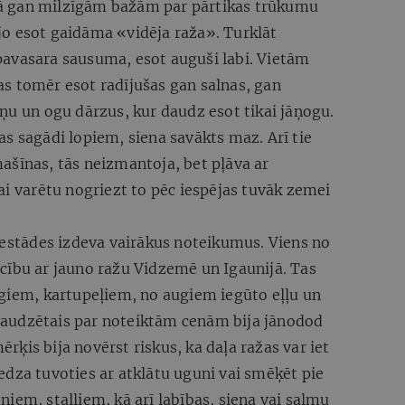
ā gan milzīgām bažām par pārtikas trūkumu
o esot gaidāma «vidēja raža». Turklāt
ā pavasara sausuma, esot auguši labi. Vietām
s tomēr esot radījušas gan salnas, gan
ņu un ogu dārzus, kur daudz esot tikai jāņogu.
s sagādi lopiem, siena savākts maz. Arī tie
ašīnas, tās neizmantoja, bet pļāva ar
ai varētu nogriezt to pēc iespējas tuvāk zemei
iestādes izdeva vairākus noteikumus. Viens no
cību ar jauno ražu Vidzemē un Igaunijā. Tas
ugiem, kartupeļiem, no augiem iegūto eļļu un
audzētais par noteiktām cenām bija jānodod
ķis bija novērst riskus, ka daļa ražas var iet
dza tuvoties ar atklātu uguni vai smēķēt pie
iem, staļļiem, kā arī labības, siena vai salmu