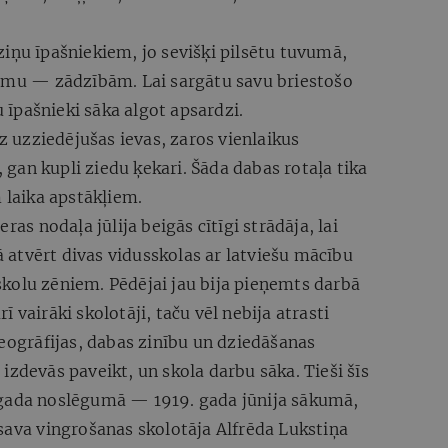
iņu īpašniekiem, jo sevišķi pilsētu tuvumā,
lēmu — zādzībām. Lai sargātu savu briestošo
īpašnieki sāka algot apsardzi.
z uzziedējušas ievas, zaros vienlaikus
gan kupli ziedu ķekari. Šāda dabas rotaļa tika
 laika apstākļiem.
ras nodaļa jūlija beigās cītīgi strādāja, lai
atvērt divas vidusskolas ar latviešu mācību
kolu zēniem. Pēdējai jau bija pieņemts darbā
 vairāki skolotāji, taču vēl nebija atrasti
ģeogrāfijas, dabas zinību un dziedāšanas
izdevās paveikt, un skola darbu sāka. Tieši šīs
 gada noslēgumā — 1919. gada jūnija sākumā,
sava vingrošanas skolotāja Alfrēda Lukstiņa