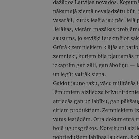
dažādos Latvijas novados. Kopum
nākamajā ziemā nevajadzētu būt, j
vasarāji, kurus iesēja jau pēc liel
lielākas, vietām mazākas problēma
sausums, jo sevišķi ietekmējot sak
Grūtāk zemniekiem klājās ar barība
zemnieki, kuriem bija pļaujamās m
izkaptīm gan zāli, gan āboliņu — l
un iegūt vairāk siena.
Gaidot jauno ražu, vācu militārās 
lēmumiem aizliedza brīvu tirdznie
attiecās gan uz labību, gan pākša
citiem produktiem. Zemniekiem iz
varas iestādēm. Otra dokumenta mēr
bojā ugunsgrēkos. Noteikumi aizlie
nobriedušiem labības laukiem, šķūņ