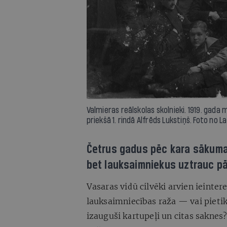
Valmieras reālskolas skolnieki. 1919. gada
priekšā 1. rindā Alfrēds Lukstiņš. Foto no 
Četrus gadus pēc kara sākuma
bet lauksaimniekus uztrauc p
Vasaras vidū cilvēki arvien ieinter
lauksaimniecības raža — vai pietik
izauguši kartupeļi un citas saknes