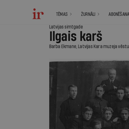
TĒMAS
ŽURNĀLI
ABONĒŠAN
Latvijas simtgade
Ilgais karš
Barba Ekmane, Latvijas Kara muzeja vēst