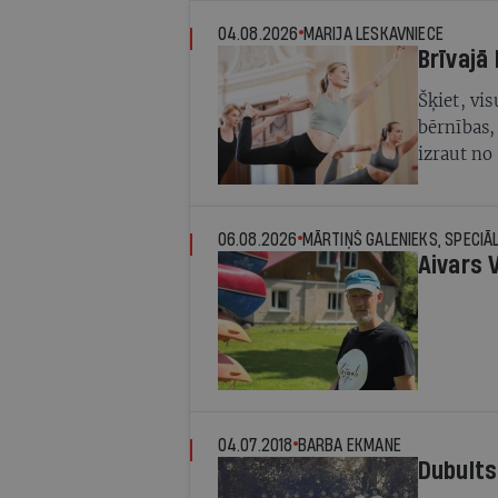
04.08.2026
MARIJA LESKAVNIECE
Brīvajā 
Šķiet, vis
bērnības,
izraut no
mūsdien
06.08.2026
MĀRTIŅŠ GALENIEKS, SPECIĀLI
Aivars 
04.07.2018
BARBA EKMANE
Dubults