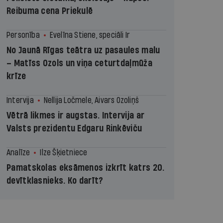
Reibuma cena Priekulē
Personība
Evelīna Stiene, speciāli Ir
No Jaunā Rīgas teātra uz pasaules malu
– Matīss Ozols un viņa ceturtdaļmūža
krīze
Intervija
Nellija Ločmele, Aivars Ozoliņš
Vētrā likmes ir augstas. Intervija ar
Valsts prezidentu Edgaru Rinkēviču
Analīze
Ilze Šķietniece
Pamatskolas eksāmenos izkrīt katrs 20.
devītklasnieks. Ko darīt?