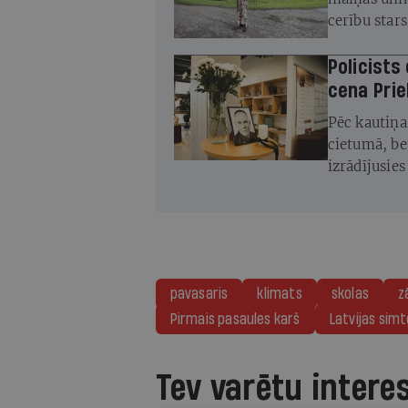
cerību star
atjaunot
Policists
cena Prie
Pēc kautiņa
cietumā, be
izrādījusie
pavasaris
klimats
skolas
z
Pirmais pasaules karš
Latvijas sim
Tev varētu intere