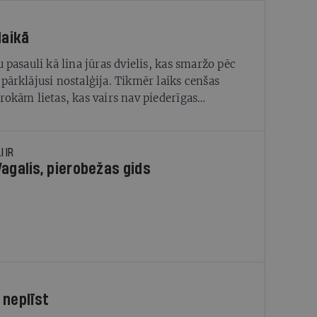
laikā
u pasauli kā lina jūras dvielis, kas smaržo pēc
 pārklājusi nostalģija. Tikmēr laiks cenšas
 rokām lietas, kas vairs nav piederīgas
ām
 IR
Vagalis, pierobežas gids
 neplīst