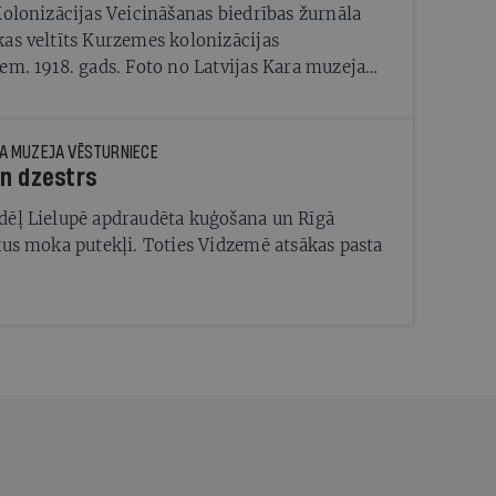
Kolonizācijas Veicināšanas biedrības žurnāla
as veltīts Kurzemes kolonizācijas
em. 1918. gads. Foto no Latvijas Kara muzeja
RA MUZEJA VĒSTURNIECE
n dzestrs
ēļ Lielupē apdraudēta kuģošana un Rīgā
kus moka putekļi. Toties Vidzemē atsākas pasta