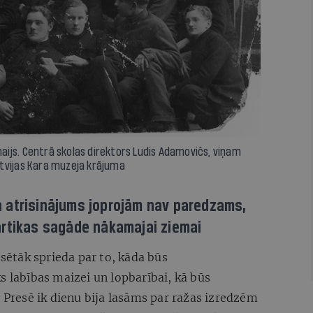
 maijs. Centrā skolas direktors Ludis Adamovičs, viņam
Latvijas Kara muzeja krājuma
 atrisinājums joprojām nav paredzams,
ārtikas sagāde nākamajai ziemai
esētāk sprieda par to, kāda būs
s labības maizei un lopbarībai, kā būs
? Presē ik dienu bija lasāms par ražas izredzēm