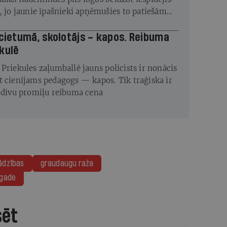
s, jo jaunie īpašnieki apņēmušies to patiešām
 cietumā, skolotājs – kapos. Reibuma
kulē
 Priekules zaļumballē jauns policists ir nonācis
t cienījams pedagogs — kapos. Tik traģiska ir
s divu promiļu reibuma cena
ādzības
graudaugu raža
tgade
sēt