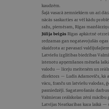
kaudzēm.
Šajā vasarā zemniekiem un arī dārz
nācās saskarties ar vēl kādu prob
ražu, piemēram, Rīgas mazdārziņu 
Jūlija beigās
Rīgas apkārtnē otrrei
redzamas gan nogatavojušās ogas, 
skaidrota ar pavasarī valdījušajiem
Latviešu izglītības biedrības Valmie
īstenotu apņemšanos mēneša laikā 
valodu — liceju meitenēm un reāls
direktors — Ludis Adamovičs, kā arī
vācu, franču un latviešu valodas, 
pasniedzēji. Sagatavošanās darbus 
Valmieras reālskolas zēni mācību
Latvijas Neatkarības kara laikā — 