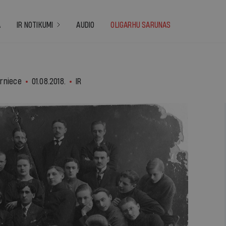
A
IR NOTIKUMI
AUDIO
OLIGARHU SARUNAS
urniece
01.08.2018.
IR