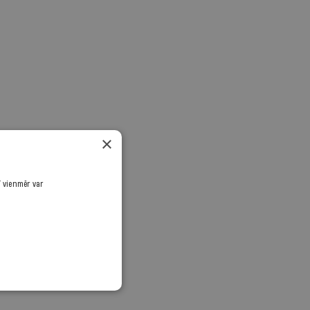
×
ī vienmēr var