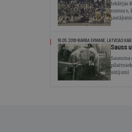
Iekšējās 
numurs, k
jautājumi
krājuma
16.05.2018
BARBA EKMANE, LATVIJAS KA
Sauss u
Sausuma d
pilsētnie
sūtījumi