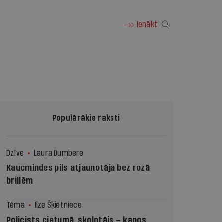
Ienākt
Populārākie raksti
Dzīve
Laura Dumbere
Kaucmindes pils atjaunotāja bez rozā
brillēm
Tēma
Ilze Šķietniece
Policists cietumā, skolotājs – kapos.