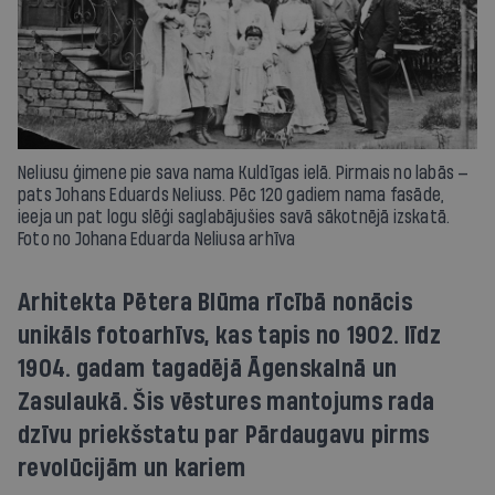
Neliusu ģimene pie sava nama Kuldīgas ielā. Pirmais no labās —
pats Johans Eduards Neliuss. Pēc 120 gadiem nama fasāde,
ieeja un pat logu slēģi saglabājušies savā sākotnējā izskatā.
Foto no Johana Eduarda Neliusa arhīva
Arhitekta Pētera Blūma rīcībā nonācis
unikāls fotoarhīvs, kas tapis no 1902. līdz
1904. gadam tagadējā Āgenskalnā un
Zasulaukā. Šis vēstures mantojums rada
dzīvu priekšstatu par Pārdaugavu pirms
revolūcijām un kariem