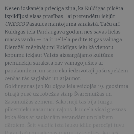
Nesen izskanēja priecīga ziņa, ka Kuldīgas pilsēta
izpildījusi visas prasības, lai pretendētu iekļūt
UNESCO
Pasaules mantojuma sarakstā. Taču arī
Kuldīgas iela Pārdaugavā godam nes savas lielās
māsas vārdu — tā ir neliela pērlīte Rīgas vainagā.
Diemžēl mēģinājumi Kuldīgas ielu kā vienotu
kopumu iekļaut Valsts aizsargājamo kultūras
pieminekļu sarakstā nav vainagojušies ar
panākumiem, un seno ēku iedzīvotāji pašu spēkiem
cenšas tās saglabāt un atjaunot.
Goldingenas jeb Kuldīgas iela veidojās 19. gadsimta
otrajā pusē uz robežas starp Švarcmuižas un
Zasumuižas zemēm. Sākotnēji tas bija turīgu
pilsētnieku vasarnīcu rajons, kur cēla visai greznas
koka ēkas ar saulainām verandām un plašiem
dārziem. Šeit valdīja īsta lauku idille parocīgi tuvu
Rīgai, taču mūsdienās ir grūti iztēloties, kā tieši