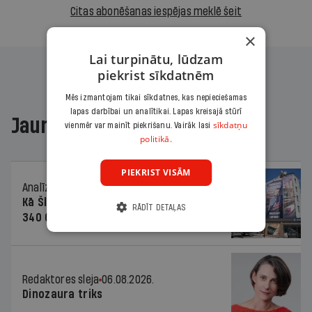
Citas abonēšanas iespējas meklē šeit
×
Lai turpinātu, lūdzam
piekrist sīkdatnēm
Mēs izmantojam tikai sīkdatnes, kas nepieciešamas
lapas darbībai un analītikai. Lapas kreisajā stūrī
Jaunākajā žurnālā
sīkdatņu
vienmēr var mainīt piekrišanu. Vairāk lasi
politikā.
PIEKRIST VISĀM
Analīze
06.08.2026.
Kā Šlesera partija palika nesodīta par
RĀDĪT DETAĻAS
340 000 vērtu reklāmas kampaņu
Redaktores sleja
06.08.2026.
Dinozaura triks