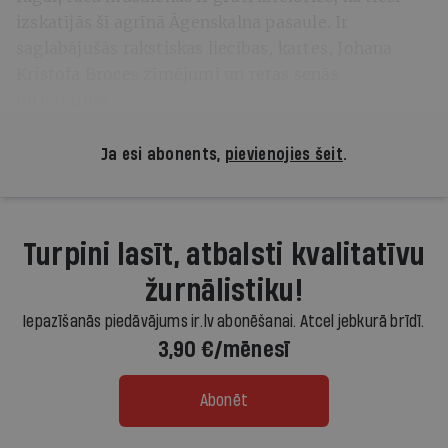
izskatījās šī agrīnā Āgenskalna pasaule. Ir
saglabājušās rakstiskas liecības, kartes, Johana
Kristofa Broces zīmējumi un retas senās
fotogrāfijas.
Ja esi abonents,
pievienojies šeit
.
Turpini lasīt, atbalsti kvalitatīvu
žurnālistiku!
Iepazīšanās piedāvājums ir.lv abonēšanai. Atcel jebkurā brīdī.
3,90 €/mēnesī
Abonēt