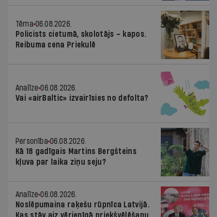
Tēma
06.08.2026.
Policists cietumā, skolotājs – kapos.
Reibuma cena Priekulē
Analīze
06.08.2026.
Vai «airBaltic» izvairīsies no defolta?
Personība
06.08.2026.
Kā 18 gadīgais Martins Bergšteins
kļuva par laika ziņu seju?
Analīze
06.08.2026.
Noslēpumaina raķešu rūpnīca Latvijā.
Kas stāv aiz vērienīgā priekšvēlēšanu