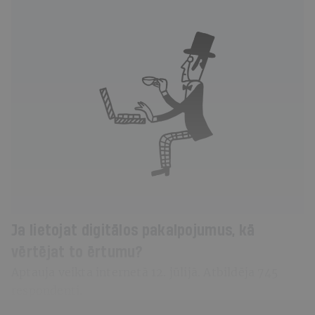
Ja lietojat digitālos pakalpojumus,
kā
vērtējat to ērtumu?
Aptauja veikta internetā 12. jūlijā. Atbildēja 745
respondenti.