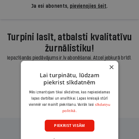
Ja esi abonents,
pievienojies šeit
.
Turpini lasīt, atbalsti kvalitatīvu
žurnālistiku!
Iepazīšanās piedāvājums ir.lv abonēšanai. Atcel jebkurā brīdī.
×
3,90 €/mēnesī
Lai turpinātu, lūdzam
piekrist sīkdatnēm
Abonēt
Mēs izmantojam tikai sīkdatnes, kas nepieciešamas
lapas darbībai un analītikai. Lapas kreisajā stūrī
Citas abonēšanas iespējas meklē šeit
sīkdatņu
vienmēr var mainīt piekrišanu. Vairāk lasi
politikā.
PIEKRIST VISĀM