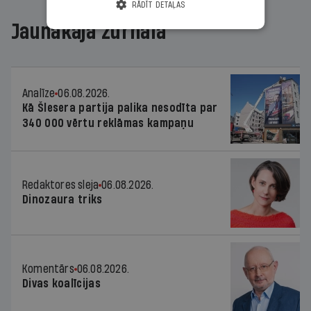
RĀDĪT DETAĻAS
Jaunākajā žurnālā
Analīze
06.08.2026.
Kā Šlesera partija palika nesodīta par
340 000 vērtu reklāmas kampaņu
Redaktores sleja
06.08.2026.
Dinozaura triks
Komentārs
06.08.2026.
Divas koalīcijas