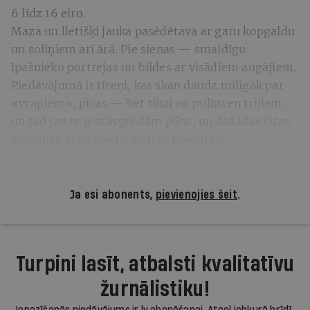
6 līdz 16 eiro.
Maza un lietišķi jauka pasēdētava ar garu kopgaldu
un soliņiem arī ārā. Pie sienas — smaidīgu
īpašnieku portrejas un bildes ar visādiem augājiem.
Piedāvājumā ir tīteņi, kas skan daudz mīlīgāk par
«vrapiem», picas — bet tikai no pulksten trijiem,
un tad jau te ir stāvgrūdām pilns, un dažādas citas
ēdmaņas ar uzsvērtu vietējo produktu
izmantojumu.
Ja esi abonents,
pievienojies šeit
.
Turpini lasīt, atbalsti kvalitatīvu
žurnālistiku!