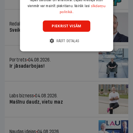
lapas darbībai un analītikai. Lapas kreisajā stūrī
sīkdatņu
vienmēr var mainīt piekrišanu. Vairāk lasi
politikā.
Redaktora sleja
04.08.2026.
PIEKRIST VISĀM
Sveika un sveiks!
RĀDĪT DETAĻAS
Portrets
04.08.2026.
Ir jāsadarbojas!
Labs bizness
04.08.2026.
Mašīnu daudz, vietu maz
Naudas idejas
04.08.2026.