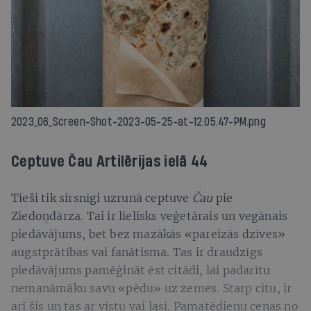
2023_06_Screen-Shot-2023-05-25-at-12.05.47-PM.png
Ceptuve Čau Artilērijas ielā 44
Tieši tik sirsnīgi uzrunā ceptuve
Čau
pie
Ziedoņdārza. Tai ir lielisks veģetārais un vegānais
piedāvājums, bet bez mazākās «pareizās dzīves»
augstprātības vai fanātisma. Tas ir draudzīgs
piedāvājums pamēģināt ēst citādi, lai padarītu
nemanāmāku savu «pēdu» uz zemes. Starp citu, ir
arī šis un tas ar vistu vai lasi. Pamatēdienu cenas no