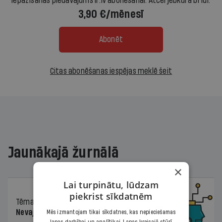
Iepazīšanās piedāvājums ir.lv abonēšanai. Atcel jebkurā brīdī.
3,90 €/mēnesī
Abonēt
Citas abonēšanas iespējas meklē šeit
Jaunākajā žurnālā
×
Lai turpinātu, lūdzam
piekrist sīkdatnēm
Tēma
04.08.2026.
Nevajag baidīties!
Mēs izmantojam tikai sīkdatnes, kas nepieciešamas