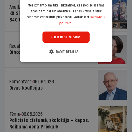
Mēs izmantojam tikai sīkdatnes, kas nepieciešamas
Analīze
06.08.2026.
lapas darbībai un analītikai. Lapas kreisajā stūrī
Kā Šlesera partija palika nesodīta par
sīkdatņu
vienmēr var mainīt piekrišanu. Vairāk lasi
340 000 vērtu reklāmas kampaņu
politikā.
PIEKRIST VISĀM
Redaktores sleja
06.08.2026.
Dinozaura triks
RĀDĪT DETAĻAS
Komentārs
06.08.2026.
Divas koalīcijas
Tēma
06.08.2026.
Policists cietumā, skolotājs – kapos.
Reibuma cena Priekulē