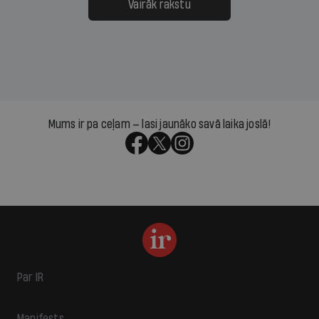
Vairāk rakstu
Mums ir pa ceļam — lasi jaunāko savā laika joslā!
Par IR
Manifests