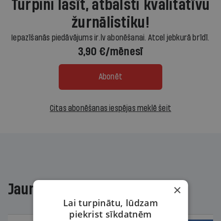
Turpini lasīt, atbalsti kvalitatīvu
žurnālistiku!
Iepazīšanās piedāvājums ir.lv abonēšanai. Atcel jebkurā brīdī.
3,90 €/mēnesī
Abonēt
Citas abonēšanas iespējas meklē šeit
Jaunākajā žurnālā
×
Lai turpinātu, lūdzam
piekrist sīkdatnēm