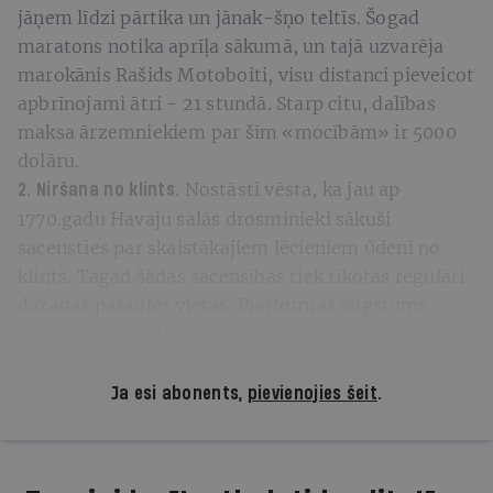
jāņem līdzi pārtika un jānak-šņo teltīs. Šogad
maratons notika aprīļa sākumā, un tajā uzvarēja
marokānis Rašids Motoboiti, visu distanci pieveicot
apbrīnojami ātri - 21 stundā. Starp citu, dalības
maksa ārzemniekiem par šīm «mocībām» ir 5000
dolāru.
Nostāsti vēsta, ka jau ap
2. Niršana no klints.
1770.gadu Havaju salās drosminieki sākuši
sacensties par skaistākajiem lēcieniem ūdenī no
klints. Tagad šādas sacensības tiek rīkotas regulāri
dažādās pasaules vietās. Platformas augstums
parasti ir 27 metri.
Ja esi abonents,
pievienojies šeit
.