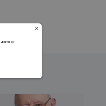
.
×
ī vienmēr var