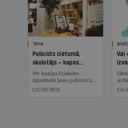
Tēma
Analī
Policists cietumā,
Vai 
skolotājs – kapos.
izva
Reibuma cena Priekulē
Pēc kautiņa Priekules
Likvi
zaļumballē jauns policists ir
airBa
nonācis cietumā, bet
oblig
ILZE ŠĶIETNIECE
IEVA 
cienījams pedagogs — kapos.
šone
Tik traģiska ir izrādījusies
lemša
divu promiļu reibuma cena
draud
sama
kas j