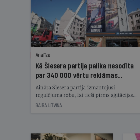
Analīze
Kā Šlesera partija palika nesodīta
par 340 000 vērtu reklāmas
kampaņu
Aināra Šlesera partija izmantojusi
regulējuma robu, lai tieši pirms aģitācijas
starta izreklamētos par summu, kas
BAIBA LITVINA
pārsniedz trešdaļu no likumīgi atļautajiem
kampaņas tēriņiem. KNAB pārkāpumus
nekonstatē