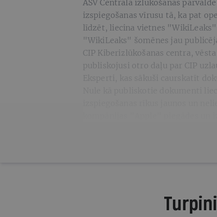
ASV Centrālā izlūkošanas pārvalde 
izspiegošanas vīrusu tā, ka pat op
līdzēt, liecina vietnes "WikiLeaks
"WikiLeaks" šomēnes jau publicēj
CIP Kiberizlūkošanas centra, vēst
publiskojusi otro daļu par CIP uz
Eksperti, kas sākuši caurskatīt dok
Nule kā publiskotie dokumenti liec
izspiegošanas rīkus jaunos un neli
kompānijas "Apple" piegādes un iz
Turpini