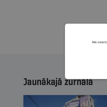
Mēs izmantoj
Jaunākajā žurnālā