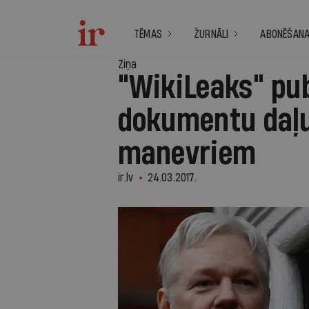
TĒMAS
ŽURNĀLI
ABONĒŠAN
Ziņa
"WikiLeaks" pub
dokumentu daļu
manevriem
ir.lv
24.03.2017.