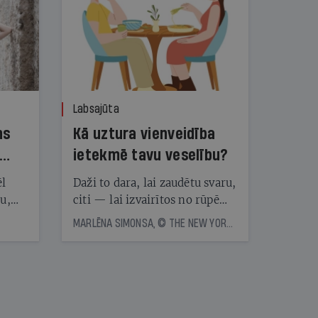
Labsajūta
ns
Kā uztura vienveidība
ietekmē tavu veselību?
ēl
Daži to dara, lai zaudētu svaru,
ju,
citi — lai izvairītos no rūpēm,
icas
kas saistītas ar ēdienreižu
MARLĒNA SIMONSA, © THE NEW YORK TIMES NEWS SERVICE
tītāju
plānošanu. Vai ir vērts katru
tēm
dienu ēst vienu un to pašu?
Eksperti skaidro, kā uztura
vienveidība ietekmē veselību
nāt