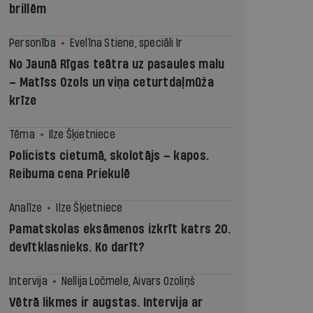
brillēm
Personība
Evelīna Stiene, speciāli Ir
No Jaunā Rīgas teātra uz pasaules malu
– Matīss Ozols un viņa ceturtdaļmūža
krīze
Tēma
Ilze Šķietniece
Policists cietumā, skolotājs – kapos.
Reibuma cena Priekulē
Analīze
Ilze Šķietniece
Pamatskolas eksāmenos izkrīt katrs 20.
devītklasnieks. Ko darīt?
Intervija
Nellija Ločmele, Aivars Ozoliņš
Vētrā likmes ir augstas. Intervija ar