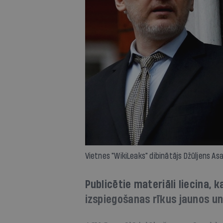
Vietnes "WikiLeaks" dibinātājs Džūljens As
Publicētie materiāli liecina, 
izspiegošanas rīkus jaunos un