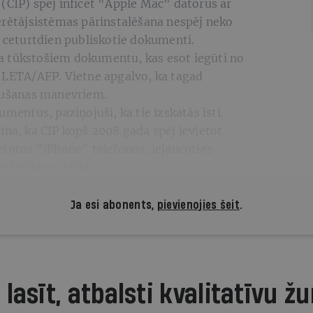
(CIP) spēj inficēt "Apple Mac" datorus ar
erētājsistēmas pārinstalēšana nespēj neko
" ceturtdien publiskotie dokumenti.
a tūkstošiem dokumentu, kas esot iegūti no
a LETA/AFP. Vietne apgalvo, ka tagad
laušanas manevriem.
umentus, paziņojuši, ka tie izskatās īsti.
ina, ka CIP kopš 2008.gada spēj ievietot
etotos "iPhone" telefonos, iejaucoties
platīšanas tīklos.
Ja esi abonents,
pievienojies šeit
.
 lasīt, atbalsti kvalitatīvu žu