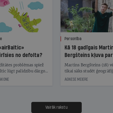
ze
Personība
«airBaltic»
Kā 18 gadīgais Marti
irīsies no defolta?
Bergšteins kļuva par
laika ziņu seju?
ditātes problēmas spiež
Martins Bergšteins (18) v
ltic lūgt palīdzību dārgo
tikai sāks studēt ģeogrāfi
āciju turētājiem, taču
bet viņa sacītajam jau uzt
JAKONE
AGNESE MEIERE
dēļ nebija kvoruma
tūkstošiem laika ziņu ska
nai. Vai lidsabiedrībai
Latvijā. Aiz dažām minū
 defolts, ja tā nespēs
televīzijas ēterā ir 11 gadi
ksāt augstos procentus,
uzcītīga darba, mammas
āpārskaita jau trīs dienas
atbalsts un drosme turpi
Vairāk rakstu