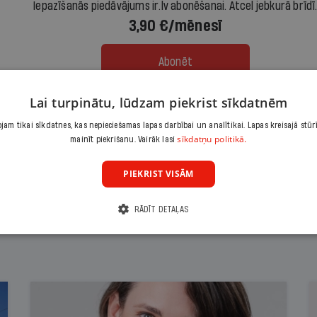
Iepazīšanās piedāvājums ir.lv abonēšanai. Atcel jebkurā brīdī
3,90 €/mēnesī
Abonēt
Lai turpinātu, lūdzam piekrist sīkdatnēm
Citas abonēšanas iespējas meklē šeit
am tikai sīkdatnes, kas nepieciešamas lapas darbībai un analītikai. Lapas kreisajā stūr
sīkdatņu politikā.
mainīt piekrišanu. Vairāk lasi
PIEKRIST VISĀM
RĀDĪT DETAĻAS