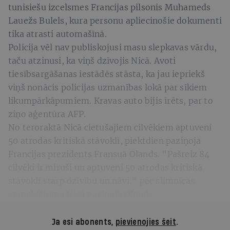
tunisiešu izcelsmes Francijas pilsonis Muhameds
Lauežs Bulels, kura personu apliecinošie dokumenti
tika atrasti automašīnā.
Policija vēl nav publiskojusi masu slepkavas vārdu,
taču atzinusi, ka viņš dzīvojis Nicā. Avoti
tiesībsargāšanas iestādēs stāsta, ka jau iepriekš
viņš nonācis policijas uzmanības lokā par sīkiem
likumpārkāpumiem. Kravas auto bijis īrēts, par to
ziņo aģentūra AFP.
No teroraktā Nicā cietušajiem cilvēkiem aptuveni
50 atrodas kritiskā stāvoklī, piektdien paziņoja
Francijas prezidents Fransuā Olands. "Pašreiz 84
cilvēki ir miruši un aptuveni 50 atrodas kritiskā
stāvoklī starp dzīvību un nāvi," pēc slimnīcas
apmeklējuma Nicā paziņoja Olands.
Ja esi abonents,
pievienojies šeit
.