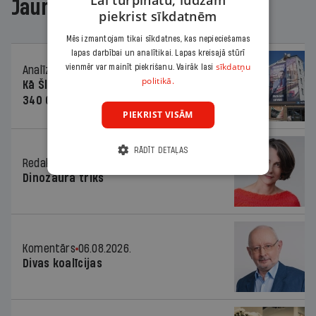
Lai turpinātu, lūdzam
Jaunākajā žurnālā
piekrist sīkdatnēm
Mēs izmantojam tikai sīkdatnes, kas nepieciešamas
lapas darbībai un analītikai. Lapas kreisajā stūrī
sīkdatņu
vienmēr var mainīt piekrišanu. Vairāk lasi
Analīze
06.08.2026.
politikā.
Kā Šlesera partija palika nesodīta par
340 000 vērtu reklāmas kampaņu
PIEKRIST VISĀM
RĀDĪT DETAĻAS
Redaktores sleja
06.08.2026.
Dinozaura triks
Komentārs
06.08.2026.
Divas koalīcijas