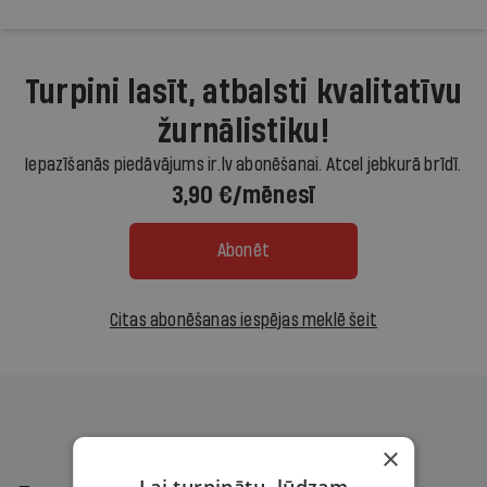
Turpini lasīt, atbalsti kvalitatīvu
žurnālistiku!
Iepazīšanās piedāvājums ir.lv abonēšanai. Atcel jebkurā brīdī.
3,90 €/mēnesī
Abonēt
Citas abonēšanas iespējas meklē šeit
×