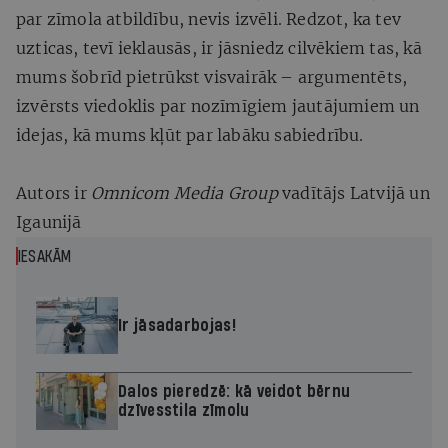
par zīmola atbildību, nevis izvēli. Redzot, ka tev
uzticas, tevī ieklausās, ir jāsniedz cilvēkiem tas, kā
mums šobrīd pietrūkst visvairāk – argumentēts,
izvērsts viedoklis par nozīmīgiem jautājumiem un
idejas, kā mums kļūt par labāku sabiedrību.
Autors ir
Omnicom Media Group
vadītājs Latvijā un
Igaunijā
IESAKĀM
Ir jāsadarbojas!
Dalos pieredzē: kā veidot bērnu
dzīvesstila zīmolu