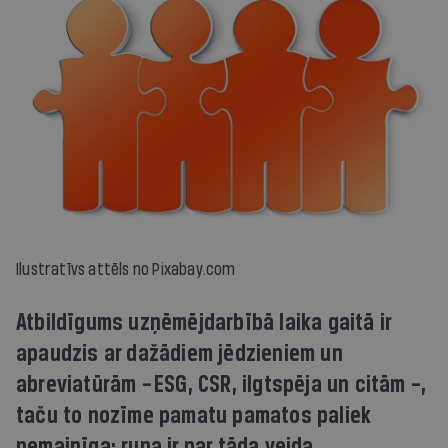
Ilustratīvs attēls no Pixabay.com
Atbildīgums uzņēmējdarbībā laika gaitā ir
apaudzis ar dažādiem jēdzieniem un
abreviatūrām – ESG, CSR, ilgtspēja un citām –,
taču to nozīme pamatu pamatos paliek
nemainīga: runa ir par tāda veida