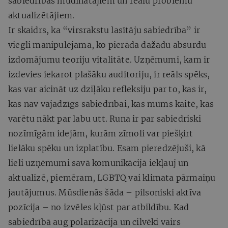
sabiedrības mudinātājiem un reālu problēmu
aktualizētājiem.
Ir skaidrs, ka “virsrakstu lasītāju sabiedrība” ir
viegli manipulējama, ko pierāda dažādu absurdu
izdomājumu teoriju vitalitāte. Uzņēmumi, kam ir
izdevies iekarot plašāku auditoriju, ir reāls spēks,
kas var aicināt uz dziļāku refleksiju par to, kas ir,
kas nav vajadzīgs sabiedrībai, kas mums kaitē, kas
varētu nākt par labu utt. Runa ir par sabiedriski
nozīmīgām idejām, kurām zīmoli var piešķirt
lielāku spēku un izplatību. Esam pieredzējuši, kā
lieli uzņēmumi savā komunikācijā iekļauj un
aktualizē, piemēram, LGBTQ vai klimata pārmaiņu
jautājumus. Mūsdienās šāda – pilsoniski aktīva
pozīcija – no izvēles kļūst par atbildību. Kad
sabiedrībā aug polarizācija un cilvēki vairs