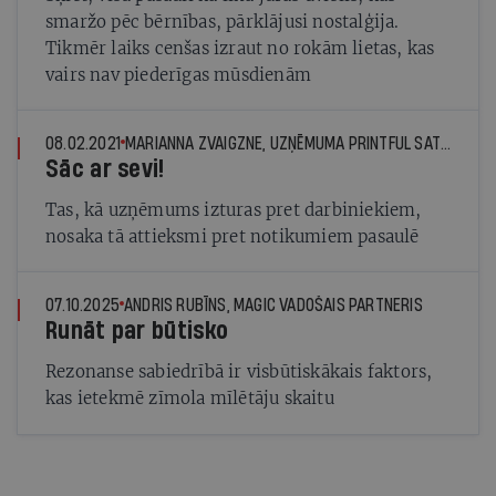
smaržo pēc bērnības, pārklājusi nostalģija.
Tikmēr laiks cenšas izraut no rokām lietas, kas
vairs nav piederīgas mūsdienām
08.02.2021
MARIANNA ZVAIGZNE, UZŅĒMUMA PRINTFUL SATURA REDAKTORE UN MĀRKETINGA SPECIĀLISTE
Sāc ar sevi!
Tas, kā uzņēmums izturas pret darbiniekiem,
nosaka tā attieksmi pret notikumiem pasaulē
07.10.2025
ANDRIS RUBĪNS, MAGIC VADOŠAIS PARTNERIS
Runāt par būtisko
Rezonanse sabiedrībā ir visbūtiskākais faktors,
kas ietekmē zīmola mīlētāju skaitu