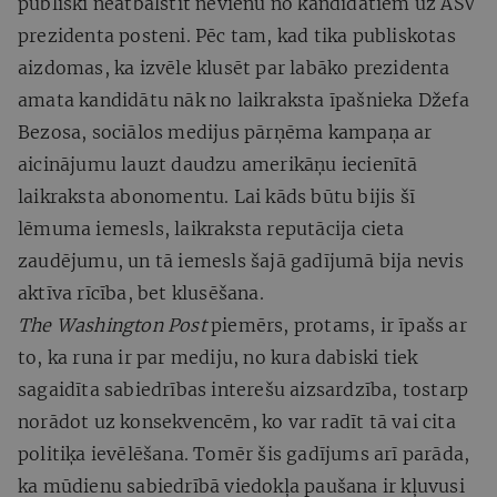
publiski neatbalstīt nevienu no kandidātiem uz ASV
prezidenta posteni. Pēc tam, kad tika publiskotas
aizdomas, ka izvēle klusēt par labāko prezidenta
amata kandidātu nāk no laikraksta īpašnieka Džefa
Bezosa, sociālos medijus pārņēma kampaņa ar
aicinājumu lauzt daudzu amerikāņu iecienītā
laikraksta abonomentu. Lai kāds būtu bijis šī
lēmuma iemesls, laikraksta reputācija cieta
zaudējumu, un tā iemesls šajā gadījumā bija nevis
aktīva rīcība, bet klusēšana.
The Washington Post
piemērs, protams, ir īpašs ar
to, ka runa ir par mediju, no kura dabiski tiek
sagaidīta sabiedrības interešu aizsardzība, tostarp
norādot uz konsekvencēm, ko var radīt tā vai cita
politiķa ievēlēšana. Tomēr šis gadījums arī parāda,
ka mūdienu sabiedrībā viedokļa paušana ir kļuvusi