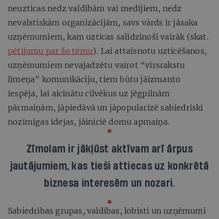
neuzticas nedz valdībām vai medijiem, nedz
nevalstiskām organizācijām, savs vārds ir jāsaka
uzņēmumiem, kam uzticas salīdzinoši vairāk (skat.
pētījumu par šo tēmu
). Lai attaisnotu uzticēšanos,
uzņēmumiem nevajadzētu vairot “virsrakstu
līmeņa” komunikāciju, tiem būtu jāizmanto
iespēja, lai aicinātu cilvēkus uz jēgpilnām
pārmaiņām, jāpiedāvā un jāpopularizē sabiedriski
nozīmīgas idejas, jāiniciē domu apmaiņa.
Zīmolam ir jākļūst aktīvam arī ārpus
jautājumiem, kas tieši attiecas uz konkrētā
biznesa interesēm un nozari.
Sabiedrības grupas, valdības, lobisti un uzņēmumi