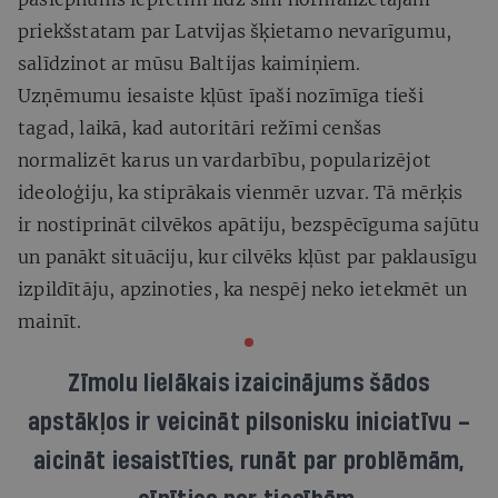
priekšstatam par Latvijas šķietamo nevarīgumu,
salīdzinot ar mūsu Baltijas kaimiņiem.
Uzņēmumu iesaiste kļūst īpaši nozīmīga tieši
tagad, laikā, kad autoritāri režīmi cenšas
normalizēt karus un vardarbību, popularizējot
ideoloģiju, ka stiprākais vienmēr uzvar. Tā mērķis
ir nostiprināt cilvēkos apātiju, bezspēcīguma sajūtu
un panākt situāciju, kur cilvēks kļūst par paklausīgu
izpildītāju, apzinoties, ka nespēj neko ietekmēt un
mainīt.
Zīmolu lielākais izaicinājums šādos
apstākļos ir veicināt pilsonisku iniciatīvu –
aicināt iesaistīties, runāt par problēmām,