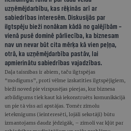
uzņēmējdarbību, kas rēķinās arī ar
sabiedrības interesēm. Diskusijās par
ilgtspēju bieži nonākam kādā no galējībām –
vienā pusē dominē pārliecība, ka biznesam
nav un nevar būt cita mērķa kā vien peļņa,
otrā, ka uzņēmējdarbība pastāv, lai
apmierinātu sabiedrības vajadzības.
Daļa taisnības ir abiem, taču ilgtspējas
“modīgums”, proti vēlme izskatīties ilgtspējīgiem,
bieži noved pie virspusējas pieejas, kur biznesa
atbildīgums tiek kaut kā iekonstruēts komunikācijā
un pie tā viss arī apstājas. Tomēr zīmolu
ietekmīgums (ieinteresēti, lojāli sekotāji) būtu
izmantojams daudz jēdzīgāk, – zīmoli var kļūt par