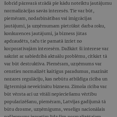
šobrīd pārsvarā strādā pie kādu noteiktu jautājumu
normalizācijas savās interesēs. Tie var būt,
piemēram, nodarbinātības vai imigrācijas
jautājumi, ja uzņēmumam pietrūkst darba roku,
konkurences jautājumi, ja bizness jūtas
apdraudēts, taču tie pamatā izriet no
korporatīvajām interesēm. Dažkārt šī interese var
sakrist ar sabiedrībā aktuālu problēmu, citkārt tā
var būt destruktīva. Piemēram, uzņēmums var
censties normalizēt kaitīgus paradumus, mazināt
nozares regulāciju, kas nebūtu atbildīga rīcība un
ilgtermiņā neveicinātu biznesu. Zīmola rīcība var
būt vērsta arī uz vitāli nepieciešamu vērtību
popularizēšanu, piemēram, Latvijas gadījumā tā
būtu drosme, uzņēmīgums, veselīgs nacionālais
pašlepnums iepretim līdz šim normalizētajam