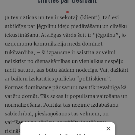
cīnīties par tiesībām.
Ja tev uzticas un tev ir sekotāji (klienti), tad esi
atbildīgs par jēgpilnu ideju piedāvāšanu un cilvēku
iekustināšanu. Atslēgas vārds šeit ir “jēgpilnu”, jo
uzņēmumu komunikācijā mēdz dominēt
tukšvārdība, – šī izpausme ir saistīta ar vēlmi
neizkrist no dienaskārtības un vienlaikus nespēju
radīt saturu, kas būtu kādam noderīgs. Vai, dažkārt
ar bailēm izskatīties pārlieku “politiskiem”.
Formas dominance pār saturu nav tik nevainīga kā
varētu domāt. Tās sekas ir populisma vairošana un
normalizēšana. Politikā tas nozīmē izdabāšanu
sabiedrībai, pieskaņošanos tās vēlmēm, un
vairīšanos no sāpīgu, sarežģītu jautājumu
×
risināšanas. Biznesā tas nozīmē izdabāšanu