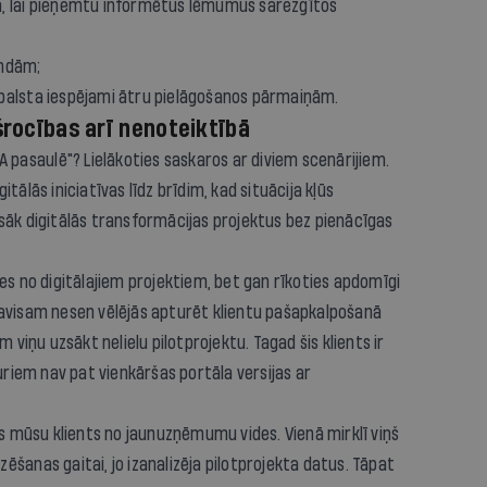
ā, lai pieņemtu informētus lēmumus sarežģītos
andām;
balsta iespējami ātru pielāgošanos pārmaiņām.
šrocības arī nenoteiktībā
A pasaulē"? Lielākoties saskaros ar diviem scenārijiem.
tālās iniciatīvas līdz brīdim, kad situācija kļūs
sāk digitālās transformācijas projektus bez pienācīgas
es no digitālajiem projektiem, bet gan rīkoties apdomīgi
pavisam nesen vēlējās apturēt klientu pašapkalpošanā
m viņu uzsākt nelielu pilotprojektu. Tagad šis klients ir
iem nav pat vienkāršas portāla versijas ar
ts mūsu klients no jaunuzņēmumu vides. Vienā mirklī viņš
izēšanas gaitai, jo izanalizēja pilotprojekta datus. Tāpat