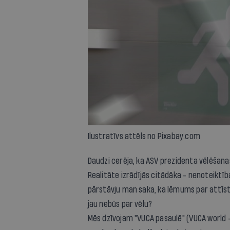
Ilustratīvs attēls no Pixabay.com
Daudzi cerēja, ka ASV prezidenta vēlēšanas
Realitāte izrādījās citādāka - nenoteiktīb
pārstāvju man saka, ka lēmums par attīstīb
jau nebūs par vēlu?
Mēs dzīvojam "VUCA pasaulē" (
VUCA world
-