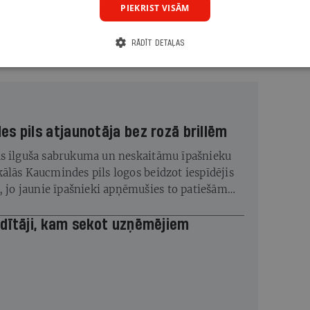
PIEKRIST VISĀM
espējas liks mainīties pašiem un nebūs gluži tādas, kā
ar palīdzēt sagatavoties dažādiem nākotnes attīstības
RĀDĪT DETAĻAS
s pils atjaunotāja bez rozā brillēm
s ilguša sabrukuma un neskaitāmu īpašnieku
ālās Kaucmindes pils logos beidzot iespīdējis
s, jo jaunie īpašnieki apņēmušies to patiešām
dītāji, kam sekot uzņēmējiem