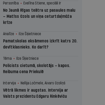
Personība
Evelīna Stiene, speciāli Ir
No Jaunā Rīgas teātra uz pasaules malu
– Matīss Ozols un viņa ceturtdaļmūža
krīze
Analīze
Ilze Šķietniece
Pamatskolas eksāmenos izkrīt katrs 20.
devītklasnieks. Ko darīt?
Tēma
Ilze Šķietniece
Policists cietumā, skolotājs – kapos.
Reibuma cena Priekulē
Intervija
Nellija Ločmele, Aivars Ozoliņš
Vētrā likmes ir augstas. Intervija ar
Valsts prezidentu Edgaru Rinkēviču