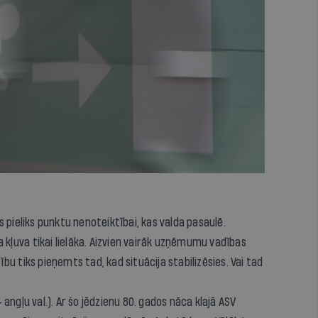
 pieliks punktu nenoteiktībai, kas valda pasaulē.
a kļuva tikai lielāka. Aizvien vairāk uzņēmumu vadības
u tiks pieņemts tad, kad situācija stabilizēsies. Vai tad
 angļu val.). Ar šo jēdzienu 80. gados nāca klajā ASV