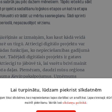
as sabrūk jau pēc dažiem mēnešiem. Tāpēc ieteiktu sākt
ē projekta sadalīšanu loģiskos etapos un katra etapa
 fokusēti strādāt uz mērķu sasniegšanu. Šādi sprinti
 periodā, nepazaudējot virzienu.
r jārēķinās ar izmaiņām, kas kaut kādā veidā
rē un tirgū. Attiecīgi digitālo projektu var
žādas funkcijas, ko nepieciešamības gadījumā
enot. Tādējādi digitālais projekts ir gatavs
iecīgi to jābūvē tā, lai varētu brīvi mainīt
ekta daļas. Piemēram, daudzi mūsu reģiona
ēmuma
Kevin
pakalpojumus. Uzņēmums
u apstrādi.
Kad
Kevin
nonāca grūtībās
,
ja strauji jānomaina uz pilnīgi citu.
Lai turpinātu, lūdzam piekrist sīkdatnēm
inājis jaunu Eiropas Savienības fondu atbalsta
am tikai sīkdatnes, kas nepieciešamas lapas darbībai un analītikai. Lapas kreisajā stūr
sīkdatņu politikā.
apmērā, uzņēmumi varēs saņemt atbalstu savu procesu
mainīt piekrišanu. Vairāk lasi
pasaulē valda nenoteiktība, bet tas nenozīmē, ka