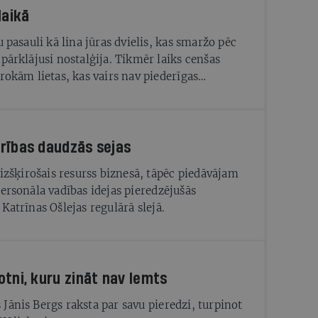
laikā
u pasauli kā lina jūras dvielis, kas smaržo pēc
 pārklājusi nostalģija. Tikmēr laiks cenšas
 rokām lietas, kas vairs nav piederīgas
ām
rības daudzās sejas
r izšķirošais resurss biznesā, tāpēc piedāvājam
personāla vadības idejas pieredzējušās
Katrīnas Ošlejas regulārā slejā.
otni, kuru zināt nav lemts
Jānis Bergs raksta par savu pieredzi, turpinot