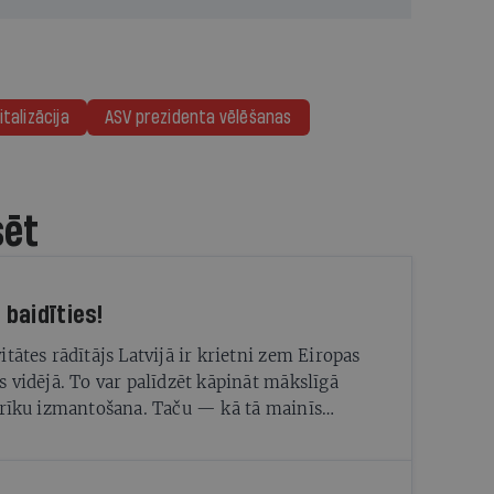
italizācija
ASV prezidenta vēlēšanas
sēt
Nevajag baidīties!
itātes rādītājs Latvijā ir krietni zem Eiropas
s vidējā. To var palīdzēt kāpināt mākslīgā
 rīku izmantošana. Taču — kā tā mainīs
rofesijas un tajās nepieciešamās prasmes?