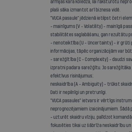
armijas kara koledža, lai raksturotu nepr
plaši sāka izmantot arī biznesa vidē.
"VUCA pasaule" jēdzienā ietilpst četri elem
- mainīgums (
V - Volatility
) - mainīgā pasa
stabilitātes saglabāšanu, gan rezultātu 
- nenoteiktība (
U - Uncertainty
) - ir grū
informācijas, tāpēc organizācijām var bū
- sarežģītība (
C - Complexity
) - daudzi sa
izpratni padara sarežģītu. Jo sarežģītāka i
efektīvus risinājumus;
neskaidrība (
A - Ambiguity
) - trūkst skaid
Dati ir nepilnīgi un pretrunīgi.
"VUCA pasaules" ietvars ir vērtīgs instrum
neprognozējamiem izaicinājumiem. Šādā pa
- uzturēt skaidru vīziju, palīdzot koman
fokusēties tikai uz šābrīža neskaidrību un