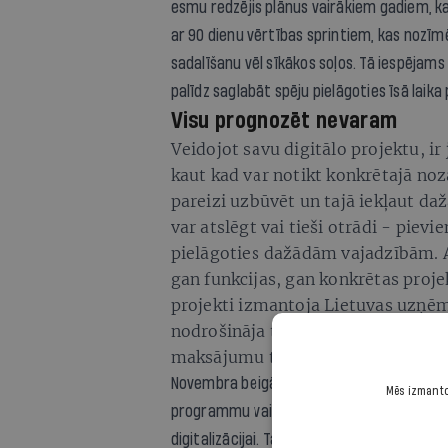
esmu redzējis plānus vairākiem gadiem, k
ar 90 dienu vērtības sprintiem, kas nozīm
sadalīšanu vēl sīkākos soļos. Tā iespējams
palīdz saglabāt spēju pielāgoties īsā laika
Visu prognozēt nevaram
Veidojot savu digitālo projektu, i
kaut kad var notikt konkrētajā noza
pareizi uzbūvēt un tajā iekļaut da
var atslēgt vai tieši otrādi - pievi
pielāgoties dažādām vajadzībām. Att
gan funkcijas, gan konkrētas proj
projekti izmantoja Lietuvas uzņ
nodrošināja tiešsaistes maksājum
maksājumu tehniskais risinājums bi
Novembra beigās Ministru kabinets apstipr
Mēs izmantoj
programmu vairāk nekā 27 miljonu eiro 
digitalizācijai. Tās ir lieliskas ziņas! Jā, 