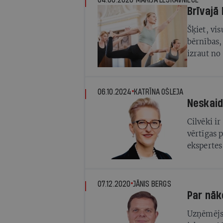
Brīvajā 
Šķiet, vis
bērnības,
izraut no
mūsdien
06.10.2024
KATRĪNA OŠLEJA
Neskaid
Cilvēki i
vērtīgas 
ekspertes 
07.12.2020
JĀNIS BERGS
Par nāk
Uzņēmējs 