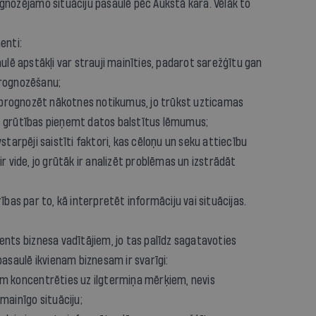
ognozējamo situāciju pasaulē pēc Aukstā kara. Vēlāk to
enti:
ulē apstākļi var strauji mainīties, padarot sarežģītu gan
prognozēšanu;
ti prognozēt nākotnes notikumus, jo trūkst uzticamas
t grūtības pieņemt datos balstītus lēmumus;
vstarpēji saistīti faktori, kas cēloņu un seku attiecību
r vide, jo grūtāk ir analizēt problēmas un izstrādāt
rības par to, kā interpretēt informāciju vai situācijas.
ents biznesa vadītājiem, jo tas palīdz sagatavoties
saulē ikvienam biznesam ir svarīgi:
dām koncentrēties uz ilgtermiņa mērķiem, nevis
 mainīgo situāciju;