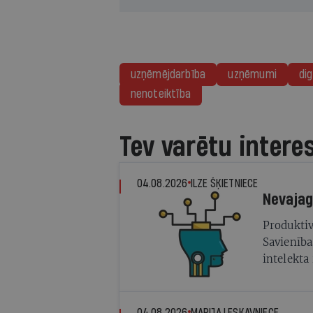
uzņēmējdarbība
uzņēmumi
dig
nenoteiktība
Tev varētu intere
04.08.2026
ILZE ŠĶIETNIECE
Produktiv
Savienība
intelekta
dažādas p
04.08.2026
MARIJA LESKAVNIECE