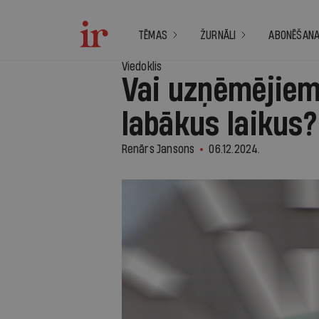
TĒMAS
ŽURNĀLI
ABONĒŠAN
Viedoklis
Vai uzņēmējiem 
labākus laikus?
Renārs Jansons
06.12.2024.