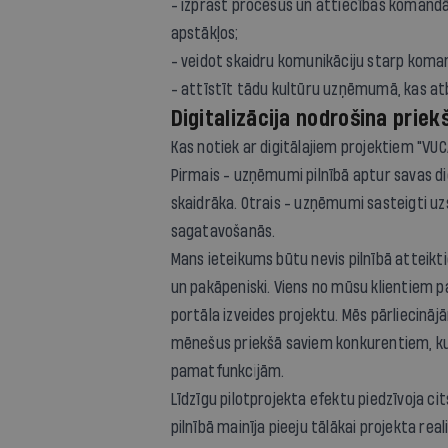
- izprast procesus un attiecības komand
apstākļos;
- veidot skaidru komunikāciju starp kom
- attīstīt tādu kultūru uzņēmumā, kas at
Digitalizācija nodrošina priek
Kas notiek ar digitālajiem projektiem "VUC
Pirmais - uzņēmumi pilnībā aptur savas digi
skaidrāka. Otrais - uzņēmumi sasteigti uz
sagatavošanās.
Mans ieteikums būtu nevis pilnībā atteikti
un pakāpeniski. Viens no mūsu klientiem 
portāla izveides projektu. Mēs pārliecinājā
mēnešus priekšā saviem konkurentiem, kur
pamatfunkcijām.
Līdzīgu pilotprojekta efektu piedzīvoja ci
pilnībā mainīja pieeju tālākai projekta real