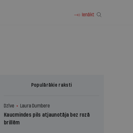
Ienākt
Populārākie raksti
Dzīve
Laura Dumbere
Kaucmindes pils atjaunotāja bez rozā
brillēm