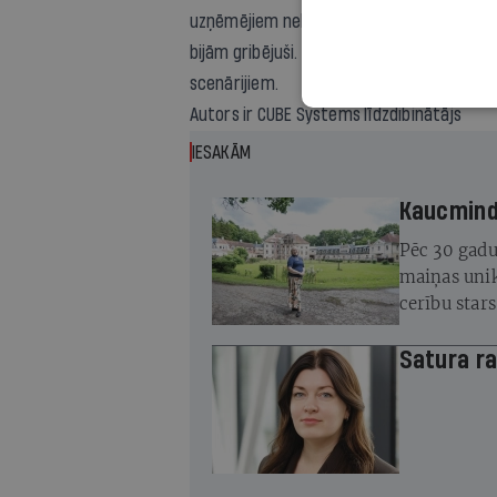
uzņēmējiem nebūs iespēju. Jā, varbūt tās i
bijām gribējuši. Bet tieši tehnoloģijas v
scenārijiem.
Autors ir
CUBE Systems
līdzdibinātājs
IESAKĀM
Kaucminde
Pēc 30 gadu
maiņas unik
cerību star
atjaunot
Satura ra