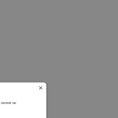
×
ī vienmēr var