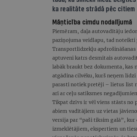
ka realitāte strādā pēc citiem
Māņticība cimdu nodalījumā
Piemēram, daļa autovadītāju iedomā
paziņojuma veidlapu, tad noteikti 
Transportlīdzekļu apdrošināšanas 
aptuveni katrs desmitais autovadītāj
labāk braukt bez dokumenta, kas n
atgādina cilvēku, kurš neņem līdzi 
parasti notiek pretēji – lietus līst
arī ar ceļu satiksmes negadījumie
Tikpat dzīvs ir vēl viens stāsts n
abiem vadītājiem uz vietas jāvienoj
versija par “paši tiksim galā”, kur 
izmeklētājiem, ekspertiem un ties