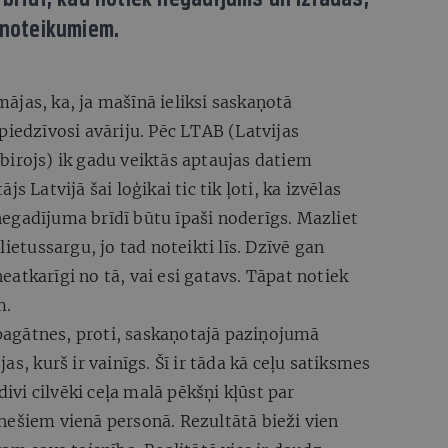
 noteikumiem.
jas, ka, ja mašīnā ieliksi saskaņotā
piedzīvosi avāriju. Pēc LTAB (Latvijas
birojs) ik gadu veiktās aptaujas datiem
s Latvijā šai loģikai tic tik ļoti, ka izvēlas
egadījuma brīdī būtu īpaši noderīgs. Mazliet
lietussargu, jo tad noteikti līs. Dzīvē gan
 neatkarīgi no tā, vai esi gatavs. Tāpat notiek
m.
o pagātnes, proti, saskaņotajā paziņojumā
as, kurš ir vainīgs. Šī ir tāda kā ceļu satiksmes
divi cilvēki ceļa malā pēkšņi kļūst par
nešiem vienā personā. Rezultātā bieži vien