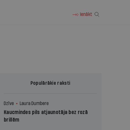
Ienākt
Populārākie raksti
Dzīve
Laura Dumbere
Kaucmindes pils atjaunotāja bez rozā
brillēm