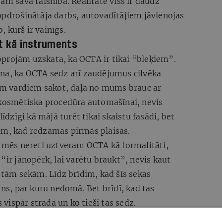
am sava taisnība. Realitātē viss ir daudz
apdrošinātāja darbs, autovadītājiem jāvienojas
o, kurš ir vainīgs.
et kā instruments
 joprojām uzskata, ka OCTA ir tikai “bleķiem”.
ina, ka OCTA sedz arī zaudējumus cilvēka
iem vārdiem sakot, daļa no mums brauc ar
ā kosmētiska procedūra automašīnai, nevis
līdzīgi kā mājā turēt tikai skaistu fasādi, bet
im, kad redzamas pirmās plaisas.
– mēs nereti uztveram OCTA kā formalitāti,
“ir jānopērk, lai varētu braukt”, nevis kaut
rētām sekām. Līdz brīdim, kad šīs sekas
ens, par kuru nedomā. Bet brīdī, kad tas
s vispār strādā un ko tieši tas sedz.
riskais mantojums?