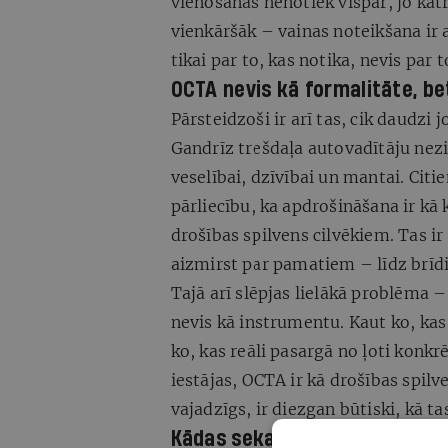
vienošanās nenotiek vispār, jo katr
vienkāršāk – vainas noteikšana ir 
tikai par to, kas notika, nevis par t
OCTA nevis kā formalitāte, b
Pārsteidzoši ir arī tas, cik daudzi
Gandrīz trešdaļa autovadītāju nez
veselībai, dzīvībai un mantai. Cit
pārliecību, ka apdrošināšana ir k
drošības spilvens cilvēkiem. Tas ir 
aizmirst par pamatiem – līdz brīd
Tajā arī slēpjas lielākā problēma 
nevis kā instrumentu. Kaut ko, kas 
ko, kas reāli pasargā no ļoti konk
iestājas, OCTA ir kā drošības spilv
vajadzīgs, ir diezgan būtiski, kā ta
Kādas sekas rada OCTA vēstu