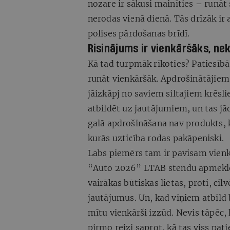
nozare ir sākusi mainīties – runāt
nerodas vienā dienā. Tās drīzāk ir a
polises pārdošanas brīdī.
Risinājums ir vienkāršāks, nek
Kā tad turpmāk rīkoties? Patiesībā
runāt vienkāršāk. Apdrošinātājiem
jāizkāpj no saviem siltajiem krēsli
atbildēt uz jautājumiem, un tas jād
galā apdrošināšana nav produkts, k
kurās uzticība rodas pakāpeniski.
Labs piemērs tam ir pavisam vienk
“Auto 2026” LTAB stendu apmeklēj
vairākas būtiskas lietas, proti, cil
jautājumus. Un, kad viņiem atbild
mītu vienkārši izzūd. Nevis tāpēc, 
pirmo reizi saprot, kā tas viss pati