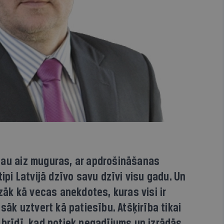
na jau aiz muguras, ar apdrošināšanas
tipi Latvijā dzīvo savu dzīvi visu gadu. Un
īzāk kā vecas anekdotes, kuras visi ir
 sāk uztvert kā patiesību. Atšķirība tikai
 brīdī, kad notiek negadījums un izrādās,