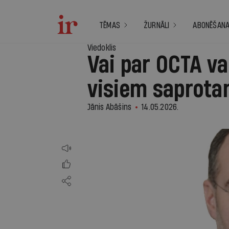
TĒMAS
ŽURNĀLI
ABONĒŠAN
Viedoklis
Vai par OCTA va
visiem saprota
Jānis Abāšins
14.05.2026.