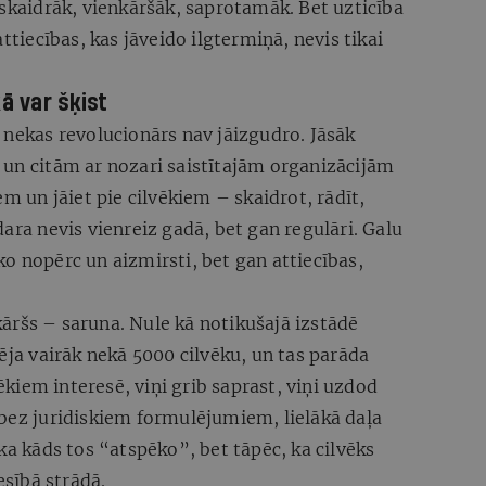
 skaidrāk, vienkāršāk, saprotamāk. Bet uzticība
ttiecības, kas jāveido ilgtermiņā, nevis tikai
ā var šķist
 nekas revolucionārs nav jāizgudro. Jāsāk
 un citām ar nozari saistītajām organizācijām
em un jāiet pie cilvēkiem – skaidrot, rādīt,
ara nevis vienreiz gadā, bet gan regulāri. Galu
o nopērc un aizmirsti, bet gan attiecības,
āršs – saruna. Nule kā notikušajā izstādē
a vairāk nekā 5000 cilvēku, un tas parāda
vēkiem interesē, viņi grib saprast, viņi uzdod
 bez juridiskiem formulējumiem, lielākā daļa
ka kāds tos “atspēko”, bet tāpēc, ka cilvēks
esībā strādā.