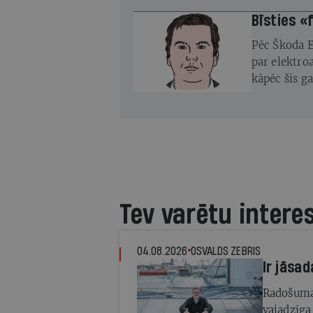
atjaunot
Bīsties «
Pēc Škoda E
par elektro
kāpēc šis g
Tev varētu intere
04.08.2026
OSVALDS ZEBRIS
Ir jāsad
Radošuma 
vajadzīga