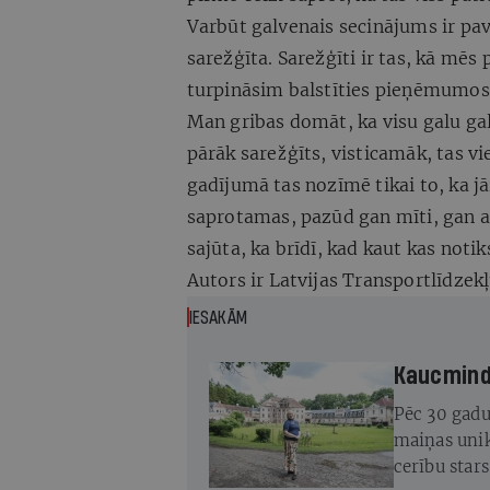
Varbūt galvenais secinājums ir pa
sarežģīta. Sarežģīti ir tas, kā mē
turpināsim balstīties pieņēmumos, 
Man gribas domāt, ka visu galu gal
pārāk sarežģīts, visticamāk, tas vi
gadījumā tas nozīmē tikai to, ka jā
saprotamas, pazūd gan mīti, gan a
sajūta, ka brīdī, kad kaut kas noti
Autors ir Latvijas Transportlīdzekļ
IESAKĀM
Kaucminde
Pēc 30 gadu
maiņas unik
cerību star