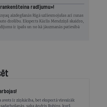
frankenšteina radījumu»!
nyaq aizdegšanās Rīgā uzliesmojušas arī runas
auto drošību. Eksperts Kārlis Mendziņš skaidro,
adījums ir īpašs un no kā jāuzmanās patiesībā
sēt
arbojas!
avots ir ziņkārība, bet eksportā visvairāk
 sadarbošanās, saka Andris Rubīns, kurš