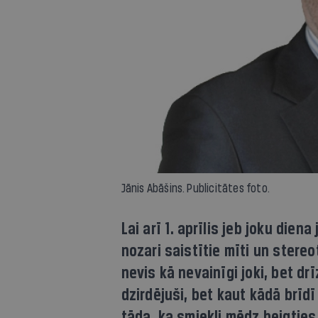
Jānis Abāšins. Publicitātes foto.
Lai arī 1. aprīlis jeb joku die
nozari saistītie mīti un stereo
nevis kā nevainīgi joki, bet dr
dzirdējuši, bet kaut kādā brīdī
tāda, ka smiekli mēdz beigties