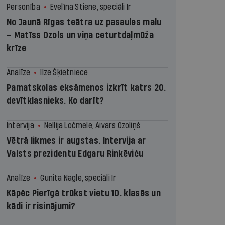
Personība
Evelīna Stiene, speciāli Ir
No Jaunā Rīgas teātra uz pasaules malu
– Matīss Ozols un viņa ceturtdaļmūža
krīze
Analīze
Ilze Šķietniece
Pamatskolas eksāmenos izkrīt katrs 20.
devītklasnieks. Ko darīt?
Intervija
Nellija Ločmele, Aivars Ozoliņš
Vētrā likmes ir augstas. Intervija ar
Valsts prezidentu Edgaru Rinkēviču
Analīze
Gunita Nagle, speciāli Ir
Kāpēc Pierīgā trūkst vietu 10. klasēs un
kādi ir risinājumi?