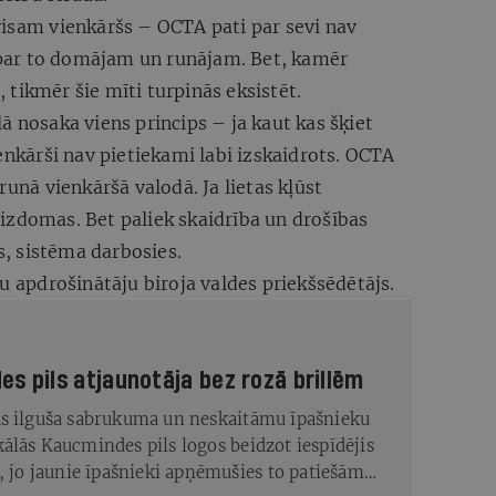
visam vienkāršs – OCTA pati par sevi nav
s par to domājam un runājam. Bet, kamēr
tikmēr šie mīti turpinās eksistēt.
ā nosaka viens princips – ja kaut kas šķiet
enkārši nav pietiekami labi izskaidrots. OCTA
runā vienkāršā valodā. Ja lietas kļūst
izdomas. Bet paliek skaidrība un drošības
ks, sistēma darbosies.
u apdrošinātāju biroja valdes priekšsēdētājs.
s pils atjaunotāja bez rozā brillēm
s ilguša sabrukuma un neskaitāmu īpašnieku
ālās Kaucmindes pils logos beidzot iespīdējis
s, jo jaunie īpašnieki apņēmušies to patiešām