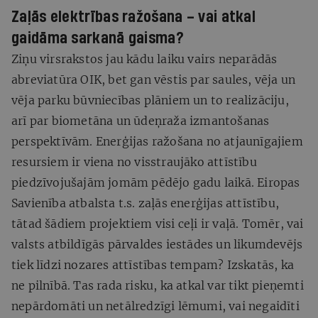
Zaļās elektrības ražošana – vai atkal
gaidāma sarkanā gaisma?
Ziņu virsrakstos jau kādu laiku vairs neparādās
abreviatūra OIK, bet gan vēstis par saules, vēja un
vēja parku būvniecības plāniem un to realizāciju,
arī par biometāna un ūdeņraža izmantošanas
perspektīvām. Enerģijas ražošana no atjaunīgajiem
resursiem ir viena no visstraujāko attīstību
piedzīvojušajām jomām pēdējo gadu laikā. Eiropas
Savienība atbalsta t.s. zaļās enerģijas attīstību,
tātad šādiem projektiem visi ceļi ir vaļā. Tomēr, vai
valsts atbildīgās pārvaldes iestādes un likumdevējs
tiek līdzi nozares attīstības tempam? Izskatās, ka
ne pilnībā. Tas rada risku, ka atkal var tikt pieņemti
nepārdomāti un netālredzīgi lēmumi, vai negaidīti