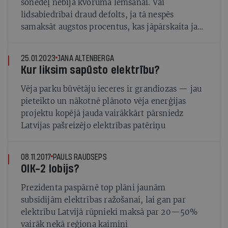
šonedēļ nebija kvoruma lemšanai. Vai
lidsabiedrībai draud defolts, ja tā nespēs
samaksāt augstos procentus, kas jāpārskaita jau
trīs dienas pirms nākamās sapulces augusta
vidū?
25.01.2023
JANA ALTENBERGA
Kur liksim sapūsto elektrību?
Vēja parku būvētāju ieceres ir grandiozas — jau
pieteikto un nākotnē plānoto vēja enerģijas
projektu kopējā jauda vairākkārt pārsniedz
Latvijas pašreizējo elektrības patēriņu
08.11.2017
PAULS RAUDSEPS
OIK-2 lobijs?
Prezidenta paspārnē top plāni jaunām
subsīdijām elektrības ražošanai, lai gan par
elektrību Latvijā rūpnieki maksā par 20—50%
vairāk nekā reģiona kaimiņi