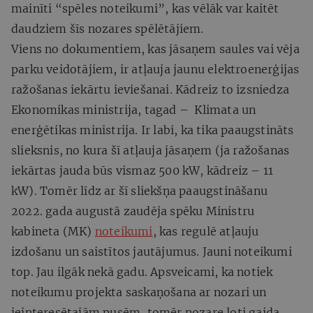
mainīti “spēles noteikumi”, kas vēlāk var kaitēt
daudziem šīs nozares spēlētājiem.
Viens no dokumentiem, kas jāsaņem saules vai vēja
parku veidotājiem, ir atļauja jaunu elektroenerģijas
ražošanas iekārtu ieviešanai. Kādreiz to izsniedza
Ekonomikas ministrija, tagad – Klimata un
enerģētikas ministrija. Ir labi, ka tika paaugstināts
slieksnis, no kura šī atļauja jāsaņem (ja ražošanas
iekārtas jauda būs vismaz 500 kW, kādreiz – 11
kW). Tomēr līdz ar šī sliekšņa paaugstināšanu
2022. gada augustā zaudēja spēku Ministru
kabineta (MK)
noteikumi
, kas regulē atļauju
izdošanu un saistītos jautājumus. Jauni noteikumi
top. Jau ilgāk nekā gadu. Apsveicami, ka notiek
noteikumu projekta saskaņošana ar nozari un
ieinteresētajām pusēm, tomēr nozare ļoti gaida