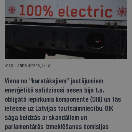
Foto - Zane Bitere, LETA
Viens no “karstākajiem” jautājumiem
enerģētikā salīdzinoši nesen bija t.s.
obligātā iepirkuma komponente (OIK) un tās
ietekme uz Latvijas tautsaimniecību. OIK
sāga beidzās ar skandāliem un
parlamentārās izmeklēšanas komisijas