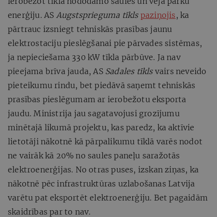
ierobežot tīklā nododamo saules un vēja parku
enerģiju. AS
Augstsprieguma tīkls
paziņojis
, ka
pārtrauc izsniegt tehniskās prasības jaunu
elektrostaciju pieslēgšanai pie pārvades sistēmas,
ja nepieciešama 330 kW tīkla pārbūve. Ja nav
pieejama brīva jauda, AS
Sadales tīkls
vairs neveido
pieteikumu rindu, bet piedāvā saņemt tehniskās
prasības pieslēgumam ar ierobežotu eksporta
jaudu. Ministrija jau sagatavojusi grozījumu
minētajā likumā projektu, kas paredz, ka aktīvie
lietotāji nākotnē kā pārpalikumu tīklā varēs nodot
ne vairāk kā 20% no saules paneļu saražotās
elektroenerģijas. No otras puses, izskan ziņas, ka
nākotnē pēc infrastruktūras uzlabošanas Latvija
varētu pat eksportēt elektroenerģiju. Bet pagaidām
skaidrības par to nav.