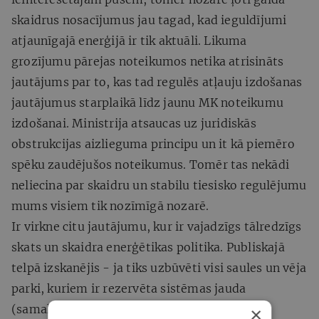
skaidrus nosacījumus jau tagad, kad ieguldījumi
atjaunīgajā enerģijā ir tik aktuāli. Likuma
grozījumu pārejas noteikumos netika atrisināts
jautājums par to, kas tad regulēs atļauju izdošanas
jautājumus starplaikā līdz jaunu MK noteikumu
izdošanai. Ministrija atsaucas uz juridiskās
obstrukcijas aizlieguma principu un it kā piemēro
spēku zaudējušos noteikumus. Tomēr tas nekādi
neliecina par skaidru un stabilu tiesisko regulējumu
mums visiem tik nozīmīgā nozarē.
Ir virkne citu jautājumu, kur ir vajadzīgs tālredzīgs
skats un skaidra enerģētikas politika. Publiskajā
telpā izskanējis - ja tiks uzbūvēti visi saules un vēja
parki, kuriem ir rezervēta sistēmas jauda
(samaksāta maksa par sistēmas jaudas
×