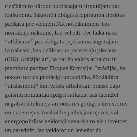
tiesībām to pārdot publiskajam tirgotājam par
īpašu cenu. Sākotnēji obligātā iepirkuma tiesības
piešķīra pēc vieniem MK noteikumiem, tos
nomainīja nākamie, tad vēl citi. Pēc laika nāca
“atklāsme” par obligātā iepirkuma augstajām
izmaksām, kas uzliktas uz patērētāju pleciem
(OIK). Atklājās arī, ka par šo valsts atbalstu ir
piemirsts paziņot Eiropas Komisijai. Izrādījās, ka
nozare netiek pienācīgi uzraudzīta. Pēc šādām
“atklāsmēm” šim valsts atbalstam praksē zaļo
gaismu nomainīja spilgti sarkana, kas diemžēl
negatīvi ietekmēja arī nozares godīgos investorus
un uzņēmējus. Neskaidrs paliek jautājums, vai
energopolitikas veidotāji nevarēja to visu izvērtēt
un paredzēt, jau veidojot un ieviešot šo