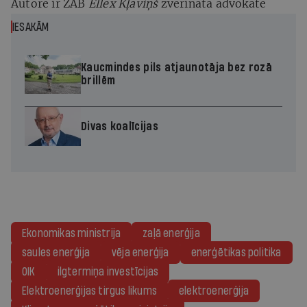
Autore ir ZAB
Ellex Kļaviņš
zvērināta advokāte
IESAKĀM
Kaucmindes pils atjaunotāja bez rozā
brillēm
Divas koalīcijas
Ekonomikas ministrija
zaļā enerģija
saules enerģija
vēja enerģija
enerģētikas politika
OIK
ilgtermiņa investīcijas
Elektroenerģijas tirgus likums
elektroenerģija