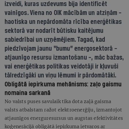
izveidi, kuras uzdevums bija identificēt
vainīgos. Viena no OIK mācībām un atziņām –
haotiska un nepārdomāta rīcība enerģētikas
sektorā var nodarīt būtisku kaitējumu
sabiedrībai un uzņēmējiem. Tagad, kad
piedzīvojam jaunu “bumu” energosektorā –
atjaunīgo resursu izmantošanu –, māc bažas,
vai enerģētikas politikas veidotāji ir kļuvuši
tālredzīgāki un viņu lēmumi ir pārdomātāki.
Obligātā iepirkuma mehānisms: zaļo gaismu
nomaina sarkanā
No valsts puses savulaik tika dota zaļā gaisma
valsts atbalstam ražot elektroenerģiju, izmantojot
atjaunīgos energuresursus un augstas efektivitātes
koģenerācijā obligātā iepirkuma ietvaros ar