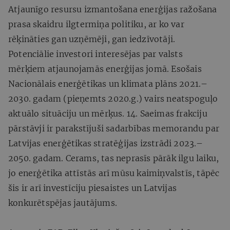
Atjaunīgo resursu izmantošana enerģijas ražošana
prasa skaidru ilgtermiņa politiku, ar ko var
rēķināties gan uzņēmēji, gan iedzīvotāji.
Potenciālie investori interesējas par valsts
mērķiem atjaunojamās enerģijas jomā. Esošais
Nacionālais enerģētikas un klimata plāns 2021.–
2030. gadam (pieņemts 2020.g.) vairs neatspoguļo
aktuālo situāciju un mērķus. 14. Saeimas frakciju
pārstāvji ir parakstījuši sadarbības memorandu par
Latvijas enerģētikas stratēģijas izstrādi 2023.–
2050. gadam. Cerams, tas neprasīs pārāk ilgu laiku,
jo enerģētika attīstās arī mūsu kaimiņvalstīs, tāpēc
šis ir arī investīciju piesaistes un Latvijas
konkurētspējas jautājums.