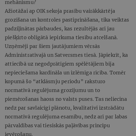
mehānismu?
Ažiotāžai ap OIK sekoja prasību vairākkārtēja
grozīšana un kontroles pastiprināšana, tika veiktas
padziļinātas pārbaudes, kas rezultējās arī jau
piešķirto obligātā iepirkuma tiesību atcelšanā.
Uzņēmēji par šiem jautājumiem vērsās
Administratīvajā un Satversmes tiesā. Jāpiekrīt, ka
attiecībā uz negodprātīgiem spēlētājiem bija
nepieciešama kardināla un izlēmīga rīcība. Tomēr
kopumā šo “atklāsmju periodu” raksturo
normatīvā regulējuma grozījumu un to
piemērošanas haoss no valsts puses. Tas neliecina
nedz par savlaicīgi plānotu, kvalitatīvi izstrādātu
normatīvā regulējuma esamību, nedz arī par labas
pārvaldības vai tiesiskās paļāvības principu
ievērošanu.