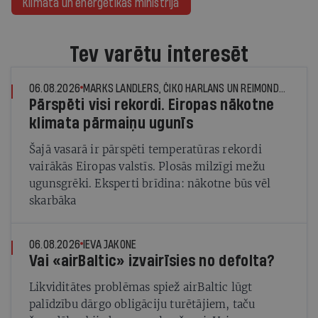
Klimata un enerģētikas ministrija
Tev varētu interesēt
06.08.2026
MARKS LANDLERS, ČIKO HARLANS UN REIMONDS DŽUNS, © THE NEW YORK TIMES NEWS SERVICE
Pārspēti visi rekordi. Eiropas nākotne
klimata pārmaiņu ugunīs
Šajā vasarā ir pārspēti temperatūras rekordi
vairākās Eiropas valstīs. Plosās milzīgi mežu
ugunsgrēki. Eksperti brīdina: nākotne būs vēl
skarbāka
06.08.2026
IEVA JAKONE
Vai «airBaltic» izvairīsies no defolta?
Likviditātes problēmas spiež airBaltic lūgt
palīdzību dārgo obligāciju turētājiem, taču