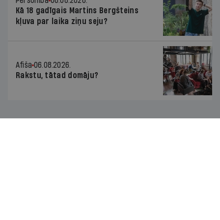
Personība
06.08.2026.
Kā 18 gadīgais Martins Bergšteins
kļuva par laika ziņu seju?
Afiša
06.08.2026.
Rakstu, tātad domāju?
Vairāk rakstu
Mums ir pa ceļam — lasi jaunāko savā laika joslā!