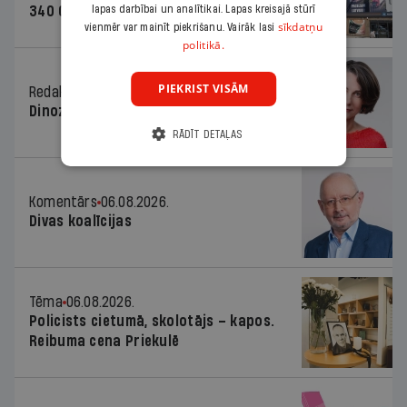
340 000 vērtu reklāmas kampaņu
lapas darbībai un analītikai. Lapas kreisajā stūrī
sīkdatņu
vienmēr var mainīt piekrišanu. Vairāk lasi
politikā.
PIEKRIST VISĀM
Redaktores sleja
06.08.2026.
Dinozaura triks
RĀDĪT DETAĻAS
Komentārs
06.08.2026.
Divas koalīcijas
Tēma
06.08.2026.
Policists cietumā, skolotājs – kapos.
Reibuma cena Priekulē