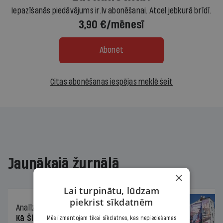
Iepazīšanās piedāvājums ir.lv abonēšanai. Atcel jebkurā brīdī.
3,90 €/mēnesī
Abonēt
Citas abonēšanas iespējas meklē šeit
Jaunākajā žurnālā
×
Lai turpinātu, lūdzam
piekrist sīkdatnēm
Analīze
06.08.2026.
Kā Šlesera partija palika nesodīta par
Mēs izmantojam tikai sīkdatnes, kas nepieciešamas