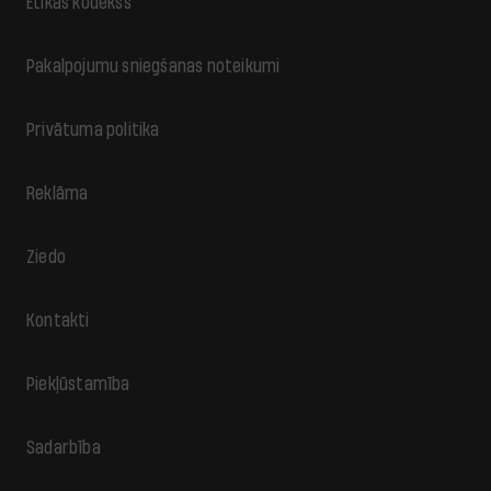
Ētikas kodekss
Pakalpojumu sniegšanas noteikumi
Privātuma politika
Reklāma
Ziedo
Kontakti
Piekļūstamība
Sadarbība