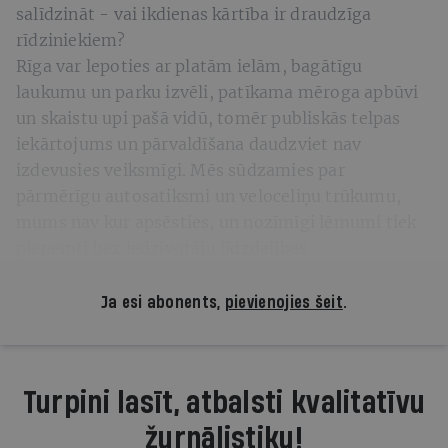
salīdzināt - vai ikdienas kārtība ir draudzīga
rīdziniekiem?
Rīga var lepoties ar platām ielām, bagātīgu
laukumu un parku izvēli, patīkama mēroga apbūvi
un skaistu upi pašā vidū, tomēr publiskās telpas
iekārtojums un pārvaldīšana daudzviet nav
izdevusies veiksmīgi. Mēs sūdzamies par
pārmērīgu autosatiksmi un veloceliņu trūkumu,
mums nav kur apsēsties, un nozīmīgi lēmumi tiek
pieņemti bez iedzīvotāju līdzdalības.
Ja esi abonents,
pievienojies šeit
.
Turpini lasīt, atbalsti kvalitatīvu
žurnālistiku!