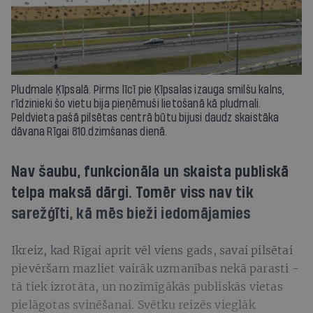
Pludmale Ķīpsalā. Pirms līcī pie Ķīpsalas izauga smilšu kalns,
rīdzinieki šo vietu bija pieņēmuši lietošanā kā pludmali.
Peldvieta pašā pilsētas centrā būtu bijusi daudz skaistāka
dāvana Rīgai 810.dzimšanas dienā.
Nav šaubu, funkcionāla un skaista publiskā
telpa maksā dārgi. Tomēr viss nav tik
sarežģīti, kā mēs bieži iedomājamies
Ikreiz, kad Rīgai aprit vēl viens gads, savai pilsētai
pievēršam mazliet vairāk uzmanības nekā parasti -
tā tiek izrotāta, un nozīmīgākās publiskās vietas
pielāgotas svinēšanai. Svētku reizēs vieglāk