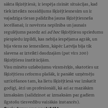
sākta šķīrējtiesā; ir iespēja risināt situācijas, kad
tiek izteikts noraidījums šķīrējtiesnesim un ir
vajadzīga tiesas palīdzība jauna šķīrējtiesneša
iecelšanai; ir novērsta nepilnība un jaunais
regulējums paredz arī
ad hoc
šķīrējtiesu spriedumu
piespiedu izpildi, kas nebija iespējama agrāk, un
bija viens no iemesliem, kāpēc Latvija bija tik
slavena ar izteikti daudzajām (pat virs 200)
šķīrējtiesu institūcijām.
Visu minēto uzlabojumu virsmērķis, skatoties uz
šķīrējtiesu reformu plašāk, ir panākt uzņēmēju
uzticēšanos tam, ka lietu šķīrējtiesā var izskatīt
godīgi, ātri un profesionāli, kā arī ar mazākām
izmaksām (salīdzinot ar izmaksām par gadiem
ilgstošu tiesvedību vairākās instancēs).