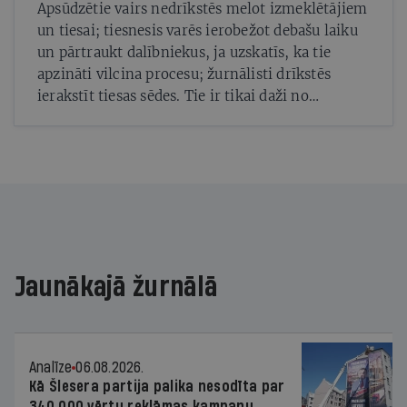
Apsūdzētie vairs nedrīkstēs melot izmeklētājiem
un tiesai; tiesnesis varēs ierobežot debašu laiku
un pārtraukt dalībniekus, ja uzskatīs, ka tie
apzināti vilcina procesu; žurnālisti drīkstēs
ierakstīt tiesas sēdes. Tie ir tikai daži no
daudzajiem grozījumiem Kriminālprocesa
likumā, kuri stājās spēkā 6. jūlijā un gan
paātrinās lietu izskatīšanu, gan mazinās iespējas
«ņirgāties par tiesas procesu», kā uzskata
Saeimas Juridiskās komisijas Krimināltiesību
politikas apakškomisijas priekšsēdētājs Andrejs
Judins (JV).
Jaunākajā žurnālā
Analīze
06.08.2026.
Kā Šlesera partija palika nesodīta par
340 000 vērtu reklāmas kampaņu