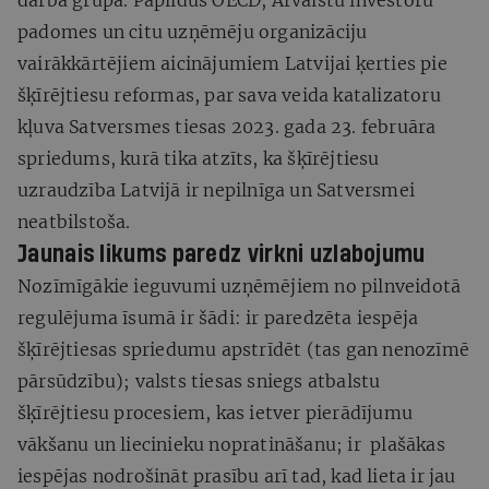
padomes un citu uzņēmēju organizāciju
vairākkārtējiem aicinājumiem Latvijai ķerties pie
šķīrējtiesu reformas, par sava veida katalizatoru
kļuva Satversmes tiesas 2023. gada 23. februāra
spriedums, kurā tika atzīts, ka šķīrējtiesu
uzraudzība Latvijā ir nepilnīga un Satversmei
neatbilstoša.
Jaunais likums paredz virkni uzlabojumu
Nozīmīgākie ieguvumi uzņēmējiem no pilnveidotā
regulējuma īsumā ir šādi: ir paredzēta iespēja
šķīrējtiesas spriedumu apstrīdēt (tas gan nenozīmē
pārsūdzību); valsts tiesas sniegs atbalstu
šķīrējtiesu procesiem, kas ietver pierādījumu
vākšanu un liecinieku nopratināšanu; ir plašākas
iespējas nodrošināt prasību arī tad, kad lieta ir jau