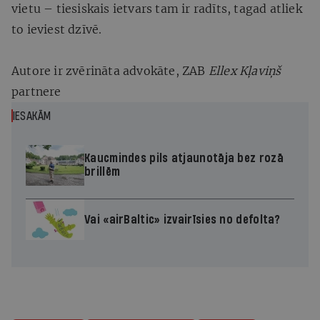
vietu – tiesiskais ietvars tam ir radīts, tagad atliek
to ieviest dzīvē.
Autore ir zvērināta advokāte, ZAB
Ellex Kļaviņš
partnere
IESAKĀM
Kaucmindes pils atjaunotāja bez rozā
brillēm
Vai «airBaltic» izvairīsies no defolta?