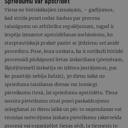
Spriedumu var apstrīdēt
Viena no būtiskākajām izmaiņām, – gadījumos,
kad strīda pusei rodas šaubas par procesa
taisnīgumu un atbilstību regulējumam, tagad ir
iespēja izmantot apstrīdēšanas mehānismu, ko
starptautiskajā praksē pazīst ar jēdzienu
set aside
procedūru. Puse, kura uzskata, ka ir notikuši būtiski
procesuāli pārkāpumi lietas izskatīšanā (piemēram,
šķīrējtiesneši izskatīja un izlēma jautājumus, par
ko prasītājs nebija lūdzis), 30 dienu laikā no
sprieduma taisīšanas dienas var iesniegt
pieteikumu tiesā, lai spriedumu apstrīdētu. Tiesa
nosūta pieteikumu otrai pusei paskaidrojumu
sniegšanai 20 dienu laikā un pēc to saņemšanas vai
termiņa notecējuma izskata pieteikumu rakstveida
procesā vai organizējot tiesas sēdi, ja tiesnesis to