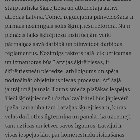
starptautiskā šķīrējtiesā un atbildētāja aktīvi
atrodas Latvijā. Tomēr regulējuma pilnveidošana ir
pirmais nozīmīgais solis šķīrējtiesu reformā. Nu ir
pienācis laiks šķīrējtiesu institūcijām veikt
pārmaiņas savā darbībā un pilnveidot darbības
reglamentus. Nozīmīgs faktors tajā, cik uzticamas
un izmantotas būs Latvijas šķīrējtiesas, ir
šķīrējtiesnešu pieredze, atbildīgums un spēja
nodrošināt objektīvus tiesas procesus. Arī šajā
jautājumā jaunais likums sniedz plašākas iespējas.
Tieši šķīrējtiesnešu darba kvalitātei būs jāpievērš
īpaša uzmanība tām Latvijas šķīrējtiesām, kuras
vēlas darboties ilgtermiņā un panākt, ka uzņēmēji
tām uzticas un ietver savos līgumos. Latvijai ir
visas iespējas kļūt par komercstrīdu risināšanas