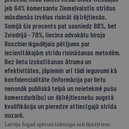
jeb 64% komersantu Ziemeļvalstīs strīdus
mūsdienās izvēlas risināt šķīrējtiesās.
Somijā šis procents pat sasniedz 88%, bet
Zviedrijā - 78%, liecina advokātu biroja
Roschier ikgadējais pētījums par
iecienītākajām strīdu risināšanas metodēm.
Bez lietu izskatīšanas ātruma un
efektivitātes, jāpiemin arī tādi ieguvumi kā
konfidencialitāte (informācija par lietu
nenonāk publiskā telpā un neietekmē pušu
komercdarbību) un šķīrējtiesnešu augstā
kvalifikācija un pieredze attiecīgajā strīda
nozarē.
Latvija šogad spērusi izlēmīgu soli šķīrējtiesu