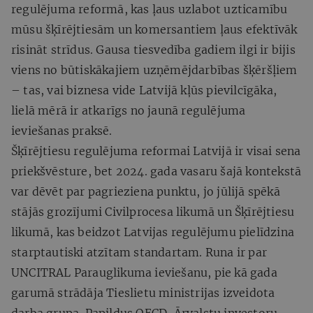
regulējuma reformā, kas ļaus uzlabot uzticamību
mūsu šķīrējtiesām un komersantiem ļaus efektīvāk
risināt strīdus. Gausa tiesvedība gadiem ilgi ir bijis
viens no būtiskākajiem uzņēmējdarbības šķēršļiem
– tas, vai biznesa vide Latvijā kļūs pievilcīgāka,
lielā mērā ir atkarīgs no jaunā regulējuma
ieviešanas praksē.
Šķīrējtiesu regulējuma reformai Latvijā ir visai sena
priekšvēsture, bet 2024. gada vasaru šajā kontekstā
var dēvēt par pagrieziena punktu, jo jūlijā spēkā
stājās grozījumi Civilprocesa likumā un Šķīrējtiesu
likumā, kas beidzot Latvijas regulējumu pielīdzina
starptautiski atzītam standartam. Runa ir par
UNCITRAL Parauglikuma ieviešanu, pie kā gada
garumā strādāja Tieslietu ministrijas izveidota
darba grupa. Papildus OECD, Ārvalstu investoru