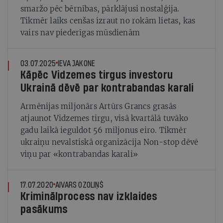
smaržo pēc bērnības, pārklājusi nostalģija.
Tikmēr laiks cenšas izraut no rokām lietas, kas
vairs nav piederīgas mūsdienām
03.07.2025
IEVA JAKONE
Kāpēc Vidzemes tirgus investoru
Ukrainā dēvē par kontrabandas karali
Armēnijas miljonārs Artūrs Grancs grasās
atjaunot Vidzemes tirgu, visā kvartālā tuvāko
gadu laikā ieguldot 56 miljonus eiro. Tikmēr
ukraiņu nevalstiskā organizācija Non-stop dēvē
viņu par «kontrabandas karali»
17.07.2020
AIVARS OZOLIŅŠ
Kriminālprocess nav izklaides
pasākums