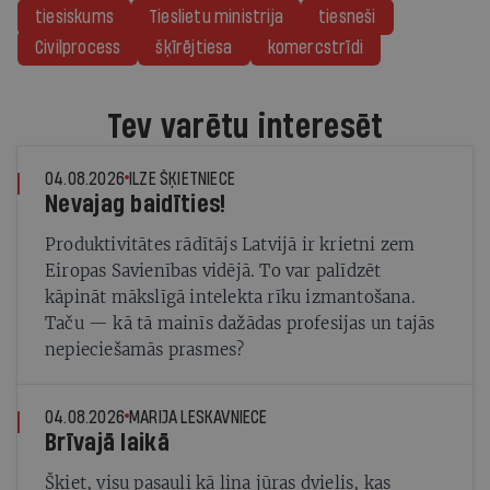
tiesiskums
Tieslietu ministrija
tiesneši
Civilprocess
šķīrējtiesa
komercstrīdi
Tev varētu interesēt
04.08.2026
ILZE ŠĶIETNIECE
Nevajag baidīties!
Produktivitātes rādītājs Latvijā ir krietni zem
Eiropas Savienības vidējā. To var palīdzēt
kāpināt mākslīgā intelekta rīku izmantošana.
Taču — kā tā mainīs dažādas profesijas un tajās
nepieciešamās prasmes?
04.08.2026
MARIJA LESKAVNIECE
Brīvajā laikā
Šķiet, visu pasauli kā lina jūras dvielis, kas