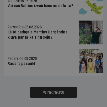
Analīze
06.08.2026.
Vai «airBaltic» izvairīsies no defolta?
Personība
06.08.2026.
Kā 18 gadīgais Martins Bergšteins
kļuva par laika ziņu seju?
Radars
06.08.2026.
Radars pasaulē
Vairāk rakstu