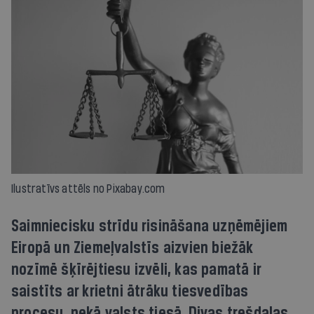
Ilustratīvs attēls no Pixabay.com
Saimniecisku strīdu risināšana uzņēmējiem
Eiropā un Ziemeļvalstīs aizvien biežāk
nozīmē šķīrējtiesu izvēli, kas pamatā ir
saistīts ar krietni ātrāku tiesvedības
procesu, nekā valsts tiesā. Divas trešdaļas