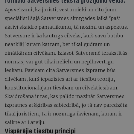
formālu Satversmes teksta grozījumu veidā.
Apsveicami, ka juristi, vēsturnieki un citu jomu
speciālisti šajā Satversmes simtgades laikā īpaši
aktīvi skaidro pamatlikumu, tā nozīmi un aspektus.
Satversme ir kā kautrīgs cilvēks, kurš savu būtību
neatklāj kuram katram, bet tikai gudram un
zinātkāram cilvēkam. Izlasot Satversmē ierakstītās
normas, var gūt tikai nelielu un nepilnvērtīgu
ieskatu. Pavisam cita Satversmes izpratne būs
cilvēkam, kurš iepazīsies arī ar tiesību teoriju,
konstitucionālajām tiesībām un cilvēktiesībām.
Skaidrošana ir tas, kas palīdz mazināt Satversmes
izpratnes atšķirības sabiedrībā, jo tā nav paredzēta
tikai juristiem, tā ir nozīmīga ikvienam, kuram ir
saikne ar Latviju.
Vispārējie tiesību principi