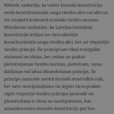
Kādreiz uzskatīja, ka valsts formālo konstitūciju
veido konstitucionāla ranga tiesību akts vai akti un
tur ierakstītās konstitucionālo tiesību normas.
Mūsdienās uzskatām, ka Latvijas formālajā
konstitūcijā ietilpst ne vien rakstītie
konstitucionāla ranga tiesību akti, bet arī vispārējie
tiesību principi. Šie principi nav tikai svarīgākie
atzinumi un idejas, bet reālas un praksē
piemērojamas tiesību normas, piemēram, varas
dalīšanas vai labas likumdošanas princips. Šo
principu jaunrade notiek formāli nenoteiktā ceļā,
bet savu nostiprinājumu tie iegūst tiesu praksē,
tāpēc vispārējo tiesību principu jaunrade un
piemērošana ir viens no noslēpumiem, kas
atjaunina mūsu formālo konstitūciju pat bez