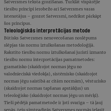
Satversmes teksta grozīšanas. Turklāt vispārējie
tiesību principi ierobežo arī Satversmes varas
īstenotājus – grozot Satversmi, nedrīkst pārkāpt
šos principus.
Teleoloģiskās interpretācijas metode
Būtisks Satversmes nenovecošanas noslēpums
slēpjas tās normu iztulkošanas metodoloģijā.
Rakstīto tiesību normu iztulkošanai juristi izmanto
tiesību normu interpretācijas pamatmetodes:
gramatisko (skaidrojot normas jēgu no
valodnieciskā viedokļa), sistēmisko (skaidrojot
normas jēgu saistībā ar citām normām), vēsturisko
(skaidrojot normas tapšanas apstākļus) un
teleoloģisko (skaidrojot normas jēgu un mērķi).
Tieši pēdējā pamatmetode ir ļoti svarīga – tā ļauj
senās, teju simtgadīgās Satversmes normās ielasīt