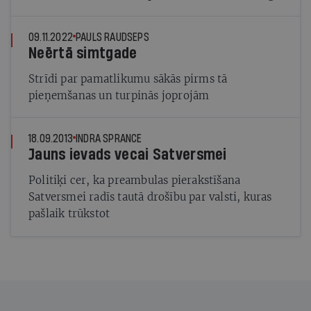
09.11.2022
PAULS RAUDSEPS
Neērtā simtgade
Strīdi par pamatlikumu sākās pirms tā
pieņemšanas un turpinās joprojām
18.09.2013
INDRA SPRANCE
Jauns ievads vecai Satversmei
Politiķi cer, ka preambulas pierakstīšana
Satversmei radīs tautā drošību par valsti, kuras
pašlaik trūkstot