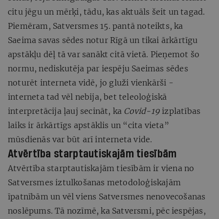
citu jēgu un mērķi, tādu, kas aktuāls šeit un tagad.
Piemēram, Satversmes 15. pantā noteikts, ka
Saeima savas sēdes notur Rīgā un tikai ārkārtīgu
apstākļu dēļ tā var sanākt citā vietā. Pieņemot šo
normu, nediskutēja par iespēju Saeimas sēdes
noturēt interneta vidē, jo gluži vienkārši -
interneta tad vēl nebija, bet teleoloģiskā
interpretācija ļauj secināt, ka
Covid-19
izplatības
laiks ir ārkārtīgs apstāklis un “cita vieta”
mūsdienās var būt arī interneta vide.
Atvērtība starptautiskajām tiesībām
Atvērtība starptautiskajām tiesībām ir viena no
Satversmes iztulkošanas metodoloģiskajām
īpatnībām un vēl viens Satversmes nenovecošanas
noslēpums. Tā nozīmē, ka Satversmi, pēc iespējas,