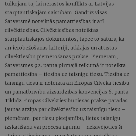
tulkojam tā, lai nerastos konflikts ar Latvijas
starptautiskajām saistībām. Gandrīz visas
Satversmē noteiktās pamattiesības ir arī
cilvēktiesības. Cilvēktiesības noteiktas
starptautiskajos dokumentos, tāpēc to saturs, kā
arī ierobežošanas kritēriji, atklājas un attīstās
cilvēktiesību piemērošanas praksē. Piemēram,
Satversmes 92. panta pirmajā teikumā ir noteikta
pamattiesība – tiesība uz taisnīgu tiesu. Tiesība uz
taisnīgu tiesu ir noteikta arī Eiropas Cilvēka tiesību
un pamatbrīvību aizsardzības konvencijas 6. pantā.
Tiklīdz Eiropas Cilvēktiesību tiesas praksē parādās
jaunas atziņa par cilvēktiesību uz taisnīgu tiesu –
piemēram, par tiesu pieejamību, lietas taisnīgu
izskatīšanu vai procesa ilgumu – nekavējoties šī
atziņa attiecināma arī uz Satversmē noteiktās