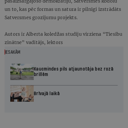
pašaizsargājošo demokrātiju, Satversmes kodolu
un to, kas pēc formas un satura ir pilnīgi izstrādāts
Satversmes grozījumu projekts.
Autors ir Alberta koledžas studiju virziena “Tiesību
zinātne” vadītājs, lektors
IESAKĀM
Kaucmindes pils atjaunotāja bez rozā
brillēm
Brīvajā laikā