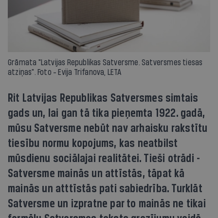
Grāmata "Latvijas Republikas Satversme. Satversmes tiesas
atziņas". Foto - Evija Trifanova, LETA
Rit Latvijas Republikas Satversmes simtais
gads un, lai gan tā tika pieņemta 1922. gadā,
mūsu Satversme nebūt nav arhaisku rakstītu
tiesību normu kopojums, kas neatbilst
mūsdienu sociālajai realitātei. Tieši otrādi -
Satversme mainās un attīstās, tāpat kā
mainās un atttīstās pati sabiedrība. Turklāt
Satversme un izpratne par to mainās ne tikai