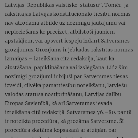
Latvijas Republikas valstisko statusu”. Tomēr, ja
rakstītajās Latvijas konstitucionālo tiesību normās
nav atrodama atbilde uz nozīmīgu jautājumu vai
nepieciešams ko precizēt, atbilstoši jauniem
apstākļiem, var apsvērt iespēju izdarīt Satversmes
grozījumus. Grozījums ir jebkādas rakstītās normas
izmaiņas – izteikšana citā redakcijā, kaut kā
aizstāšana, papildināšana vai izslēgšana. Līdz šim
nozīmīgi grozījumi ir bijuši par Satversmes tiesas
izveidi, cilvēka pamattiesību noteikšanu, latviešu
valodas statusa nostiprināšanu, Latvijas dalību
Eiropas Savienībā, kā arī Satversmes ievada
izteikšana citā redakcijā. Satversmes 76.–80. pantā
ir noteikta procedūra, kā grozāma Satversme. Šī
procedūra skatāma kopsakarā ar atziņām par