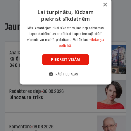
×
Lai turpinātu, lūdzam
piekrist sīkdatnēm
Jaunākajā žurnālā
Mēs izmantojam tikai sīkdatnes, kas nepieciešamas
lapas darbībai un analītikai. Lapas kreisajā stūrī
sīkdatņu
vienmēr var mainīt piekrišanu. Vairāk lasi
politikā.
Analīze
06.08.2026.
Kā Šlesera partija palika nesodīta par
PIEKRIST VISĀM
340 000 vērtu reklāmas kampaņu
RĀDĪT DETAĻAS
Redaktores sleja
06.08.2026.
Dinozaura triks
Komentārs
06.08.2026.