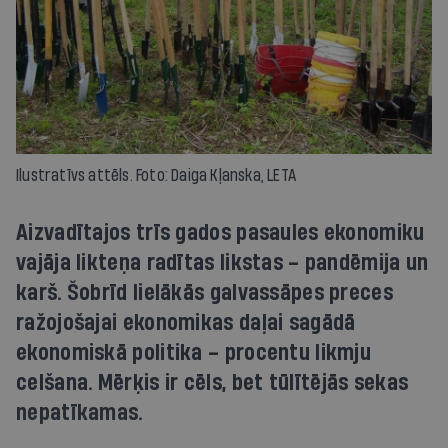
Ilustratīvs attēls. Foto: Daiga Kļanska, LETA
Aizvadītajos trīs gados pasaules ekonomiku
vajāja likteņa radītas likstas – pandēmija un
karš. Šobrīd lielākās galvassāpes preces
ražojošajai ekonomikas daļai sagādā
ekonomiskā politika – procentu likmju
celšana. Mērķis ir cēls, bet tūlītējās sekas
nepatīkamas.