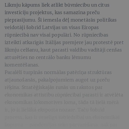
Likmju kāpums liek atlikt būvniecību un citus
investīciju projektus, kas samazina preču
pieprasījumu. Šī iemesla dēļ monetārās politikas
veidotāji šobrīd Latvijas un visas Eiropas
rūpniecībā nav visai populāri. No rūpniecības
izteikti atkarīgās Itālijas premjere jau protestē pret
likmju celšanu, kaut parasti valdību vadītāji cenšas
atturēties no centrālo banku lēmumu
komentēšanas.
Paralēli turpinās normālas patēriņa struktūras
atjaunošanās, pakalpojumiem augot uz preču
rēķina. Stratēģiskajās runās un rakstos par
ekonomikas attīstību rūpniecībai parasti ir atvēlēta
ekonomikas lokomotīves loma, tāda tā lielā mērā
ir, jo ir lielākā eksporta nozare. Taču šobrīd
process, kas ir veselīgs sabiedrībai un ekonomikai
kopumā – pandēmijas seku pārvarēšana, nāk par