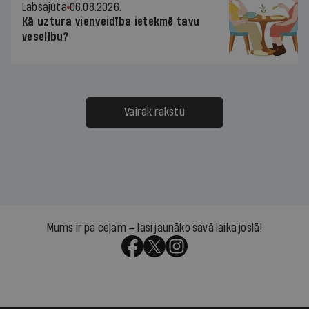
Labsajūta
06.08.2026.
Kā uztura vienveidība ietekmē tavu
veselību?
Vairāk rakstu
Mums ir pa ceļam — lasi jaunāko savā laika joslā!