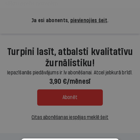
sliktu preču nozarēm.
Ja esi abonents,
pievienojies šeit
.
Turpini lasīt, atbalsti kvalitatīvu
žurnālistiku!
Iepazīšanās piedāvājums ir.lv abonēšanai. Atcel jebkurā brīdī.
3,90 €/mēnesī
Abonēt
Citas abonēšanas iespējas meklē šeit