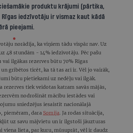
ieciešamākie produktu krājumi (pārtika,
ai Rīgas iedzīvotāju ir vismaz kaut kādā
rā pieejami.
otāju norādīja, ka viņiem tādu vispār nav. Uz
uz 48 stundām - 14% iedzīvotāju. Pēc pašu
u vai ilgākas rezerves būtu 70% Rīgas
 un gribētos ticēt, ka tā tas arī ir. Vēl jo vairāk,
umi būtu pietiekami uz nedēļu vai ilgāk.
a rezerves tiek veidotas katram savās mājās,
 rezervēm nodrošināt mācību iestādes vai
ojumu sniedzējus iesaistīt nacionālajā
to, piemēram, dara
Somija
. Ja rodas situācija,
ļūt uz savu mājvietu un ir ilgstoši jāuzturas
kai viena lieta, par kuru, mūsuprāt, vēl ir daudz