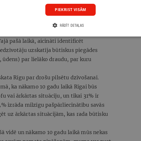
umā, ja ieslēdzas trauksmes sirēnas vai
PIEKRIST VISĀM
rīcība ir ieslēgt publiskos medijus un
a būtu traucēta elektropadeve, katastrofāli
RĀDĪT DETAĻAS
āju ir ar baterijām darbināms AM/FM radio, ko
jā pašā laikā, aicināti identificēt
dzīvotāju uzskatīja būtiskus piegādes
 ūdens) par lielāko draudu, par kuru
kata Rīgu par drošu pilsētu dzīvošanai.
mā, ka nākamo 10 gadu laikā Rīgai būs
u vai ārkārtas situāciju, un tikai 31% ir
64% izrāda milzīgu pašpārliecinātību savās
ēt uz ārkārtas situācijām, kas rada būtisku
šā vidē un nākamo 10 gadu laikā mūs nekas