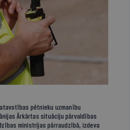
agatavotības pētnieku uzmanību
Dānijas Ārkārtas situāciju pārvaldības
dzības ministrijas pārraudzībā, izdeva