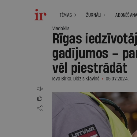
TĒMAS
ŽURNĀLI
ABONĒŠAN
Viedoklis
Rīgas iedzīvotā
gadījumos – par
vēl piestrādāt
Ieva Birka, Didzis Kļaviņš
05.07.2024.