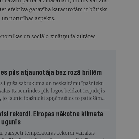
par savām pamata zināšanām, mums var zust
Bet efektīva gatavība katastrofām ir būtisks
s un noturības aspekts.
konomikas un sociālo zinātņu fakultātes
s pils atjaunotāja bez rozā brillēm
s ilguša sabrukuma un neskaitāmu īpašnieku
ālās Kaucmindes pils logos beidzot iespīdējis
s, jo jaunie īpašnieki apņēmušies to patiešām
visi rekordi. Eiropas nākotne klimata
 ugunīs
 ir pārspēti temperatūras rekordi vairākās