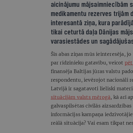
aicinājumu mājsaimniecībām s
medikamentu rezerves trijām 
interesantā ziņa, kura parādīj
tikai ceturtā daļa Dānijas māj
varasiestādes un sagādājušas
Šīs abas ziņas mūs ieinteresēja, j
par rīdzinieku gatavību, veicot
pēt
finansēja Baltijas jūras valstu pad
respondentu, ievērojot nacionāli 
Latvijā ir sagatavoti lieliski mate
situācijām valsts mērogā
, kā arī 
galvaspilsētas civilās aizsardzības 
informācijas kampaņa iedzīvotāji
reālā situācija? Vai esam tikpat ne