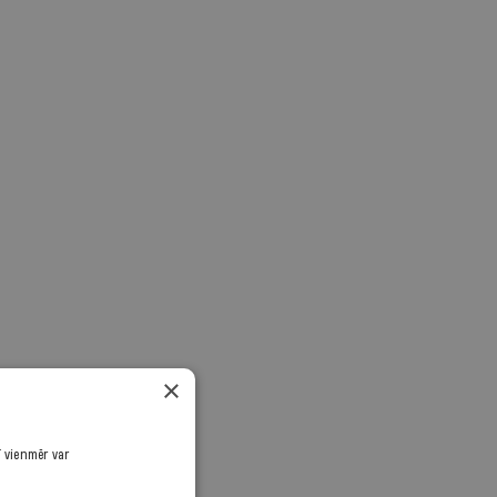
×
ī vienmēr var