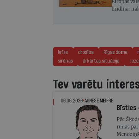
Eiropas val
brīdina: nā
krīze
drošība
Rīgas dome
sirēnas
ārkārtas situācija
reze
Tev varētu intere
06.08.2026
AGNESE MEIERE
Bīsties
Pēc Škoda
runas par
Mendziņš 