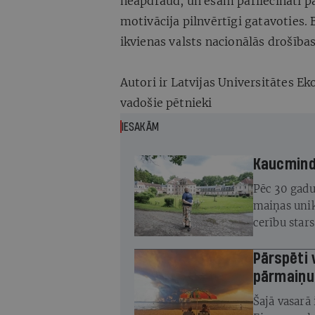
neapdraud, un esam pārliecināti 
motivācija pilnvērtīgi gatavoties. 
ikvienas valsts nacionālās drošība
Autori ir Latvijas Universitātes E
vadošie pētnieki
IESAKĀM
Kaucminde
Pēc 30 gadu
maiņas unik
cerību star
atjaunot
Pārspēti 
pārmaiņu
Šajā vasarā