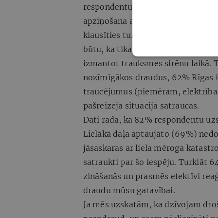
respondentu zināja, ko darīt gadīj
apziņošana ar skaļruņiem. Pareizā 
klausīties turpmāko informāciju. J
būtu, ka tikai 24% Rīgas iedzīvot
izmantot trauksmes sirēnu laikā. Ta
nozīmīgākos draudus, 62% Rīgas ie
traucējumus (piemēram, elektrība,
pašreizējā situācijā satraucas.
Dati rāda, ka 82% respondentu uzs
Lielākā daļa aptaujāto (69%) nedo
jāsaskaras ar liela mēroga katastrof
satraukti par šo iespēju. Turklāt 
zināšanās un prasmēs efektīvi reaģ
draudu mūsu gatavībai.
Ja mēs uzskatām, ka dzīvojam dro