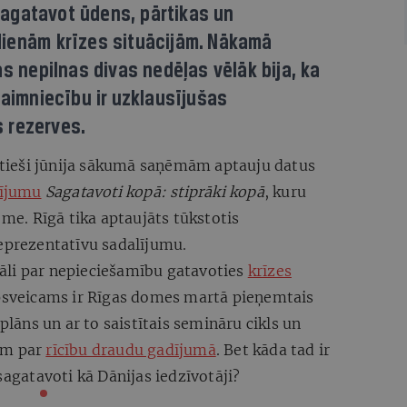
agatavot ūdens, pārtikas un
dienām krīzes situācijām. Nākamā
ās nepilnas divas nedēļas vēlāk bija, ka
saimniecību ir uzklausījušas
 rezerves.
o tieši jūnija sākumā saņēmām aptauju datus
ījumu
Sagatavoti kopā: stiprāki kopā
, kuru
ome. Rīgā tika aptaujāts tūkstotis
reprezentatīvu sadalījumu.
riāli par nepieciešamību gatavoties
krīzes
apsveicams ir Rīgas domes martā pieņemtais
plāns un ar to saistītais semināru cikls un
em par
rīcību draudu gadījumā
. Bet kāda tad ir
sagatavoti kā Dānijas iedzīvotāji?