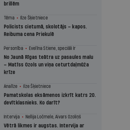
brillēm
Tēma
Ilze Šķietniece
Policists cietumā, skolotājs – kapos.
Reibuma cena Priekulē
Personība
Evelīna Stiene, speciāli Ir
No Jaunā Rīgas teātra uz pasaules malu
– Matīss Ozols un viņa ceturtdaļmūža
krīze
Analīze
Ilze Šķietniece
Pamatskolas eksāmenos izkrīt katrs 20.
devītklasnieks. Ko darīt?
Intervija
Nellija Ločmele, Aivars Ozoliņš
Vētrā likmes ir augstas. Intervija ar