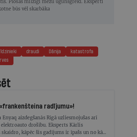
stīs. Plosās milzīgi mežu ugunsgrēki. Eksperti
kotne būs vēl skarbāka
rīdzinieki
draudi
Dānija
katastrofa
rves
sēt
 «frankenšteina radījumu»!
 Enyaq aizdegšanās Rīgā uzliesmojušas arī
 elektroauto drošību. Eksperts Kārlis
skaidro, kāpēc šis gadījums ir īpašs un no kā