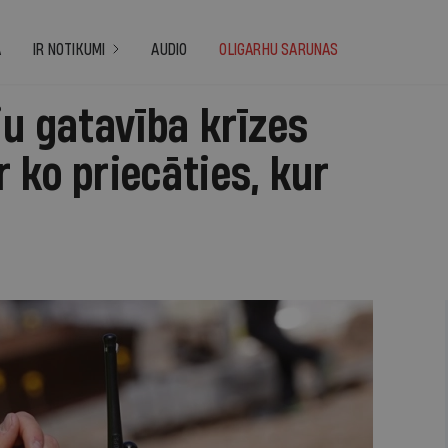
A
IR NOTIKUMI
AUDIO
OLIGARHU SARUNAS
ju gatavība krīzes
 ko priecāties, kur