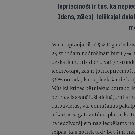
Iepriecinoši ir tas, ka nep
ūdens, zāles) lielākajai daļ
mē
Mūsu aptaujā tikai 5% Rīgas iedzīv
24 stundām nodrošināti būtu 7%, 
uzskatiem, trīs dienu vai 72 stund
iedzīvotāju, kas ir ļoti iepriecinoši,
46% norāda, ka nepieciešamie krāj
Mūs kā krīzes pētniekus uztrauc, k
bet nav izskanējuši aicinājumi ar
darbavietas, vai ēdināšanas pakalp
ārkārtas sagatavotības plānā, kā 
ka iedzīvotājiem nav iespējams nok
telpās, kas notiek tad? Bet šī ir ti