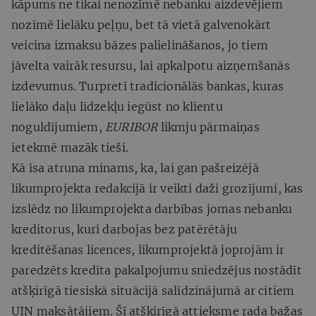
kāpums ne tikai nenozīmē nebanku aizdevējiem
nozīmē lielāku peļņu, bet tā vietā galvenokārt
veicina izmaksu bāzes palielināšanos, jo tiem
jāvelta vairāk resursu, lai apkalpotu aizņemšanās
izdevumus. Turpretī tradicionālās bankas, kuras
lielāko daļu līdzekļu iegūst no klientu
noguldījumiem,
EURIBOR
likmju pārmaiņas
ietekmē mazāk tieši.
Kā īsa atruna minams, ka, lai gan pašreizējā
likumprojekta redakcijā ir veikti daži grozījumi, kas
izslēdz no likumprojekta darbības jomas nebanku
kreditorus, kuri darbojas bez patērētāju
kreditēšanas licences, likumprojektā joprojām ir
paredzēts kredīta pakalpojumu sniedzējus nostādīt
atšķirīgā tiesiskā situācijā salīdzinājumā ar citiem
UIN maksātājiem. Šī atšķirīgā attieksme rada bažas