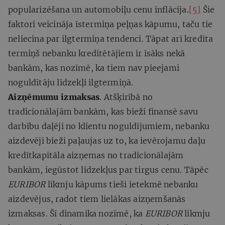
popularizēšana un automobiļu cenu inflācija.
[5]
Šie
faktori veicināja īstermiņa peļņas kāpumu, taču tie
neliecina par ilgtermiņa tendenci. Tāpat arī kredīta
termiņš nebanku kreditētājiem ir īsāks nekā
bankām, kas nozīmē, ka tiem nav pieejami
noguldītāju līdzekļi ilgtermiņā.
Aizņēmumu izmaksas
. Atšķirībā no
tradicionālajām bankām, kas bieži finansē savu
darbību daļēji no klientu noguldījumiem, nebanku
aizdevēji bieži paļaujas uz to, ka ievērojamu daļu
kredītkapitāla aizņemas no tradicionālajām
bankām, iegūstot līdzekļus par tirgus cenu. Tāpēc
EURIBOR
likmju kāpums tieši ietekmē nebanku
aizdevējus, radot tiem lielākas aizņemšanās
izmaksas. Šī dinamika nozīmē, ka
EURIBOR
likmju