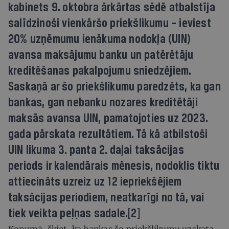
kabinets 9. oktobra ārkārtas sēdē atbalstīja
salīdzinoši vienkāršo priekšlikumu – ieviest
20% uzņēmumu ienākuma nodokļa (UIN)
avansa maksājumu banku un patērētāju
kreditēšanas pakalpojumu sniedzējiem.
Saskaņā ar šo priekšlikumu paredzēts, ka gan
bankas, gan nebanku nozares kreditētāji
maksās avansa UIN, pamatojoties uz 2023.
gada pārskata rezultātiem. Tā kā atbilstoši
UIN likuma 3. panta 2. daļai taksācijas
periods ir kalendārais mēnesis, nodoklis tiktu
attiecināts uzreiz uz 12 iepriekšējiem
taksācijas periodiem, neatkarīgi no tā, vai
tiek veikta peļņas sadale.[2]
Kopumā, šķiet, ka bankas šo priekšlikumu uzskata