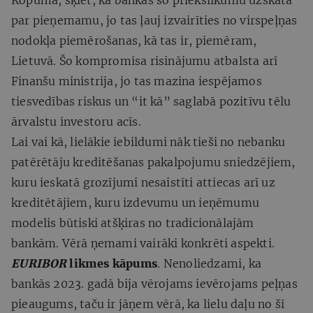
par pieņemamu, jo tas ļauj izvairīties no virspeļņas
nodokļa piemērošanas, kā tas ir, piemēram,
Lietuvā. Šo kompromisa risinājumu atbalsta arī
Finanšu ministrija, jo tas mazina iespējamos
tiesvedības riskus un “it kā” saglabā pozitīvu tēlu
ārvalstu investoru acīs.
Lai vai kā, lielākie iebildumi nāk tieši no nebanku
patērētāju kreditēšanas pakalpojumu sniedzējiem,
kuru ieskatā grozījumi nesaistīti attiecas arī uz
kreditētājiem, kuru izdevumu un ieņēmumu
modelis būtiski atšķiras no tradicionālajām
bankām. Vērā ņemami vairāki konkrēti aspekti.
EURIBOR
likmes kāpums
. Nenoliedzami, ka
bankās 2023. gadā bija vērojams ievērojams peļņas
pieaugums, taču ir jāņem vērā, ka lielu daļu no šī