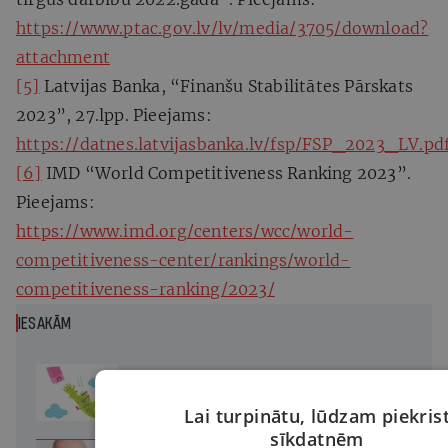
https://www.ptac.gov.lv/lv/media/3705/download?
attachment
[5]
Latvijas Banka, “Finanšu Stabilitātes Pārskats
2023”, 27.lpp. Pieejams:
https://datnes.latvijasbanka.lv/fsp/FSP_2023_LV.pd
[6]
IMD “World Competitiveness Ranking 2023”.
Pieejams:
https://www.imd.org/centers/wcc/world-
competitiveness-center/rankings/world-
competitiveness-ranking/2023/
IESAKĀM
Vai «airBaltic» izvairīsies no defolta?
Lai turpinātu, lūdzam piekris
sīkdatnēm