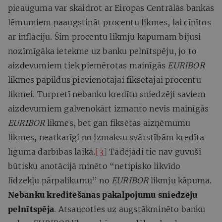
pieauguma var skaidrot ar Eiropas Centrālās bankas
lēmumiem paaugstināt procentu likmes, lai cīnītos
ar inflāciju. Šim procentu likmju kāpumam bijusi
nozīmīgāka ietekme uz banku pelnītspēju, jo to
aizdevumiem tiek piemērotas mainīgās
EURIBOR
likmes papildus pievienotajai fiksētajai procentu
likmei. Turpretī nebanku kredītu sniedzēji saviem
aizdevumiem galvenokārt izmanto nevis mainīgās
EURIBOR
likmes, bet gan fiksētas aizņēmumu
likmes, neatkarīgi no izmaksu svārstībām kredīta
līguma darbības laikā.
[3]
Tādējādi tie nav guvuši
būtisku anotācijā minēto “netipisko likvīdo
līdzekļu pārpalikumu” no
EURIBOR
likmju kāpuma.
Nebanku kreditēšanas pakalpojumu sniedzēju
pelnītspēja
. Atsaucoties uz augstākminēto banku