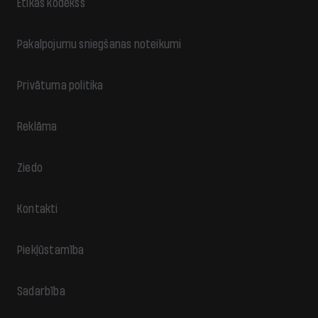
Ētikas kodekss
Pakalpojumu sniegšanas noteikumi
Privātuma politika
Reklāma
Ziedo
Kontakti
Piekļūstamība
Sadarbība