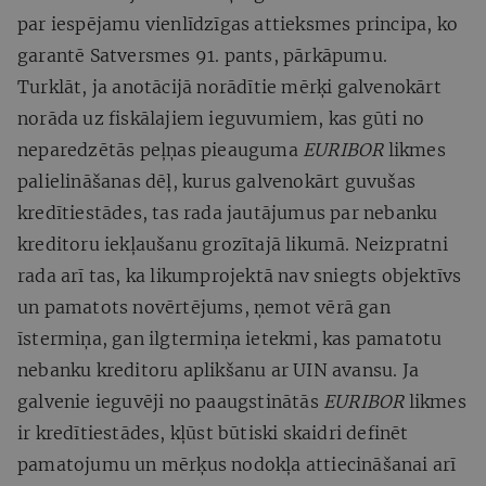
par iespējamu vienlīdzīgas attieksmes principa, ko
garantē Satversmes 91. pants, pārkāpumu.
Turklāt, ja anotācijā norādītie mērķi galvenokārt
norāda uz fiskālajiem ieguvumiem, kas gūti no
neparedzētās peļņas pieauguma
EURIBOR
likmes
palielināšanas dēļ, kurus galvenokārt guvušas
kredītiestādes, tas rada jautājumus par nebanku
kreditoru iekļaušanu grozītajā likumā. Neizpratni
rada arī tas, ka likumprojektā nav sniegts objektīvs
un pamatots novērtējums, ņemot vērā gan
īstermiņa, gan ilgtermiņa ietekmi, kas pamatotu
nebanku kreditoru aplikšanu ar UIN avansu. Ja
galvenie ieguvēji no paaugstinātās
EURIBOR
likmes
ir kredītiestādes, kļūst būtiski skaidri definēt
pamatojumu un mērķus nodokļa attiecināšanai arī