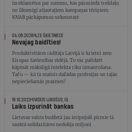
izreklamētos par summu, kas pārsniedz trešdaļu
no likumīgi atļautajiem kampaņas tēriņiem.
KNAB pārkāpumus nekonstatē
04.08.2026
ILZE ŠĶIETNIECE
Nevajag baidīties!
Produktivitātes rādītājs Latvijā ir krietni zem
Eiropas Savienības vidējā. To var palīdzēt
kāpināt mākslīgā intelekta rīku izmantošana.
Taču — kā tā mainīs dažādas profesijas un tajās
nepieciešamās prasmes?
18.10.2023
OVIDIJS LUKOŠUS, IQ
Laiks izpurināt bankas
Lietuvas valsts budžetā jau ieripojuši pirmie tā
sauktā solidaritātes nodokļa miljoni