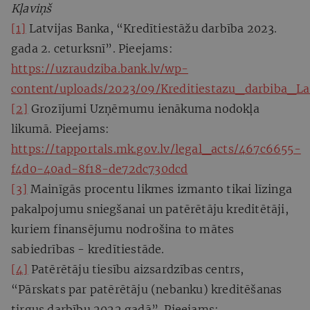
Kļaviņš
[1]
Latvijas Banka, “Kredītiestāžu darbība 2023.
gada 2. ceturksnī”. Pieejams:
https://uzraudziba.bank.lv/wp-
content/uploads/2023/09/Kreditiestazu_darbiba_La
[2]
Grozījumi Uzņēmumu ienākuma nodokļa
likumā. Pieejams:
https://tapportals.mk.gov.lv/legal_acts/467c6655-
f4d0-40ad-8f18-de72dc730dcd
[3]
Mainīgās procentu likmes izmanto tikai līzinga
pakalpojumu sniegšanai un patērētāju kreditētāji,
kuriem finansējumu nodrošina to mātes
sabiedrības - kredītiestāde.
[4]
Patērētāju tiesību aizsardzības centrs,
“Pārskats par patērētāju (nebanku) kreditēšanas
tirgus darbību 2022.gadā”. Pieejams: