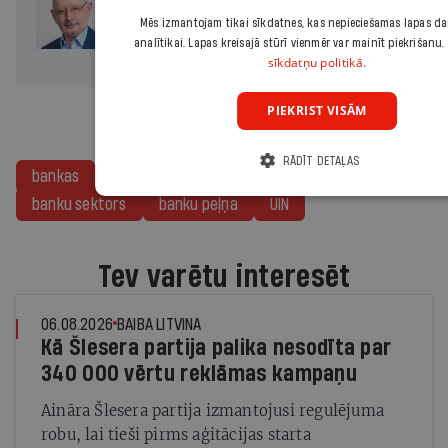
Divas koalīcijas
Mēs izmantojam tikai sīkdatnes, kas nepieciešamas lapas da
analītikai. Lapas kreisajā stūrī vienmēr var mainīt piekrišanu. 
sīkdatņu politikā.
PIEKRIST VISĀM
RĀDĪT DETAĻAS
bankas
konkurētspēja
Euribor
aizņēmums
banku sektors
banku peļņa
UIN
Tev varētu interesēt
06.08.2026
BAIBA LITVINA
Kā Šlesera partija palika nesodīta par
340 000 vērtu reklāmas kampaņu
Aināra Šlesera partija izmantojusi regulējuma
robu, lai tieši pirms aģitācijas starta