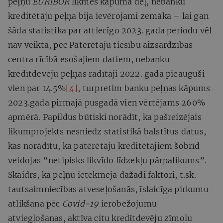
peļņu
EURIBOR
likmes kāpuma dēļ, nebanku
kreditētāju peļņa bija ievērojami zemāka – lai gan
šāda statistika par attiecīgo 2023. gada periodu vēl
nav veikta, pēc Patērētāju tiesību aizsardzības
centra rīcībā esošajiem datiem, nebanku
kredītdevēju peļņas rādītāji 2022. gadā pieauguši
vien par 14.5%
[4]
, turpretim banku peļņas kāpums
2023.gada pirmajā pusgadā vien vērtējams 260%
apmērā. Papildus būtiski norādīt, ka pašreizējais
likumprojekts nesniedz statistikā balstītus datus,
kas norādītu, ka patērētāju kreditētājiem šobrīd
veidojas “netipisks likvīdo līdzekļu pārpalikums”.
Skaidrs, ka peļņu ietekmēja dažādi faktori, t.sk.
tautsaimniecības atveseļošanās, īslaicīga pirkumu
atlikšana pēc
Covid-19
ierobežojumu
atvieglošanas, aktīva citu kredītdevēju zīmolu