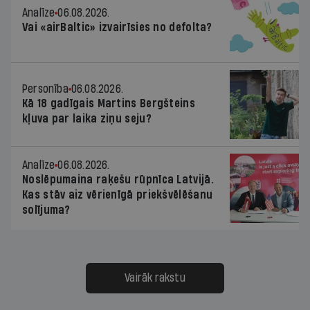
Analīze
06.08.2026.
Vai «airBaltic» izvairīsies no defolta?
Personība
06.08.2026.
Kā 18 gadīgais Martins Bergšteins
kļuva par laika ziņu seju?
Analīze
06.08.2026.
Noslēpumaina raķešu rūpnīca Latvijā.
Kas stāv aiz vērienīgā priekšvēlēšanu
solījuma?
Vairāk rakstu