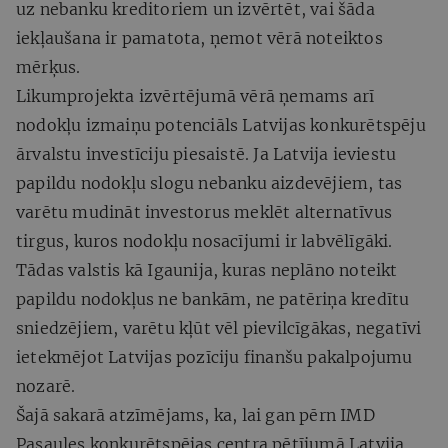
uz nebanku kreditoriem un izvērtēt, vai šāda
iekļaušana ir pamatota, ņemot vērā noteiktos
mērķus.
Likumprojekta izvērtējumā vērā ņemams arī
nodokļu izmaiņu potenciāls Latvijas konkurētspēju
ārvalstu investīciju piesaistē. Ja Latvija ieviestu
papildu nodokļu slogu nebanku aizdevējiem, tas
varētu mudināt investorus meklēt alternatīvus
tirgus, kuros nodokļu nosacījumi ir labvēlīgāki.
Tādas valstis kā Igaunija, kuras neplāno noteikt
papildu nodokļus ne bankām, ne patēriņa kredītu
sniedzējiem, varētu kļūt vēl pievilcīgākas, negatīvi
ietekmējot Latvijas pozīciju finanšu pakalpojumu
nozarē.
Šajā sakarā atzīmējams, ka, lai gan pērn IMD
Pasaules konkurētspējas centra pētījumā Latvija