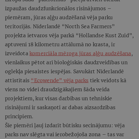
izpaužas daudzfunkcionālos risinājumos –
piemēram, jūras aļģu audzēšanā vēja parku
teritorijās. Nīderlandē “North Sea Farmers”
projekta ietvaros vēja parkā “Hollandse Kust Zuid”,
aptuveni 18 kilometru attālumā no krasta, ir
izveidota
komerciāla mēroga jūras aļģu audzēšana
,
vienlaikus pētot arī bioloģiskās daudzveidības un
oglekļa piesaistes iespējas. Savukārt Nīderlandē
attīstītais
“Ecowende” vēja parks
tiek veidots kā
viens no videi draudzīgākajiem šāda veida
projektiem, kur visas darbības un tehniskie
risinājumi ir saskaņoti ar dabas aizsardzības
principiem.
Šie piemēri ļauj izdarīt būtisku secinājumu: vēja
parks nav slēgta vai ierobežojoša zona – tas var