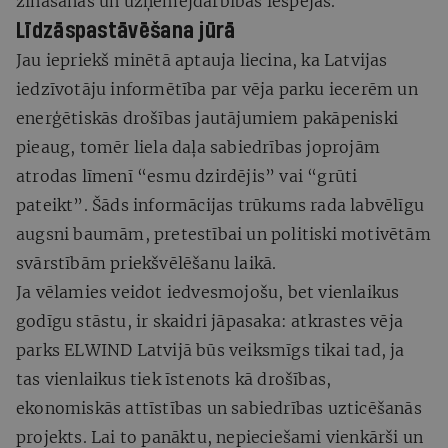
zināšanas un uzņēmējdarbības iespējas.
Līdzāspastāvēšana jūrā
Jau iepriekš minētā aptauja liecina, ka Latvijas
iedzīvotāju informētība par vēja parku iecerēm un
enerģētiskās drošības jautājumiem pakāpeniski
pieaug, tomēr liela daļa sabiedrības joprojām
atrodas līmenī “esmu dzirdējis” vai “grūti
pateikt”. Šāds informācijas trūkums rada labvēlīgu
augsni baumām, pretestībai un politiski motivētām
svārstībām priekšvēlēšanu laikā.
Ja vēlamies veidot iedvesmojošu, bet vienlaikus
godīgu stāstu, ir skaidri jāpasaka: atkrastes vēja
parks ELWIND Latvijā būs veiksmīgs tikai tad, ja
tas vienlaikus tiek īstenots kā drošības,
ekonomiskās attīstības un sabiedrības uzticēšanās
projekts. Lai to panāktu, nepieciešami vienkārši un