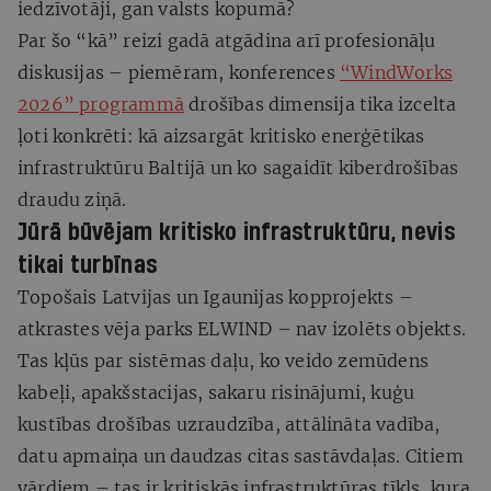
iedzīvotāji, gan valsts kopumā?
Par šo “kā” reizi gadā atgādina arī profesionāļu
diskusijas – piemēram, konferences
“WindWorks
2026” programmā
drošības dimensija tika izcelta
ļoti konkrēti: kā aizsargāt kritisko enerģētikas
infrastruktūru Baltijā un ko sagaidīt kiberdrošības
draudu ziņā.
Jūrā būvējam kritisko infrastruktūru, nevis
tikai turbīnas
Topošais Latvijas un Igaunijas kopprojekts –
atkrastes vēja parks ELWIND – nav izolēts objekts.
Tas kļūs par sistēmas daļu, ko veido zemūdens
kabeļi, apakšstacijas, sakaru risinājumi, kuģu
kustības drošības uzraudzība, attālināta vadība,
datu apmaiņa un daudzas citas sastāvdaļas. Citiem
vārdiem – tas ir kritiskās infrastruktūras tīkls, kura