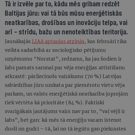
Tā ir izvēle par to, kādu mēs gribam redzēt
Baltijas jūru: vai tā būs mūsu enerģētiskās
neatkarības, drošības un inovāciju telpa, vai
arī – strīdu, bažu un nenoteiktības teritorija.
Jaunākajās
LIAA aptaujas atziņās
, kas februārī tika
veikta sadarbībā ar socioloģisko pētījumu
uzņēmumu “Norstat”, redzams, ka jau šodien ir
labs pamats sarunai par vēja enerģijas attīstīšanu
atkrastē: pārliecinošs vairākums (70 %) Latvijas
sabiedrības jūru uzskata par piemērotu vietu vēja
parkam, un valsts enerģētiskā neatkarība joprojām
tiek vērtēta kā prioritāte (84 %). Faktiski
svarīgākais jautājums vairs nav par to, “vai vējš ir
labs”, bet gan: kā mēs tā enerģiju varam īstenot
droši un gudri – tā, lai no tā iegūtu gan piekrastes