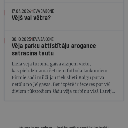
17.04.2024
IEVA JAKONE
Vējš vai vētra?
30.10.2025
IEVA JAKONE
Vēja parku attīstītāju arogance
satracina tautu
Lielā vēja turbīna gaisā aizņem vietu,
kas pielīdzināma četriem futbola laukumiem.
Pirmie šādi milži jau tiek slieti Kaigu purvā
netālu no Jelgavas. Bet izpētē ir ieceres par vēl
diviem tūkstošiem šādu vēja turbīnu visā Latvijā.
Cik no tām patiešām varētu tikt uzbūvētas?