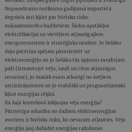
Neparedzamu notikumu gadījumā importētā
degviela ātri kļūst par būtisku risku
mājsaimniecību budžetiem. Šādos apstākļos
elektrifikācijai un vietējiem atjaunīgajiem
energoresursiem ir stratēģiska nozīme. Jo lielāku
daļu patēriņa spējam pārorientēt uz
elektroenerģiju un jo lielāku tās apjomu saražojam
paši (izmantojot vēju, sauli un citus atjaunīgos
resursus), jo mazāk esam atkarīgi no ārējiem
satricinājumiem un jo stabilāki un prognozējamāki
kļūst enerģijas rēķini.
Kā šajā kontekstā iekļaujas vēja enerģija?
Pārmērīga atkarība no dažiem elektroenerģijas
avotiem ir būtisks risks, ko nevaram atļauties. Vēja
enerģija ļauj dažādot enerģijas ražošanas