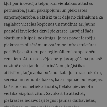
kļūt par inovāciju telpu, kur vienlaikus attīstās
pētniecība, jauni pakalpojumi un piekrastes
uzņēmējdarbība. Faktiski tā ir daļa no risinājuma kā
saglabāt vietējās kopienas un mudināt arī jauno
paaudzi izvēlēties dzīvi piekrastē. Latvijai šāds
skatījums ir īpaši nozīmīgs, jo tas paver iespēju
piekrastes pilsētām un ostām no infrastruktūras
perifērijas pārtapt par reģionāliem kompetenču
centriem. Atkrastes vēja enerģijas apgūšana praksē
nozīmē ostu jaudu stiprināšanu, loģistikas
attīstību, kuģu apkalpošanu, kabeļu infrastruktūru,
servisa un remonta bāzes, kā arī apmācību iespējas.
Ja šis posms netiek attīstīts, lielākā pievienotā
vērtība aizplūst citur. Savukārt to attīstot,
piekrastes iedzīvotāji iegūst jaunas darbavietas,