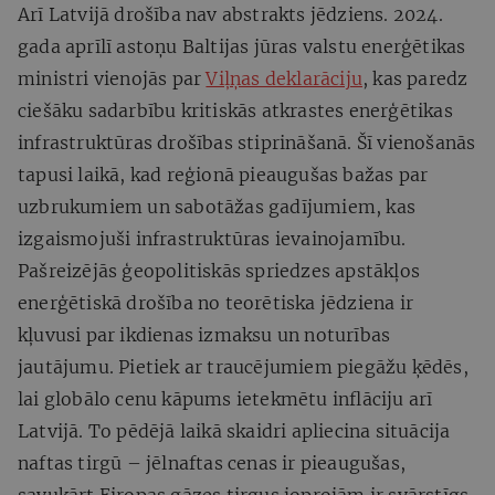
Arī Latvijā drošība nav abstrakts jēdziens. 2024.
gada aprīlī astoņu Baltijas jūras valstu enerģētikas
ministri vienojās par
Viļņas deklarāciju
, kas paredz
ciešāku sadarbību kritiskās atkrastes enerģētikas
infrastruktūras drošības stiprināšanā. Šī vienošanās
tapusi laikā, kad reģionā pieaugušas bažas par
uzbrukumiem un sabotāžas gadījumiem, kas
izgaismojuši infrastruktūras ievainojamību.
Pašreizējās ģeopolitiskās spriedzes apstākļos
enerģētiskā drošība no teorētiska jēdziena ir
kļuvusi par ikdienas izmaksu un noturības
jautājumu. Pietiek ar traucējumiem piegāžu ķēdēs,
lai globālo cenu kāpums ietekmētu inflāciju arī
Latvijā. To pēdējā laikā skaidri apliecina situācija
naftas tirgū – jēlnaftas cenas ir pieaugušas,
savukārt Eiropas gāzes tirgus joprojām ir svārstīgs.