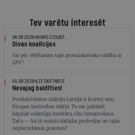
Tev varētu interesēt
06.08.2026
AIVARS OZOLIŅŠ
Divas koalīcijas
Vai pēc vēlēšanām taps promaskaviska valdība ar
LPV?
04.08.2026
ILZE ŠĶIETNIECE
Nevajag baidīties!
Produktivitātes rādītājs Latvijā ir krietni zem
Eiropas Savienības vidējā. To var palīdzēt
kāpināt mākslīgā intelekta rīku izmantošana.
Taču — kā tā mainīs dažādas profesijas un tajās
nepieciešamās prasmes?