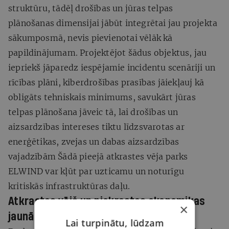
struktūru, tādēļ drošības un jūras telpas
plānošanas dimensijai jābūt integrētai jau projekta
sākumposmā, nevis pievienotai vēlāk kā
papildinājumam. Projektējot šādus objektus, jau
iepriekš jāparedz iespējamie incidentu scenāriji un
rīcības plāni, kiberdrošības prasības jāiekļauj kā
obligāts tehniskais minimums, savukārt jūras
telpas plānošana jāveic tā, lai drošības un
aizsardzības intereses tiktu līdzsvarotas ar
enerģētikas, zvejas un dabas aizsardzības
vajadzībām Šādā pieejā atkrastes vēja parks
ELWIND var kļūt par uzticamu un noturīgu
kritiskās infrastruktūras daļu.
Atkrastes vējš un piekrastes ekonomikas
×
jaunās iespējas
Lai turpinātu, lūdzam