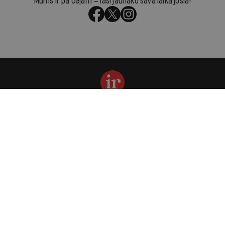
Mums ir pa ceļam — lasi jaunāko savā laika joslā!
Par IR
Manifests
Ētikas kodekss
Pakalpojumu sniegšanas noteikumi