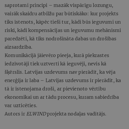
saprotami principi – mazāk vispārīgu lozungu,
vairāk skaidru atbilžu par būtiskāko: kur projekts
tiks īstenots, kāpēc tieši tur, kādi būs ieguvumi un
riski, kādi kompensācijas un ieguvumu mehānismi
paredzēti, kā tiks nodrošināta dabas un drošības
aizsardzība.
Komunikācijā jāievēro pieeja, kurā piekrastes
iedzīvotāji tiek uztverti kā ieguvēji, nevis kā
šķērslis. Latvijas uzdevums nav pierādīt, ka vēja
enerģija ir laba – Latvijas uzdevums ir pierādīt, ka
tā ir īstenojama droši, ar pievienoto vērtību
ekonomikai un ar tādu procesu, kuram sabiedrība
var uzticēties.
Autors ir
ELWIND
projekta nodaļas vadītājs.