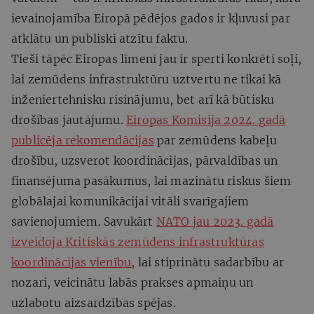
ievainojamība Eiropā pēdējos gados ir kļuvusi par
atklātu un publiski atzītu faktu.
Tieši tāpēc Eiropas līmenī jau ir sperti konkrēti soļi,
lai zemūdens infrastruktūru uztvertu ne tikai kā
inženiertehnisku risinājumu, bet arī kā būtisku
drošības jautājumu.
Eiropas Komisija 2024. gadā
publicēja rekomendācijas
par zemūdens kabeļu
drošību, uzsverot koordinācijas, pārvaldības un
finansējuma pasākumus, lai mazinātu riskus šiem
globālajai komunikācijai vitāli svarīgajiem
savienojumiem. Savukārt
NATO jau 2023. gadā
izveidoja Kritiskās zemūdens infrastruktūras
koordinācijas vienību
, lai stiprinātu sadarbību ar
nozari, veicinātu labās prakses apmaiņu un
uzlabotu aizsardzības spējas.