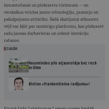
izmantošanai un piekrastes tūrismam – un
vienlaikus veicina jaunu tehnoloģiju, prasmju un
pakalpojumu attīstību. Šādā skatījumā atkrastes
vējš var kļūt par nozīmīgu platformu, kas piekrastē
rada jaunas darbavietas un sekmē inovāciju
rašanos.
IESAKĀM
Kaucmindes pils atjaunotāja bez rozā
brillēm
Bīsties «frankenšteina radījumu»!
Eiropā šāda “platformas” pieeja arvien biežāk