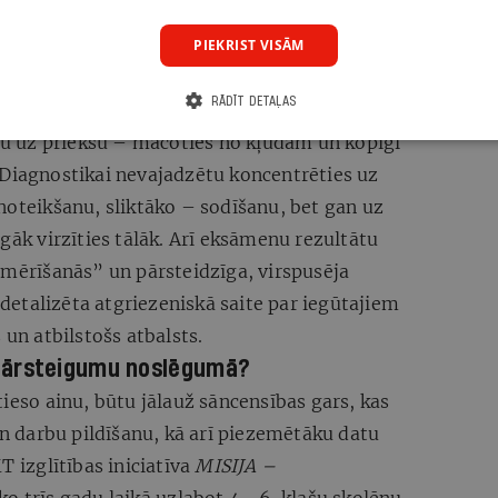
s ir apgūtas, kā arī to, vai un kāds atbalsts
neturpināt šādu bērnu kategorizēšanu un
PIEKRIST VISĀM
s vērtējumus uztvert kā palīdzību labākā
RĀDĪT DETAĻAS
atu uz priekšu – mācoties no kļūdām un kopīgi
 Diagnostikai nevajadzētu koncentrēties uz
noteikšanu, sliktāko – sodīšanu, bet gan uz
gāk virzīties tālāk. Arī eksāmenu rezultātu
“mērīšanās” un pārsteidzīga, virspusēja
, detalizēta atgriezeniskā saite par iegūtajiem
 un atbilstošs atbalsts.
pārsteigumu noslēgumā?
tieso ainu, būtu jālauž sāncensības gars, kas
 darbu pildīšanu, kā arī piezemētāku datu
T izglītības iniciatīva
MISIJA –