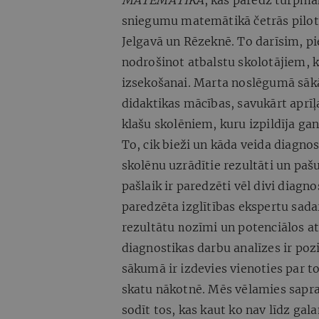
MATEMĀTIKA
, kas paredz turpmāk
sniegumu matemātikā četrās pilotp
Jelgavā un Rēzeknē. To darīsim, pi
nodrošinot atbalstu skolotājiem, k
izsekošanai. Marta noslēgumā sākā
didaktikas mācības, savukārt aprīļ
klašu skolēniem, kuru izpildīja ga
To, cik bieži un kāda veida diagn
skolēnu uzrādītie rezultāti un pašu
pašlaik ir paredzēti vēl divi diagno
paredzēta izglītības ekspertu sada
rezultātu nozīmi un potenciālos a
diagnostikas darbu analīzes ir pozit
sākumā ir izdevies vienoties par t
skatu nākotnē. Mēs vēlamies sapra
sodīt tos, kas kaut ko nav līdz ga