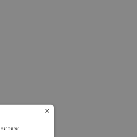
×
ī vienmēr var