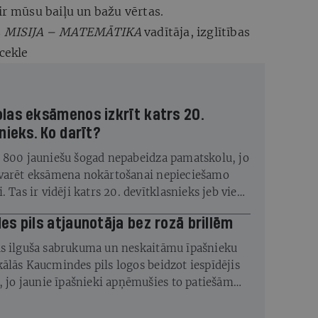
ir mūsu baiļu un bažu vērtas.
s
MISIJA – MATEMĀTIKA
vadītāja, izglītības
cekle
las eksāmenos izkrīt katrs 20.
nieks. Ko darīt?
 800 jauniešu šogad nepabeidza pamatskolu, jo
rvarēt eksāmena nokārtošanai nepieciešamo
. Tas ir vidēji katrs 20. devītklasnieks jeb viens
Iemesli meklējami ne tikai skolā, bet arī ģimenē
s pils atjaunotāja bez rozā brillēm
s ilguša sabrukuma un neskaitāmu īpašnieku
ālās Kaucmindes pils logos beidzot iespīdējis
s, jo jaunie īpašnieki apņēmušies to patiešām