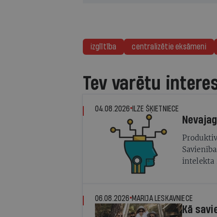
izglītība
centralizētie eksāmeni
Tev varētu intere
04.08.2026
ILZE ŠĶIETNIECE
Produktiv
Savienība
intelekta
dažādas p
06.08.2026
MARIJA LESKAVNIECE
Kā savi