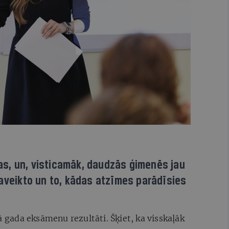
s, un, visticamāk, daudzās ģimenēs jau
paveikto un to, kādas atzīmes parādīsies
ā gada eksāmenu rezultāti. Šķiet, ka visskaļāk