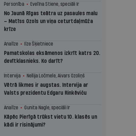
Personība
Evelīna Stiene, speciāli Ir
No Jaunā Rīgas teātra uz pasaules malu
– Matīss Ozols un viņa ceturtdaļmūža
krīze
Analīze
Ilze Šķietniece
Pamatskolas eksāmenos izkrīt katrs 20.
devītklasnieks. Ko darīt?
Intervija
Nellija Ločmele, Aivars Ozoliņš
Vētrā likmes ir augstas. Intervija ar
Valsts prezidentu Edgaru Rinkēviču
Analīze
Gunita Nagle, speciāli Ir
Kāpēc Pierīgā trūkst vietu 10. klasēs un
kādi ir risinājumi?