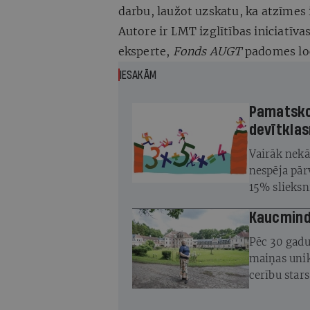
darbu, laužot uzskatu, ka atzīmes 
Autore ir LMT izglītības iniciatīva
eksperte,
Fonds AUGT
padomes lo
IESAKĀM
Pamatsko
devītklas
Vairāk nekā
nespēja pā
15% slieksni
no klases. 
Kaucminde
Pēc 30 gadu
maiņas unik
cerību star
atjaunot