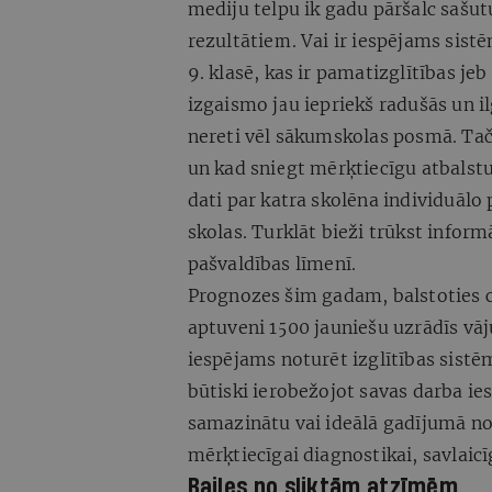
mediju telpu ik gadu pāršalc saš
rezultātiem. Vai ir iespējams sis
9. klasē, kas ir pamatizglītības je
izgaismo jau iepriekš radušās un 
nereti vēl sākumskolas posmā. Taču
un kad sniegt mērķtiecīgu atbalstu
dati par katra skolēna individuālo
skolas. Turklāt bieži trūkst informā
pašvaldības līmenī.
Prognozes šim gadam, balstoties ci
aptuveni 1500 jauniešu uzrādīs vā
iespējams noturēt izglītības sist
būtiski ierobežojot savas darba ie
samazinātu vai ideālā gadījumā no
mērķtiecīgai diagnostikai, savlaicī
Bailes no sliktām atzīmēm