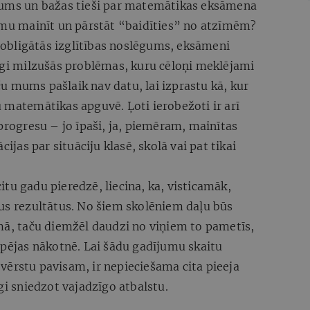
utums un bažas tieši par matemātikas eksāmena
tēmu mainīt un pārstāt “baidīties” no atzīmēm?
b obligātās izglītības noslēgums, eksāmeni
ilgi milzušās problēmas, kuru cēloņi meklējami
 mums pašlaik nav datu, lai izprastu kā, kur
 matemātikas apguvē. Ļoti ierobežoti ir arī
 progresu – jo īpaši, ja, piemēram, mainītas
cijas par situāciju klasē, skolā vai pat tikai
tu gadu pieredzē, liecina, ka, visticamāk,
jus rezultātus. No šiem skolēniem daļu būs
ēmā, taču diemžēl daudzi no viņiem to pametīs,
spējas nākotnē. Lai šādu gadījumu skaitu
vērstu pavisam, ir nepieciešama cita pieeja
gi sniedzot vajadzīgo atbalstu.