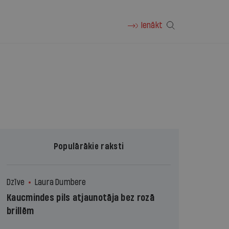
Ienākt
Populārākie raksti
Dzīve
Laura Dumbere
Kaucmindes pils atjaunotāja bez rozā
brillēm