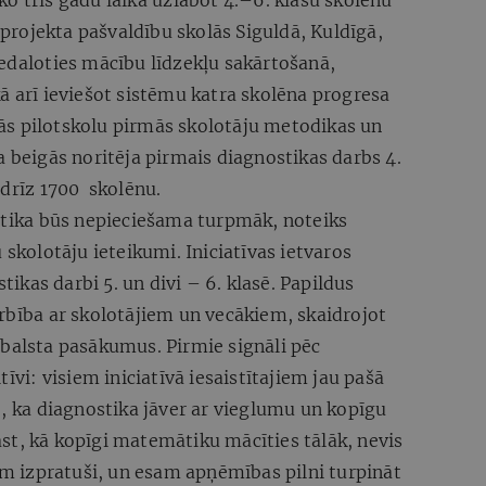
o trīs gadu laikā uzlabot 4.–6. klašu skolēnu
rojekta pašvaldību skolās Siguldā, Kuldīgā,
edaloties mācību līdzekļu sakārtošanā,
ā arī ieviešot sistēmu katra skolēna progresa
s pilotskolu pirmās skolotāju metodikas un
a beigās noritēja pirmais diagnostikas darbs 4.
ndrīz 1700 skolēnu.
ostika būs nepieciešama turpmāk, noteiks
 skolotāju ieteikumi. Iniciatīvas ietvaros
stikas darbi 5. un divi – 6. klasē. Papildus
rbība ar skolotājiem un vecākiem, skaidrojot
tbalsta pasākumus. Pirmie signāli pēc
īvi: visiem iniciatīvā iesaistītajiem jau pašā
o, ka diagnostika jāver ar vieglumu un kopīgu
st, kā kopīgi matemātiku mācīties tālāk, nevis
lam izpratuši, un esam apņēmības pilni turpināt