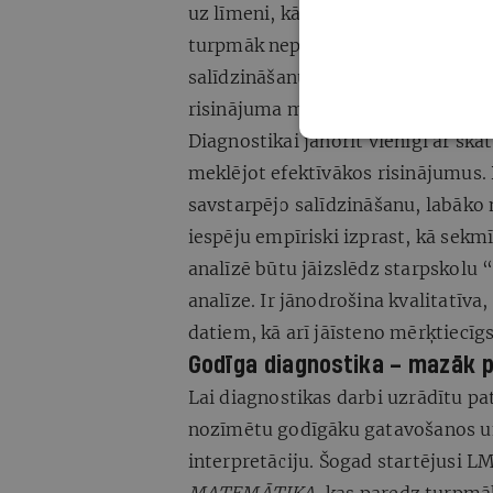
uz līmeni, kādā zināšanas un prasme
turpmāk nepieciešams. Ir svarīgi 
salīdzināšanu un turpmāk arī zemu
risinājuma meklējumos.
Diagnostikai jānorit vienīgi ar sk
meklējot efektīvākos risinājumus.
savstarpējo salīdzināšanu, labāko 
iespēju empīriski izprast, kā sekmī
analīzē būtu jāizslēdz starpskolu 
analīze. Ir jānodrošina kvalitatīva
datiem, kā arī jāīsteno mērķtiecīgs
Godīga diagnostika – mazāk 
Lai diagnostikas darbi uzrādītu pa
nozīmētu godīgāku gatavošanos un
interpretāciju. Šogad startējusi LM