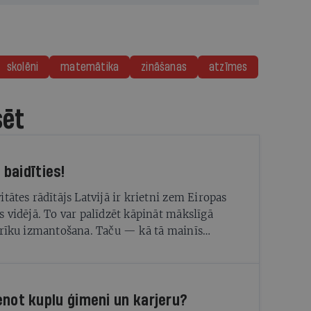
skolēni
matemātika
zināšanas
atzīmes
sēt
Nevajag baidīties!
itātes rādītājs Latvijā ir krietni zem Eiropas
s vidējā. To var palīdzēt kāpināt mākslīgā
 rīku izmantošana. Taču — kā tā mainīs
rofesijas un tajās nepieciešamās prasmes?
enot kuplu ģimeni un karjeru?