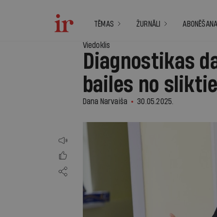
TĒMAS
ŽURNĀLI
ABONĒŠAN
Viedoklis
Diagnostikas d
bailes no slikt
Dana Narvaiša
30.05.2025.