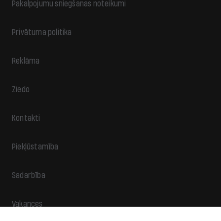
Pakalpojumu sniegšanas noteikumi
Privātuma politika
Reklāma
Ziedo
Kontakti
Piekļūstamība
Sadarbība
Vakances