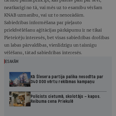
neatkarīgi no tā, vai mēs uz to esamību vēršam
KNAB uzmanību, vai uz to nenorādām.
Sabiedrības informēšana par pieļauto
priekšvēlēšanu aģitācijas pārkāpumu ir ne tikai
Pieteicēju interesēs, bet visas sabiedrības drošības
un labas pārvaldības, vienlīdzīgu un taisnīgu
vēlēšanu, tātad sabiedrības interesēs.
IESAKĀM
Kā Šlesera partija palika nesodīta par
340 000 vērtu reklāmas kampaņu
Policists cietumā, skolotājs – kapos.
Reibuma cena Priekulē