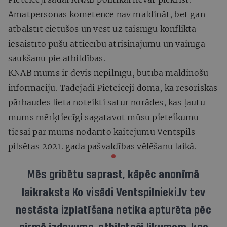
Amatpersonas kometence nav maldināt, bet gan
atbalstīt cietušos un vest uz taisnīgu konfliktā
iesaistīto pušu attiecību atrisinājumu un vainīgā
saukšanu pie atbildības.
KNAB mums ir devis nepilnīgu, būtībā maldinošu
informāciju. Tādejādi Pieteicēji domā, ka resoriskās
pārbaudes lieta noteikti satur norādes, kas ļautu
mums mērķtiecīgi sagatavot mūsu pieteikumu
tiesai par mums nodarīto kaitējumu Ventspils
pilsētas 2021. gada pašvaldības vēlēšanu laikā.
Mēs gribētu saprast, kāpēc anonīmā
laikraksta
Ko visādi Ventspilnieki.lv tev
nestāsta
izplatīšana netika apturēta pēc