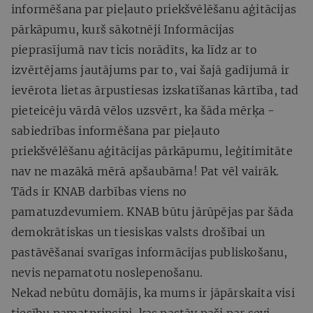
informēšana par pieļauto priekšvēlēšanu aģitācijas
pārkāpumu, kurš sākotnēji Informācijas
pieprasījumā nav ticis norādīts, ka līdz ar to
izvērtējams jautājums par to, vai šajā gadījumā ir
ievērota lietas ārpustiesas izskatīšanas kārtība, tad
pieteicēju vārdā vēlos uzsvērt, ka šāda mērķa -
sabiedrības informēšana par pieļauto
priekšvēlēšanu aģitācijas pārkāpumu, leģitimitāte
nav ne mazākā mērā apšaubāma! Pat vēl vairāk.
Tāds ir KNAB darbības viens no
pamatuzdevumiem. KNAB būtu jārūpējas par šāda
demokrātiskas un tiesiskas valsts drošībai un
pastāvēšanai svarīgas informācijas publiskošanu,
nevis nepamatotu noslepenošanu.
Nekad nebūtu domājis, ka mums ir jāpārskaita visi
tiesību pamatprincipi, kas pastāv paši par sevi,