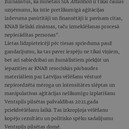
žurnālistus, ka minētais SIA
Affantion
ir tikai čaulas
uzņēmums, ka īstie pretlikumīgā aģitācijas
izdevuma pasūtītāji un finansētāji ir pavisam citas,
KNAB lieliski zināmas, taču izmeklēšanas procesā
nepierādītas personas".
Lietas līdzpieteicēji pēc tiesas sprieduma pauž
gandarījumu, ka tas paver iespēju ne tikai viņiem,
bet arī sabiedrībai un žurnālistiem piekļūt un
iepazīties ar KNAB resoriskās pārbaudes
materiāliem par Latvijas vēlēšanu vēsturē
nepieredzēta mēroga un intensitātes slēptas un
manipulatīvas aģitācijas nelikumīgu izplatīšanu
Ventspils pilsētas pašvaldības 2021.gada
priekšvēlēšanu laikā. Tas izkropļoja vēlēšanu
kopējo rezultātu un politisko spēku sadalījumu
Ventspils pilsētas domē.