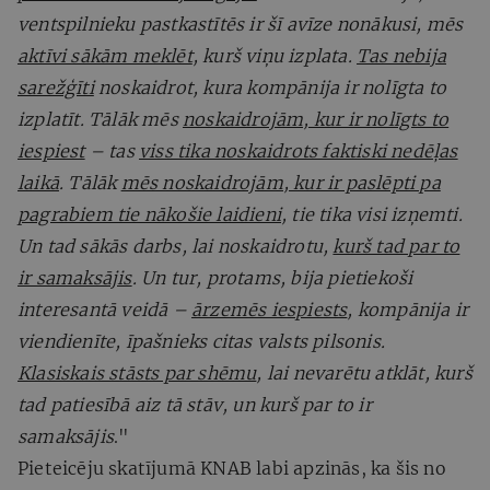
ventspilnieku pastkastītēs ir šī avīze nonākusi, mēs
aktīvi sākām meklēt
, kurš viņu izplata.
Tas nebija
sarežģīti
noskaidrot, kura kompānija ir nolīgta to
izplatīt. Tālāk mēs
noskaidrojām, kur ir nolīgts to
iespiest
– tas
viss tika noskaidrots faktiski nedēļas
laikā
. Tālāk
mēs noskaidrojām, kur ir paslēpti pa
pagrabiem tie nākošie laidieni
, tie tika visi izņemti.
Un tad sākās darbs, lai noskaidrotu,
kurš tad par to
ir samaksājis
. Un tur, protams, bija pietiekoši
interesantā veidā –
ārzemēs iespiests
, kompānija ir
viendienīte, īpašnieks citas valsts pilsonis.
Klasiskais stāsts par shēmu
, lai nevarētu atklāt, kurš
tad patiesībā aiz tā stāv, un kurš par to ir
samaksājis
."
Pieteicēju skatījumā KNAB labi apzinās, ka šis no