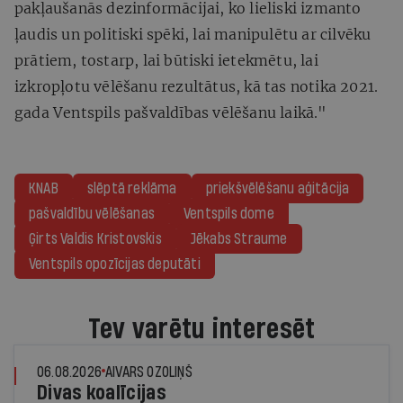
pakļaušanās dezinformācijai, ko lieliski izmanto
ļaudis un politiski spēki, lai manipulētu ar cilvēku
prātiem, tostarp, lai būtiski ietekmētu, lai
izkropļotu vēlēšanu rezultātus, kā tas notika 2021.
gada Ventspils pašvaldības vēlēšanu laikā."
KNAB
slēptā reklāma
priekšvēlēšanu aģitācija
pašvaldību vēlēšanas
Ventspils dome
Ģirts Valdis Kristovskis
Jēkabs Straume
Ventspils opozīcijas deputāti
Tev varētu interesēt
06.08.2026
AIVARS OZOLIŅŠ
Divas koalīcijas