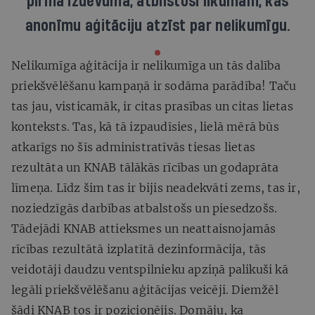
pirmā izdevuma, atbilstoši likumam, kas
anonīmu aģitāciju atzīst par nelikumīgu.
Nelikumīga aģitācija ir nelikumīga un tās dalība
priekšvēlēšanu kampaņā ir sodāma parādība! Taču
tas jau, visticamāk, ir citas prasības un citas lietas
konteksts. Tas, kā tā izpaudīsies, lielā mērā būs
atkarīgs no šīs administratīvās tiesas lietas
rezultāta un KNAB tālākās rīcības un godaprāta
līmeņa. Līdz šim tas ir bijis neadekvāti zems, tas ir,
noziedzīgās darbības atbalstošs un piesedzošs.
Tādejādi KNAB attieksmes un neattaisnojamās
rīcības rezultātā izplatītā dezinformācija, tās
veidotāji daudzu ventspilnieku apziņā palikuši kā
legāli priekšvēlēšanu aģitācijas veicēji. Diemžēl
šādi KNAB tos ir pozicionējis. Domāju, ka