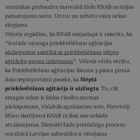
resoriskās pārbaudes materiāli šādu KNAB nostājas
pamatojumu satur. Un tur nu nebūtu vairs nekas
slēpjams.
Vēlreiz atgādinu, ka KNAB mājaslapā ir rakstīts, ka
“Iestāde uzrauga priekšvēlēšanu aģitācijas
aizliegumus
saistībā ar priekšvēlēšanu
slēpto
aģitāciju
preses izdevumos
”. Vēlreiz vēršu vērību,
ka Priekšvēlēšanu aģitācijas likuma 3.panta pirmā
daļa nepārprotami pasaka, ka
Slēptā
priekšvēlēšanu aģitācija ir aizliegta
. To, cik
smagas sekas ir šādas tiesību normas
pārkāpumam, vislabāk apzināmies mēs, Pieteicēji.
Mūsu skatījumā KNAB rīcībai nav nekāda
attaisnojuma. Diemžēl šādu pretdabīgu procesu
rezultātā Latvijas sabiedrībā ir vērojama