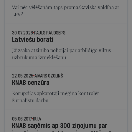
Vai pēc vēlēšanām taps promaskaviska valdība ar
LPV?
30.07.2026
PAULS RAUDSEPS
Latviešu borati
Jāizsaka atzinība policijai par atbildīgo viltus
uzbrukuma izmeklēšanu
22.05.2025
AIVARS OZOLIŅŠ
KNAB cenzūra
Korupcijas apkarotāji mēģina kontrolēt
žurnālistu darbu
05.06.2017
IR.LV
KNAB saņēmis ap 300 ziņojumu par