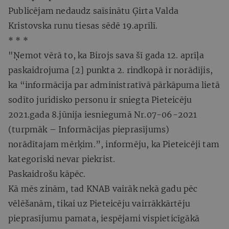
Publicējam nedaudz saīsinātu Ģirta Valda
Kristovska runu tiesas sēdē 19.aprīlī.
* * *
"Ņemot vērā to, ka Birojs sava šī gada 12. aprīļa
paskaidrojuma [2] punkta 2. rindkopā ir norādījis,
ka “informācija par administratīvā pārkāpuma lietā
sodīto juridisko personu ir sniegta Pieteicēju
2021.gada 8.jūnija iesniegumā Nr.07-06-2021
(turpmāk – Informācijas pieprasījums)
norādītajam mērķim.”, informēju, ka Pieteicēji tam
kategoriski nevar piekrist.
Paskaidrošu kāpēc.
Kā mēs zinām, tad KNAB vairāk nekā gadu pēc
vēlēšanām, tikai uz Pieteicēju vairrākkārtēju
pieprasījumu pamata, iespējami vispieticīgākā