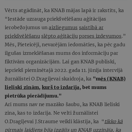
Vērts atgādināt, ka KNAB mājas lapā ir rakstīts, ka
“Iestāde uzrauga priekšvēlēšanu aģitācijas
ierobežojumus un
aizliegumus
saistībā ar
priekšvēlēšanu
slēpto aģitāciju
preses izdevumos
.”
Mēs, Pieteicēji, nevarējām iedomāties, ka pēc gadu
ilgušas izmeklēšanas mums dos informāciju par
fiktīvām organizācijām. Lai gan KNAB publiski,
iepriekš pieminētajā 2022. gada 11. jūnija intervijā
žurnālistei O.Dragiļevai skaidroja, ka
"m
ēs (KNAB)
lieliski zinām
,
kurš to izdarīja,
bet mums
pietrūka pierādījumu."
Arī mums nav ne mazāko šaubu, ka KNAB lieliski
zina, kas to izdarīja. Ne velti žurnālistei
O.Dragiļevai J.Straume veikli klāstīja, ka “
tikko kā
pirmais laidiens bija izgājis
un KNAB uzzināja, ka