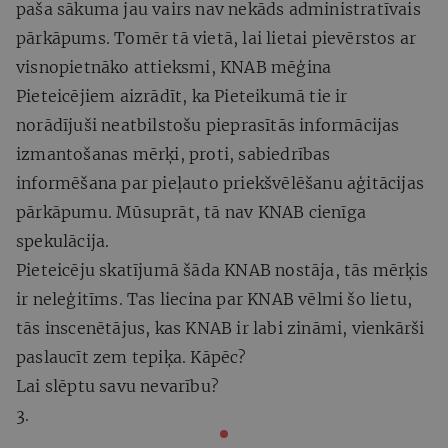
paša sākuma jau vairs nav nekāds administratīvais
pārkāpums. Tomēr tā vietā, lai lietai pievērstos ar
visnopietnāko attieksmi, KNAB mēģina
Pieteicējiem aizrādīt, ka Pieteikumā tie ir
norādījuši neatbilstošu pieprasītās informācijas
izmantošanas mērķi, proti, sabiedrības
informēšana par pieļauto priekšvēlēšanu aģitācijas
pārkāpumu. Mūsuprāt, tā nav KNAB cienīga
spekulācija.
Pieteicēju skatījumā šāda KNAB nostāja, tās mērķis
ir neleģitīms. Tas liecina par KNAB vēlmi šo lietu,
tās inscenētājus, kas KNAB ir labi zināmi, vienkārši
paslaucīt zem tepiķa. Kāpēc?
Lai slēptu savu nevarību?
3.