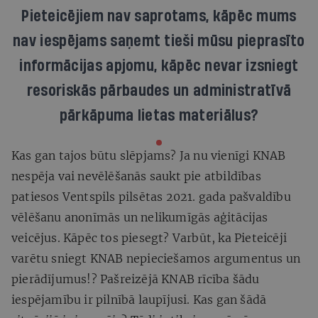
Pieteicējiem nav saprotams, kāpēc mums
nav iespējams saņemt tieši mūsu pieprasīto
informācijas apjomu, kāpēc nevar izsniegt
resoriskās pārbaudes un administratīvā
pārkāpuma lietas materiālus?
Kas gan tajos būtu slēpjams? Ja nu vienīgi KNAB
nespēja vai nevēlēšanās saukt pie atbildības
patiesos Ventspils pilsētas 2021. gada pašvaldību
vēlēšanu anonīmās un nelikumīgās aģitācijas
veicējus. Kāpēc tos piesegt? Varbūt, ka Pieteicēji
varētu sniegt KNAB nepieciešamos argumentus un
pierādījumus!? Pašreizējā KNAB rīcība šādu
iespējamību ir pilnībā laupījusi. Kas gan šādā