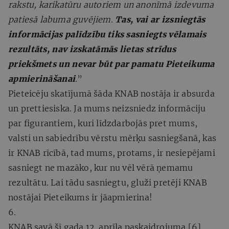
rakstu, karikatūru autoriem un anonīmā izdevuma
patiesā labuma guvējiem.
Tas, vai ar izsniegtās
informācijas palīdzību tiks sasniegts vēlamais
rezultāts, nav izskatāmās lietas strīdus
priekšmets un nevar būt par pamatu Pieteikuma
apmierināšanai
.
”
Pieteicēju skatījumā šāda KNAB nostāja ir absurda
un prettiesiska. Ja mums neizsniedz informāciju
par figurantiem, kuri līdzdarbojās pret mums,
valsti un sabiedrību vērstu mērķu sasniegšanā, kas
ir KNAB rīcībā, tad mums, protams, ir nesiepējami
sasniegt ne mazāko, kur nu vēl vērā ņemamu
rezultātu. Lai tādu sasniegtu, gluži pretēji KNAB
nostājai Pieteikums ir jāapmierina!
6.
KNAB savā šī gada 12. aprīļa paskaidrojuma [6]