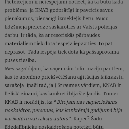
Pieteicējiem ir neiespējami noticēt, ka tā būtu kāda
problēma, ja KNAB godprātīgi ir paveicis savus
pienākumus, pienācīgi izmeklējis lietu. Mūsu
līdzšinējā pieredze saskaroties ar Valsts policijas
darbu, ir tāda, ka ar resoriskās pārbaudes
materiāliem tiek dota iespēja iepazīties, to pat
neprasot. Tāda iespēja tiek dota kā pašsaprotama
puses tiesība.
Mēs sagaidījām, ka saņemsim informāciju par tiem,
kas to anonīmo priekšvēlēšanu aģitācijas laikrakstu
saražoja, īpaši tad, ja J.Straumes vārdiem, KNAB ir
lieliski zināmi, kas konkrēti bija šie ļaudis. Tomēr
KNAB ir norādījis, ka “
Birojam nav nepieciešams
noskaidrot, personas, kas konkrētajā gadījumā bija
karikatūru vai rakstu autors
”. Kāpēc? Šādu
līdzdalībnieku noskaidrošana noteikti būtu