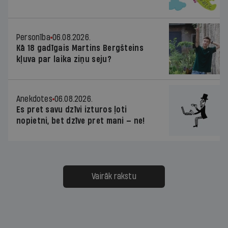
Personība
06.08.2026.
Kā 18 gadīgais Martins Bergšteins
kļuva par laika ziņu seju?
Anekdotes
06.08.2026.
Es pret savu dzīvi izturos ļoti
nopietni, bet dzīve pret mani — ne!
Vairāk rakstu