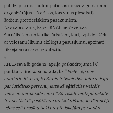
palīdzējusi noskaidrot patiesos noziedzīgo darbību
organizētājus, kā arī tos, kas viņus piesaistīja
šādiem prettiesiskiem pasākumiem.
Nav saprotams, kāpēc KNAB nepievērsās
žurnālistiem un karikatūristiem, kuri, izpildot šādu
ar vēlēšanu likumu aizliegtu pasūtījumu, apzināti
riksēja arī ar savu reputāciju.
5.
KNAB savā šī gada 12. aprīļa paskaidrojuma [5]
punkta 1. rindkopā norāda, ka “
Pieteicēji nav
apmierināti ar to, ka Birojs ir izsniedzis informāciju
par juridisko personu, kura kā aģitācijas veicējs
veica anonīmā izdevuma “Ko visādi ventspilnieki.lv
tev nestāsta” pasūtīšanu un izplatīšanu, jo Pieteicēji
vēlas celt prasību tieši pret fiziskajām personām –