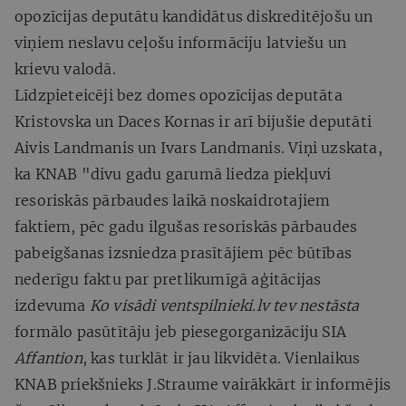
opozīcijas deputātu kandidātus diskreditējošu un
viņiem neslavu ceļošu informāciju latviešu un
krievu valodā.
Līdzpieteicēji bez domes opozīcijas deputāta
Kristovska un Daces Kornas ir arī bijušie deputāti
Aivis Landmanis un Ivars Landmanis. Viņi uzskata,
ka KNAB "divu gadu garumā liedza piekļuvi
resoriskās pārbaudes laikā noskaidrotajiem
faktiem, pēc gadu ilgušas resoriskās pārbaudes
pabeigšanas izsniedza prasītājiem pēc būtības
nederīgu faktu par pretlikumīgā aģitācijas
izdevuma
Ko visādi ventspilnieki.lv tev nestāsta
formālo pasūtītāju jeb piesegorganizāciju SIA
Affantion
, kas turklāt ir jau likvidēta. Vienlaikus
KNAB priekšnieks J.Straume vairākkārt ir informējis