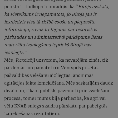
punkta 1. rindkopā ir norādījis, ka “
Birojs uzskata,
ka Pieteikums ir nepamatots, jo Birojs jau ir
izsniedzis visu tā rīcībā esošo un pieprasīto
informāciju, savukārt lūgums par resoriskās
pārbaudes un administratīvā pārkāpuma lietas
materiālu izsniegšanu iepriekš Birojā nav
iesniegts
.”
Mēs, Pieteicēji uzsveram, ka nevarējām zināt, cik
pārdomāti un pamatoti rit Ventspils pilsētas
pašvaldības vēlēšanu aizliegtās, anonīmās
aģitācijas fakta izmeklēšana. Mēs saskatījām daudz
dīvainību, tikām publiski pazemoti prieksvēlēšanu
procesā, tomēr mums bija pārliecība, ka agri vai
vēlu KNAB sniegs skaidru pārskatu par pabeigtās
izmeklēšanas rezultātiem.