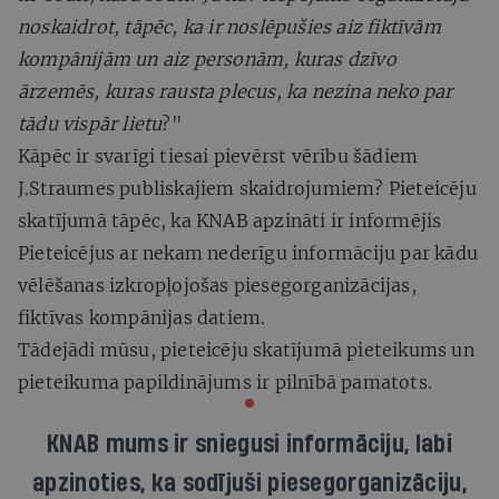
noskaidrot, tāpēc, ka ir noslēpušies aiz fiktīvām
kompānijām un aiz personām, kuras dzīvo
ārzemēs, kuras rausta plecus, ka nezina neko par
tādu vispār lietu
?"
Kāpēc ir svarīgi tiesai pievērst vērību šādiem
J.Straumes publiskajiem skaidrojumiem? Pieteicēju
skatījumā tāpēc, ka KNAB apzināti ir informējis
Pieteicējus ar nekam nederīgu informāciju par kādu
vēlēšanas izkropļojošas piesegorganizācijas,
fiktīvas kompānijas datiem.
Tādejādi mūsu, pieteicēju skatījumā pieteikums un
pieteikuma papildinājums ir pilnībā pamatots.
KNAB mums ir sniegusi informāciju, labi
apzinoties, ka sodījuši piesegorganizāciju,