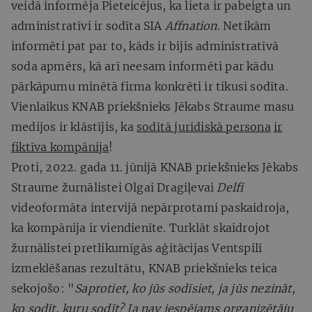
veidā informēja Pieteicējus, ka lieta ir pabeigta un
administratīvi ir sodīta SIA
Affnation
. Netikām
informēti pat par to, kāds ir bijis administratīvā
soda apmērs, kā arī neesam informēti par kādu
pārkāpumu minētā firma konkrēti ir tikusi sodīta.
Vienlaikus KNAB priekšnieks Jēkabs Straume masu
medijos ir klāstījis, ka
sodītā juridiskā persona
ir
fiktīva kompānija
!
Proti, 2022. gada 11. jūnijā KNAB priekšnieks Jēkabs
Straume žurnālistei Olgai Dragiļevai
Delfi
videoformāta intervijā nepārprotami paskaidroja,
ka kompānija ir viendienīte. Turklāt skaidrojot
žurnālistei pretlikumīgās aģitācijas Ventspilī
izmeklēšanas rezultātu, KNAB priekšnieks teica
sekojošo: "
Saprotiet, ko jūs sodīsiet, ja jūs nezināt,
ko sodīt, kuru sodīt? Ja nav iespējams organizētāju