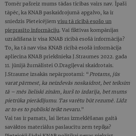
Tomēr pašreiz mums tādas ticības vairs nav. Īpaši
tāpēc, ka KNAB paskaidrojumā apgalvo, ka ir
sniedzis Pieteicējiem
visu tā rīcībā esošo un
pieprasīto informāciju
. Vai fiktīvas kompānijas
uzrādīšana ir visa KNAB rīcībā esošā informācija?
To, ka tā nav visa KNAB rīcībā esošā informācija
apliecina KNAB priekšnieka J.Straumes 2022. gada
11. jūnijā žurnālistei O.Dragiļevai skaidrotais.
J.Straume izsakās nepārprotami: “
Protams, jūs
varat pārmest, ka neizdevās noskaidrot, bet teiksim
tā – mēs lieliski zinām, kurš to izdarīja, bet mums
pietrūka pierādījumu. Tas varētu būt rezumē. Līdz
ar to es to publiski teikt nevaru
."
Vai tas ir pamats, lai lietas izmeklēšanas gaitā
savāktos materiālus paslaucītu zem tepiķa?
Pieteicēji šādai KNAB politikai nevar piekrist.