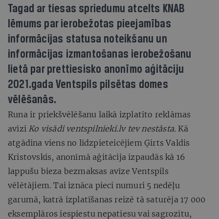
Tagad ar tiesas spriedumu atcelts KNAB
lēmums par ierobežotas pieejamības
informācijas statusa noteikšanu un
informācijas izmantošanas ierobežošanu
lietā par prettiesisko anonīmo aģitāciju
2021.gada Ventspils pilsētas domes
vēlēšanās.
Runa ir priekšvēlēšanu laikā izplatīto reklāmas
avīzi
Ko visādi ventspilnieki.lv tev nestāsta
.
Kā
atgādina viens no līdzpieteicējiem Ģirts Valdis
Kristovskis, anonīmā aģitācija izpaudās kā 16
lappušu bieza bezmaksas avīze Ventspils
vēlētājiem. Tai iznāca pieci numuri 5 nedēļu
garumā, katrā izplatīšanas reizē tā saturēja 17 000
eksemplāros iespiestu nepatiesu vai sagrozītu,