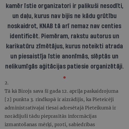
kamēr īstie organizatori ir palikuši nesodīti,
un daļu, kurus nav bijis ne kādu grūtību
noskaidrot, KNAB tā arī nemaz nav centies
identificēt. Piemēram, rakstu autorus un
karikatūru zīmētājus, kurus noteikti atrada
un piesaistīja īstie anonīmās, slēptās un
nelikumīgās aģitācijas patiesie organizētāji.
2.
Tā kā Birojs sava šī gada 12. aprīļa paskaidrojuma
[2] punkta 3. rindkopā ir aizrādījis, ka Pieteicēji
administratīvajai tiesai adresētajā Pieteikumā ir
norādījuši tādu pieprasītās informācijas
izmantošanas mērķi, proti, sabiedrības