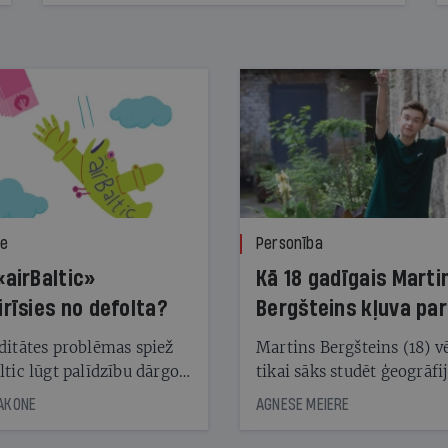
ze
Personība
«airBaltic»
Kā 18 gadīgais Marti
irīsies no defolta?
Bergšteins kļuva par
laika ziņu seju?
ditātes problēmas spiež
Martins Bergšteins (18) v
ltic lūgt palīdzību dārgo
tikai sāks studēt ģeogrāfi
āciju turētājiem, taču
bet viņa sacītajam jau uzt
JAKONE
AGNESE MEIERE
dēļ nebija kvoruma
tūkstošiem laika ziņu ska
nai. Vai lidsabiedrībai
Latvijā. Aiz dažām minū