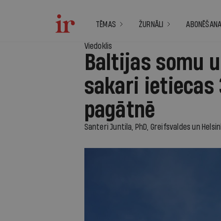
TĒMAS
ŽURNĀLI
ABONĒŠAN
Viedoklis
Baltijas somu u
sakari ietieca
pagātnē
Santeri Juntila, PhD, Greifsvaldes un Helsin