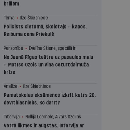
brillēm
Tēma
Ilze Šķietniece
Policists cietumā, skolotājs – kapos.
Reibuma cena Priekulē
Personība
Evelīna Stiene, speciāli Ir
No Jaunā Rīgas teātra uz pasaules malu
– Matīss Ozols un viņa ceturtdaļmūža
krīze
Analīze
Ilze Šķietniece
Pamatskolas eksāmenos izkrīt katrs 20.
devītklasnieks. Ko darīt?
Intervija
Nellija Ločmele, Aivars Ozoliņš
Vētrā likmes ir augstas. Intervija ar