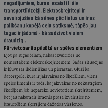
negadījumiem, kuros iesaistīti šie
transportlīdzekļi. Elektroskrejriteņi ir
savairojušies kā sēnes pēc lietus un ir uz
palikšanu kopējā ceļu satiksmē, tāpēc jau
tagad ir jādomā - kā sadzīvot visiem
draudzīgi.
Pārvietošanās pilsētā ar spēles elementiem
Ejot pa Rīgas ielām, nākas izvairīties no
nomestajiem elektroskrejriteņiem. Šādas situācijas
ir kļuvušas ikdienišķas un pierastas. Gluži kā
datorspēle, kurā ir jāizvairās no šķēršļiem. Viens
spēles līmenis ir tāds, ka jāizvairās no nekustīgiem
šķēršļiem jeb nepareizi novietotiem skrejriteņiem,
bet jau nākamais līmenis prasa izvairīties no
braucošiem šķēršļiem dažādos virzienos.