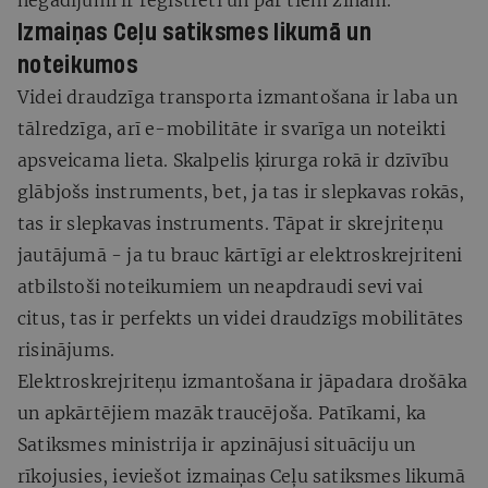
Izmaiņas Ceļu satiksmes likumā un
noteikumos
Videi draudzīga transporta izmantošana ir laba un
tālredzīga, arī e-mobilitāte ir svarīga un noteikti
apsveicama lieta. Skalpelis ķirurga rokā ir dzīvību
glābjošs instruments, bet, ja tas ir slepkavas rokās,
tas ir slepkavas instruments. Tāpat ir skrejriteņu
jautājumā - ja tu brauc kārtīgi ar elektroskrejriteni
atbilstoši noteikumiem un neapdraudi sevi vai
citus, tas ir perfekts un videi draudzīgs mobilitātes
risinājums.
Elektroskrejriteņu izmantošana ir jāpadara drošāka
un apkārtējiem mazāk traucējoša. Patīkami, ka
Satiksmes ministrija ir apzinājusi situāciju un
rīkojusies, ieviešot izmaiņas Ceļu satiksmes likumā