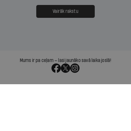
Vairāk rakstu
Mums ir pa ceļam — lasi jaunāko savā laika joslā!
Par IR