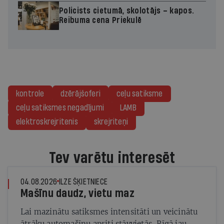
Policists cietumā, skolotājs – kapos.
Reibuma cena Priekulē
kontrole
dzērājšoferi
ceļu satiksme
ceļu satiksmes negadījumi
LAMB
elektroskrejritenis
skrejriteņi
Tev varētu interesēt
04.08.2026
ILZE ŠĶIETNIECE
Mašīnu daudz, vietu maz
Lai mazinātu satiksmes intensitāti un veicinātu
ātrāku automašīnu apriti stāvvietās, Rīgā jau