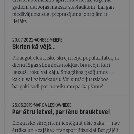
gadiem darbojas maksas stāvlaukumi. Lai gan
piedāvājums aug, pieprasījums joprojām ir
lielāks
20.07.2022
AGNESE MEIERE
Skrien kā vējš…
Pieaugot elektrisko skrejriteņu popularitātei, ik
dienu Rīgas slimnīcās nokļūst braucēji, kuri
lauzuši roku vai kāju. Smagākos gadījumos —
kaklu vai galvaskausu. Vai situāciju uzlabos
bargāki sodi par noteikumu pārkāpšanu?
26.06.2019
MARIJA LESKAVNIECE
Par ātru ietvei, par lēnu brauktuvei
Elektrisko skrejriteni iemēģinājušie saka — nav
ērtāka un «zaļāka» transportlīdzekļa! Bet gājēji