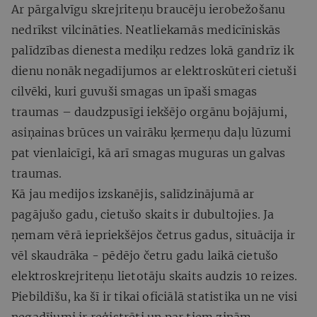
Ar pārgalvīgu skrejriteņu braucēju ierobežošanu
nedrīkst vilcināties. Neatliekamās medicīniskās
palīdzības dienesta mediķu redzes lokā gandrīz ik
dienu nonāk negadījumos ar elektroskūteri cietuši
cilvēki, kuri guvuši smagas un īpaši smagas
traumas – daudzpusīgi iekšējo orgānu bojājumi,
asiņainas brūces un vairāku ķermeņu daļu lūzumi
pat vienlaicīgi, kā arī smagas muguras un galvas
traumas.
Kā jau medijos izskanējis, salīdzinājumā ar
pagājušo gadu, cietušo skaits ir dubultojies. Ja
ņemam vērā iepriekšējos četrus gadus, situācija ir
vēl skaudrāka - pēdējo četru gadu laikā cietušo
elektroskrejriteņu lietotāju skaits audzis 10 reizes.
Piebildīšu, ka šī ir tikai oficiālā statistika un ne visi
negadījumi ir reģistrēti un par tiem zinām.