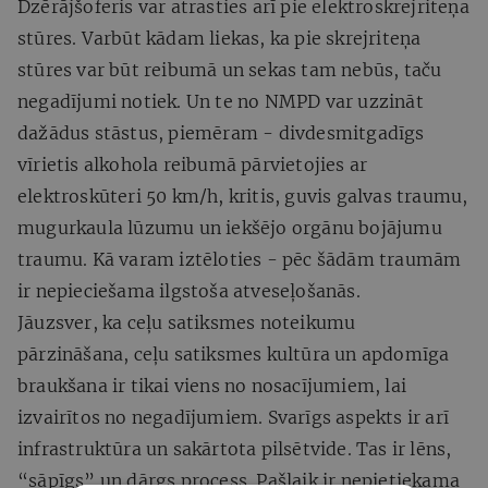
Dzērājšoferis var atrasties arī pie elektroskrejriteņa
stūres. Varbūt kādam liekas, ka pie skrejriteņa
stūres var būt reibumā un sekas tam nebūs, taču
negadījumi notiek. Un te no NMPD var uzzināt
dažādus stāstus, piemēram - divdesmitgadīgs
vīrietis alkohola reibumā pārvietojies ar
elektroskūteri 50 km/h, kritis, guvis galvas traumu,
mugurkaula lūzumu un iekšējo orgānu bojājumu
traumu. Kā varam iztēloties - pēc šādām traumām
ir nepieciešama ilgstoša atveseļošanās.
Jāuzsver, ka ceļu satiksmes noteikumu
pārzināšana, ceļu satiksmes kultūra un apdomīga
braukšana ir tikai viens no nosacījumiem, lai
izvairītos no negadījumiem. Svarīgs aspekts ir arī
infrastruktūra un sakārtota pilsētvide. Tas ir lēns,
“sāpīgs” un dārgs process. Pašlaik ir nepietiekama