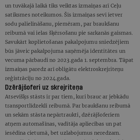
un tuvākajā laikā tiks veiktas izmaiņas arī Ceļu
satiksmes noteikumos. Šīs izmaiņas sevī ietver
sodu palielināšanu, piemēram, par braukšanu
reibumā vai ielas šķērsošanu pie sarkanās gaismas.
Savukārt koplietošanas pakalpojumu sniedzējiem
būs jāveic pakalpojuma saņēmēja identitātes un
vecuma pārbaudi no 2023.gada 1. septembra. Tāpat
izmaiņas paredz arī obligātu elektroskrejriteņu
reģistrāciju no 2024.gada.
Dzērājšoferi uz skrejriteņa
Atsevišķs stāsts ir par tiem, kuri brauc ar jebkādu
transportlīdzekli reibumā. Par braukšanu reibumā
un sekām stāsta nepārtraukti, dzērājšoferiem
atņem automašīnas, vadītāja apliecības un pat
iesēdina cietumā, bet uzlabojumus neredzam.