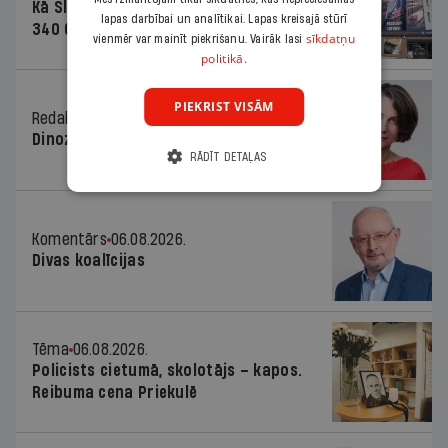
Kā Šlesera partija palika nesodīta par
lapas darbībai un analītikai. Lapas kreisajā stūrī
340 000 vērtu reklāmas kampaņu
sīkdatņu
vienmēr var mainīt piekrišanu. Vairāk lasi
politikā.
PIEKRIST VISĀM
Redaktores sleja
06.08.2026.
Dinozaura triks
RĀDĪT DETAĻAS
Komentārs
06.08.2026.
Divas koalīcijas
Tēma
06.08.2026.
Policists cietumā, skolotājs – kapos.
Reibuma cena Priekulē