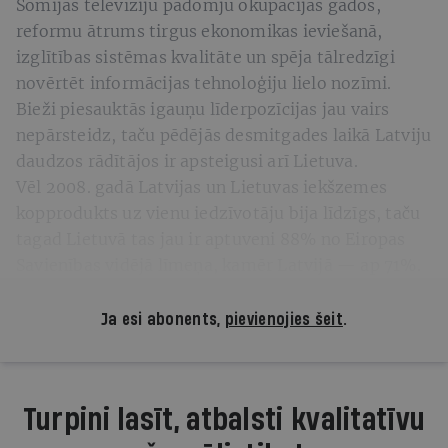
Somijas televīziju padomju okupācijas gados,
reformu ātrums tirgus ekonomikas ieviešanā,
izglītības sistēmas kvalitāte un spēja tālredzīgi
novērtēt informācijas tehnoloģiju lielo nozīmi.
Bieži piesauktās igauņu līderpozīcijas jau vairs
nepārsteidz, taču pēdējās desmitgades laikā Latviju
daudzos rādītājos ir apsteigusi arī Lietuva.
Vēl 2008. gadā Latvijas un Lietuvas iekšzemes
kopprodukts uz vienu iedzīvotāju bija līdzīgs, taču
tagad Lietuvā tas jau ir aptuveni 88% no Eiropas
Savienības vidējā līmeņa, kamēr Latvijā — ap 71%.
Ja esi abonents,
pievienojies šeit
.
Turpini lasīt, atbalsti kvalitatīvu