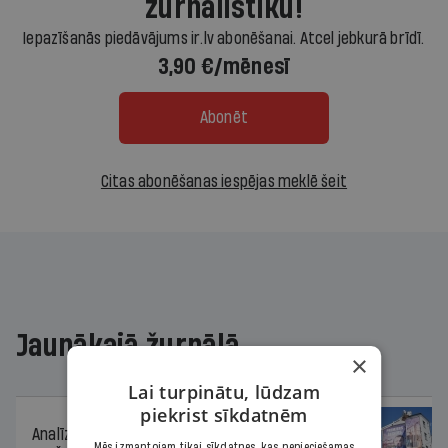
žurnālistiku!
Iepazīšanās piedāvājums ir.lv abonēšanai. Atcel jebkurā brīdī.
3,90 €/mēnesī
Abonēt
Citas abonēšanas iespējas meklē šeit
Jaunākajā žurnālā
×
Lai turpinātu, lūdzam
piekrist sīkdatnēm
Analīze
06.08.2026.
Mēs izmantojam tikai sīkdatnes, kas nepieciešamas