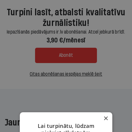
Turpini lasīt, atbalsti kvalitatīvu
žurnālistiku!
Iepazīšanās piedāvājums ir.lv abonēšanai. Atcel jebkurā brīdī.
3,90 €/mēnesī
Abonēt
Citas abonēšanas iespējas meklē šeit
×
Jaunākajā žurnālā
Lai turpinātu, lūdzam