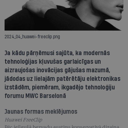
2024_04_huawei-freeclip.png
Ja kādu pārņēmusi sajūta, ka modernās
tehnoloģijas kļuvušas garlaicīgas un
aizraujošas inovācijas gājušas mazumā,
jādodas uz lielajām patērētāju elektronikas
izstādēm, piemēram, ikgadējo tehnoloģiju
forumu MWC Barselonā
Jaunas formas meklējumos
Huawei FreeClip
Pēc ieilgušā bezvadu austiņu konservatīvā dizaina