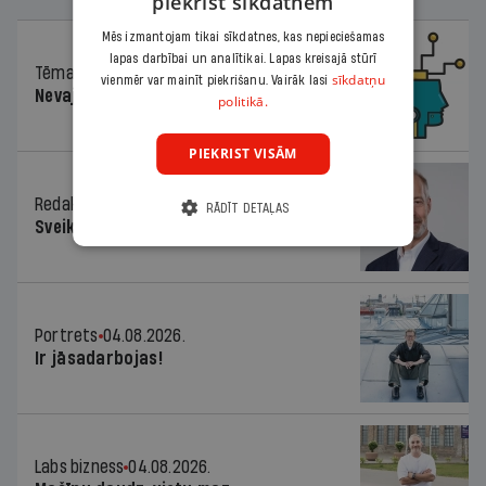
piekrist sīkdatnēm
Mēs izmantojam tikai sīkdatnes, kas nepieciešamas
lapas darbībai un analītikai. Lapas kreisajā stūrī
Tēma
04.08.2026.
sīkdatņu
vienmēr var mainīt piekrišanu. Vairāk lasi
Nevajag baidīties!
politikā.
PIEKRIST VISĀM
Redaktora sleja
04.08.2026.
RĀDĪT DETAĻAS
Sveika un sveiks!
Portrets
04.08.2026.
Ir jāsadarbojas!
Labs bizness
04.08.2026.