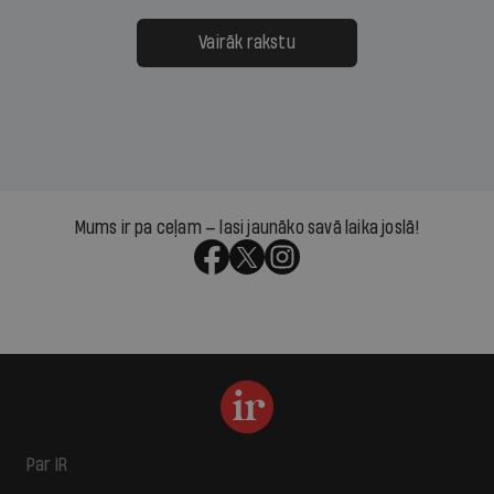
Vairāk rakstu
Mums ir pa ceļam — lasi jaunāko savā laika joslā!
Par IR