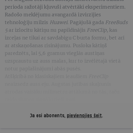
perioda ražotāji kļuvuši atvērtāki eksperimentiem.
Radošo meklējumu avangardā izvirzījies
tehnoloģiju milzis
Huawei
. Pagājušā gada
FreeBuds
5
ar izlocītu kātiņu nu papildinājis
FreeClip,
kas
izceļas ne tikai ar savdabīgu C burta formu, bet arī
ar atskaņošanas risinājumu. Pusloka kātiņš
paredzēts, lai 5,6 gramus vieglās austiņas
uzspraustu uz auss malas, kur to izvēlētajā vietā
notur paplašinājumi abās pusēs.
Atšķirībā no klasiskajiem ieaušiem
FreeClip
neaizsedz auss eju. Augstas jutības skaļrunis
atrodas vairāku milimetru attālumā no tās, taču
raida skaņas signālu tieši ausī.
Ja esi abonents,
pievienojies šeit
.