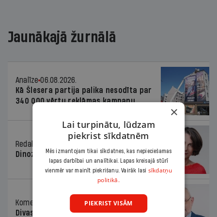
Jaunākajā žurnālā
Analīze
06.08.2026.
Kā Šlesera partija palika nesodīta par
340 000 vērtu reklāmas kampaņu
×
Lai turpinātu, lūdzam
piekrist sīkdatnēm
Redaktores sleja
06.08.2026.
Mēs izmantojam tikai sīkdatnes, kas nepieciešamas
Dinozaura triks
lapas darbībai un analītikai. Lapas kreisajā stūrī
sīkdatņu
vienmēr var mainīt piekrišanu. Vairāk lasi
politikā.
Komentārs
06.08.2026.
PIEKRIST VISĀM
Divas koalīcijas