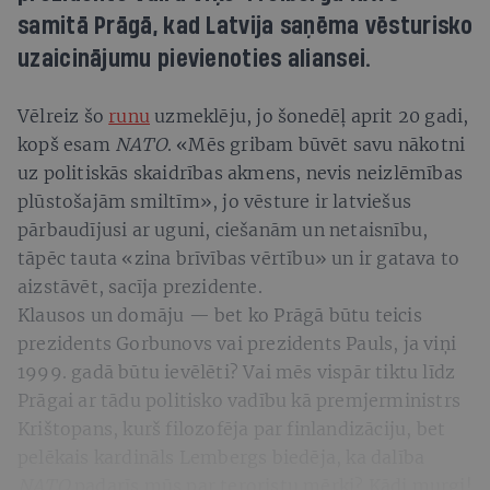
samitā Prāgā, kad Latvija saņēma vēsturisko
uzaicinājumu pievienoties aliansei.
Vēlreiz šo
runu
uzmeklēju, jo šonedēļ aprit 20 gadi,
kopš esam
NATO
. «Mēs gribam būvēt savu nākotni
uz politiskās skaidrības akmens, nevis neizlēmības
plūstošajām smiltīm», jo vēsture ir latviešus
pārbaudījusi ar uguni, ciešanām un netaisnību,
tāpēc tauta «zina brīvības vērtību» un ir gatava to
aizstāvēt, sacīja prezidente.
Klausos un domāju — bet ko Prāgā būtu teicis
prezidents Gorbunovs vai prezidents Pauls, ja viņi
1999. gadā būtu ievēlēti? Vai mēs vispār tiktu līdz
Prāgai ar tādu politisko vadību kā premjerministrs
Krištopans, kurš filozofēja par finlandizāciju, bet
pelēkais kardināls Lembergs biedēja, ka dalība
NATO
padarīs mūs par teroristu mērķi? Kādi murgi!