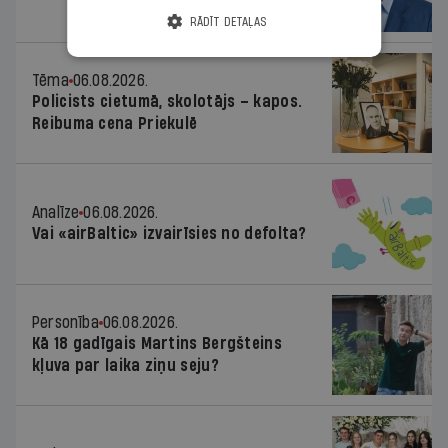
RĀDĪT DETAĻAS
Tēma
06.08.2026.
Policists cietumā, skolotājs – kapos.
Reibuma cena Priekulē
Analīze
06.08.2026.
Vai «airBaltic» izvairīsies no defolta?
Personība
06.08.2026.
Kā 18 gadīgais Martins Bergšteins
kļuva par laika ziņu seju?