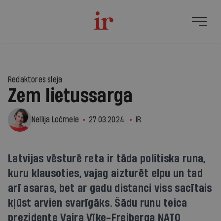
Redaktores sleja
Zem lietussarga
Nellija Ločmele
27.03.2024.
IR
Latvijas vēsturē reta ir tāda politiska runa,
kuru klausoties, vajag aizturēt elpu un tad
arī asaras, bet ar gadu distanci viss sacītais
kļūst arvien svarīgāks. Šādu runu teica
prezidente Vaira Vīķe-Freiberga NATO