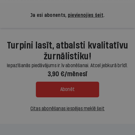
Ja esi abonents,
pievienojies šeit
.
Turpini lasīt, atbalsti kvalitatīvu
žurnālistiku!
Iepazīšanās piedāvājums ir.lv abonēšanai. Atcel jebkurā brīdī.
3,90 €/mēnesī
Abonēt
Citas abonēšanas iespējas meklē šeit