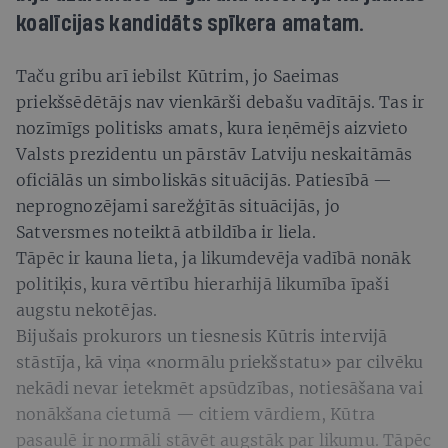
koalīcijas kandidāts spīkera amatam.
Taču gribu arī iebilst Kūtrim, jo Saeimas
priekšsēdētājs nav vienkārši debašu vadītājs. Tas ir
nozīmīgs politisks amats, kura ieņēmējs aizvieto
Valsts prezidentu un pārstāv Latviju neskaitāmās
oficiālās un simboliskās situācijās. Patiesībā —
neprognozējami sarežģītās situācijās, jo
Satversmes noteiktā atbildība ir liela.
Tāpēc ir kauna lieta, ja likumdevēja vadībā nonāk
politiķis, kura vērtību hierarhijā likumība īpaši
augstu nekotējas.
Bijušais prokurors un tiesnesis Kūtris intervijā
stāstīja, kā viņa «normālu priekšstatu» par cilvēku
nekādi nevar ietekmēt apsūdzības, notiesāšana vai
nonākšana cietumā — citiem vārdiem, Kūtra
pasaulē ir normāli stāvēt augstāk par likumu. Tāpēc