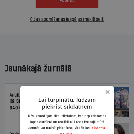
Abonēt
Citas abonēšanas iespējas meklē šeit
Jaunākajā žurnālā
×
Analīze
06.08.2026.
Lai turpinātu, lūdzam
Kā Šlesera partija palika nesodīta par
piekrist sīkdatnēm
340 000 vērtu reklāmas kampaņu
Mēs izmantojam tikai sīkdatnes, kas nepieciešamas
lapas darbībai un analītikai. Lapas kreisajā stūrī
sīkdatņu
vienmēr var mainīt piekrišanu. Vairāk lasi
politikā.