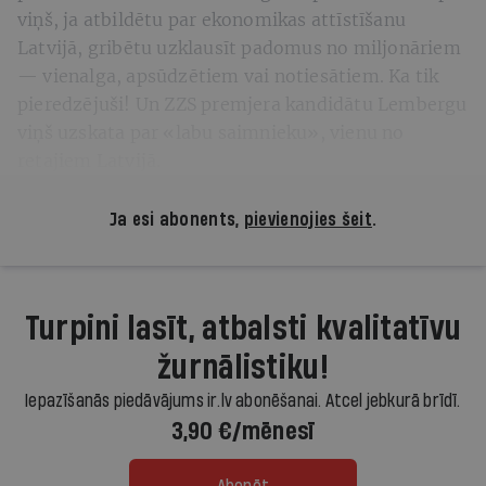
viņš, ja atbildētu par ekonomikas attīstīšanu
Latvijā, gribētu uzklausīt padomus no miljonāriem
— vienalga, apsūdzētiem vai notiesātiem. Ka tik
pieredzējuši! Un ZZS premjera kandidātu Lembergu
viņš uzskata par «labu saimnieku», vienu no
retajiem Latvijā.
Ja esi abonents,
pievienojies šeit
.
Turpini lasīt, atbalsti kvalitatīvu
žurnālistiku!
Iepazīšanās piedāvājums ir.lv abonēšanai. Atcel jebkurā brīdī.
3,90 €/mēnesī