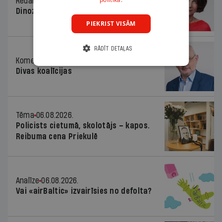
Redaktores sleja
06.08.2026.
Dinozaura triks
PIEKRIST VISĀM
RĀDĪT DETAĻAS
Komentārs
06.08.2026.
Divas koalīcijas
Tēma
06.08.2026.
Policists cietumā, skolotājs – kapos.
Reibuma cena Priekulē
Analīze
06.08.2026.
Vai «airBaltic» izvairīsies no defolta?