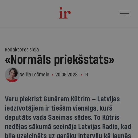
Redaktores sleja
«Normāls priekšstats»
Nellija Ločmele
20.09.2023.
IR
Varu piekrist Gunāram Kūtrim — Latvijas
iedzīvotājiem ir tiešām vienalga, kurš
deputāts vada Saeimas sēdes. To Kūtris
nedēļas sākumā secināja Latvijas Radio, kad
bija uzaicināts uz garāku interviju kā jaunās