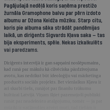
Pagājušajā nedēļā koris saņēma prestižo
žurnāla Gramophone balvu par pērn izdoto
albumu ar Džona Keidža mūziku. Starp citu,
koris pie albuma sāka strādāt pandēmijas
laikā, un diriģents Sigvards Kļava saka — tas
bija eksperiments, spēle. Nekas izkalkulēts
vai paredzams.
Diriģents intervijā ir gan sapņaini noslēpumains,
kad runā par mākslu kā cilvēciska pārdzīvojuma
avotu, kas nedrīkst būt ideoloģiju vai mārketinga
producēts sociāls projekts. Bet vienlaikus Kļava ir
arī skarbi tiešs, runājot par finanšu trūkumu
kultūrai Latvijā. Viņam šķiet pazemojoši publiski
runāt par neadekvāto atalgojumu, tomēr — ja pat
mūziķi ir «atļāvušies atvērt muti, tad tiešām ir