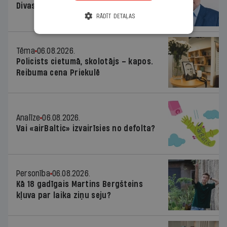
Divas koalīcijas
RĀDĪT DETAĻAS
Tēma
06.08.2026.
Policists cietumā, skolotājs – kapos.
Reibuma cena Priekulē
Analīze
06.08.2026.
Vai «airBaltic» izvairīsies no defolta?
Personība
06.08.2026.
Kā 18 gadīgais Martins Bergšteins
kļuva par laika ziņu seju?