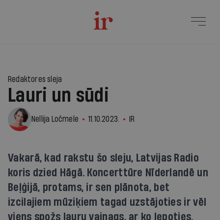
Redaktores sleja
Lauri un sūdi
Nellija Ločmele
11.10.2023.
IR
Vakarā, kad rakstu šo sleju, Latvijas Radio
koris dzied Hāgā. Koncerttūre Nīderlandē un
Beļģijā, protams, ir sen plānota, bet
izcilajiem mūziķiem tagad uzstājoties ir vēl
viens spožs lauru vainags, ar ko lepoties.