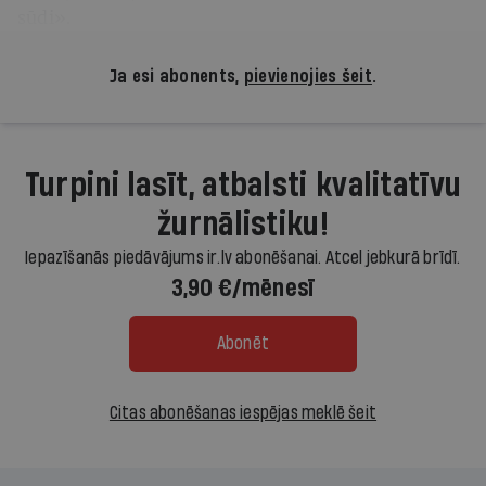
sūdi».
Ja esi abonents,
pievienojies šeit
.
Turpini lasīt, atbalsti kvalitatīvu
žurnālistiku!
Iepazīšanās piedāvājums ir.lv abonēšanai. Atcel jebkurā brīdī.
3,90 €/mēnesī
Abonēt
Citas abonēšanas iespējas meklē šeit