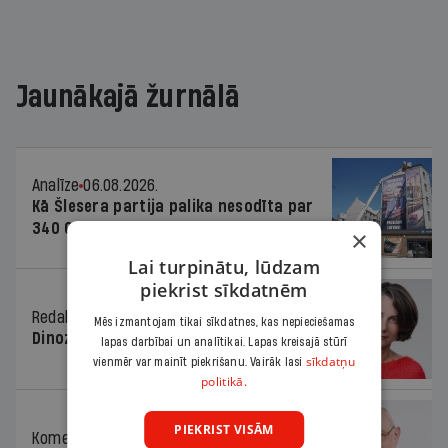
Jaunākajā žurnālā
Analīze
06.08.2026.
Kā Šlesera partija palika nesodīta par
340 000 vērtu reklāmas kampaņu
×
Lai turpinātu, lūdzam
piekrist sīkdatnēm
Redaktores sleja
06.08.2026.
Mēs izmantojam tikai sīkdatnes, kas nepieciešamas
Dinozaura triks
lapas darbībai un analītikai. Lapas kreisajā stūrī
sīkdatņu
vienmēr var mainīt piekrišanu. Vairāk lasi
politikā.
PIEKRIST VISĀM
Komentārs
06.08.2026.